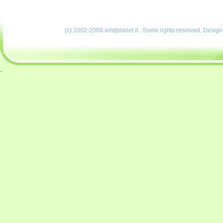
(c) 2002-2008 amdplanet.it . Some rights reserved. Desig