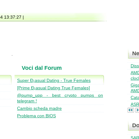
04 13:37:27 |
N
Dis
Voci dal Forum
AMD
cloc
Super Ð¡asual Dating - True Females
Giga
[Prime Ð¡asual Dating True Females]
AMD
@pump_upp - best crypto pumps on
Cat
telegram !
ASR
Cambio scheda madre
Problema con BIOS
Do
SAR