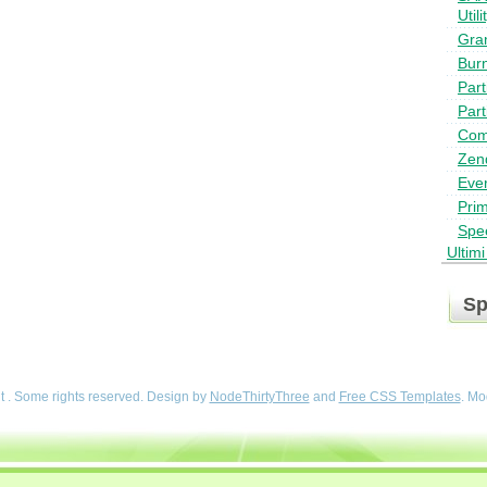
Utili
Gra
Bur
Part
Part
Com
Zen
Ever
Pri
Spe
Ultim
Sp
t . Some rights reserved. Design by
NodeThirtyThree
and
Free CSS Templates
. Mo