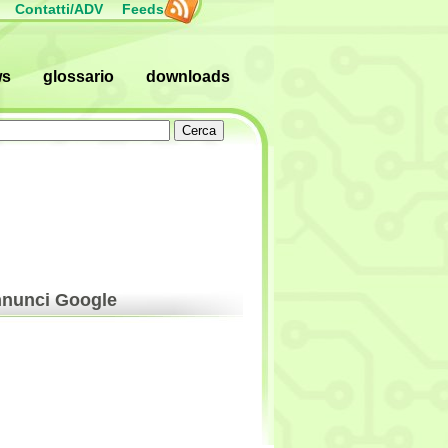
Contatti/ADV
Feeds
ws
glossario
downloads
nunci Google