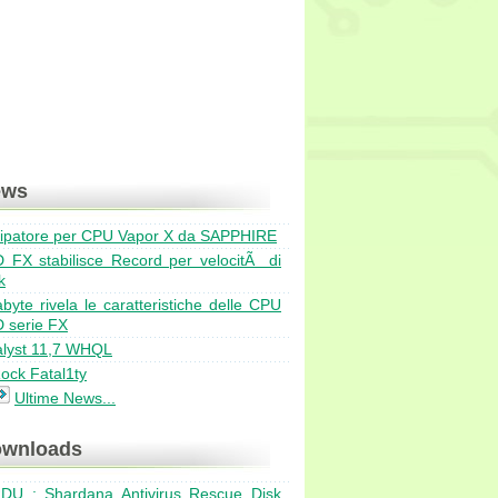
ews
sipatore per CPU Vapor X da SAPPHIRE
Bulldozer ad agosto in ve
 FX stabilisce Record per velocitÃ di
EVGA GeForce GTX 570 Cl
k
Due nuuovi dissipatori Pr
byte rivela le caratteristiche delle CPU
AMD Catalyst hotfix 11.6b
 serie FX
Exceleram 8GB DDR3 Bla
alyst 11,7 WHQL
ock Fatal1ty
Ultime News...
wnloads
DU : Shardana Antivirus Rescue Disk