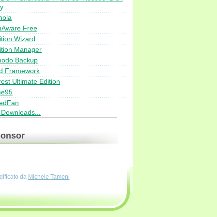
ty
nola
nAware Free
ition Wizard
ition Manager
odo Backup
d Framework
est Ultimate Edition
me95
edFan
i Downloads...
onsor
dificato da
Michele Tameni