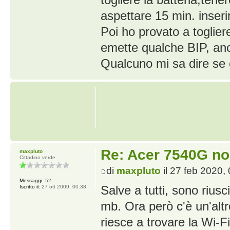
aspettare 15 min. inserir
Poi ho provato a toglie
emette qualche BIP, anch
Qualcuno mi sa dire se 
Re: Acer 7540G no
maxpluto
Cittadino verde
di
maxpluto
il 27 feb 2020,
Messaggi:
52
Salve a tutti, sono riusc
Iscritto il:
27 ott 2009, 00:38
mb. Ora però c'è un'altr
riesce a trovare la Wi-Fi