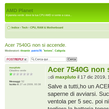
AMD Planet
Il pianeta verde: dove la tua CPU AMD si sente a casa...
Indice
‹
Tech
‹
CPU, RAM & Motherboard
Acer 7540G non si accende.
Moderatori:
thrantir
,
patrix78
,
`knives`
,
Caligola
Rispondi al
messaggio
Acer 7540G non 
maxpluto
Cittadino verde
di
maxpluto
il 17 dic 2019,
Messaggi:
52
Iscritto il:
27 ott 2009, 00:38
Salve a tutti,ho un AC
saperne di avviarsi. Su
ventola per 5 sec. poi 
togliere la batteria,tene