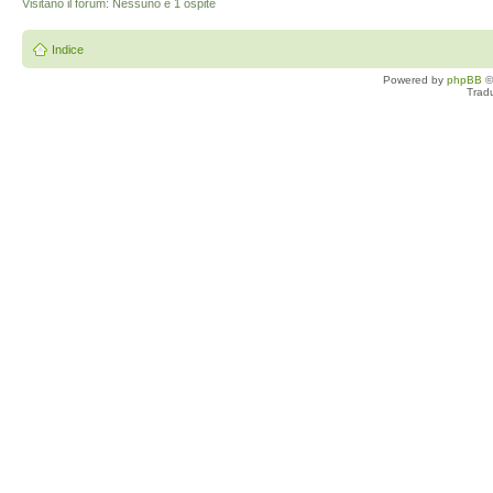
Visitano il forum: Nessuno e 1 ospite
Indice
Powered by
phpBB
©
Trad