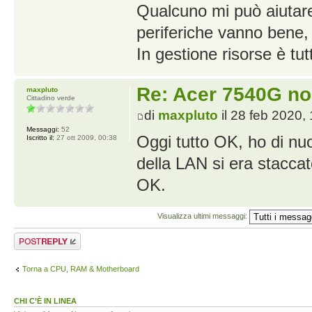
Qualcuno mi può aiutare.
periferiche vanno bene, 
In gestione risorse è tu
Re: Acer 7540G no
maxpluto
Cittadino verde
di
maxpluto
il 28 feb 2020,
Messaggi:
52
Oggi tutto OK, ho di nu
Iscritto il:
27 ott 2009, 00:38
della LAN si era staccat
OK.
Visualizza ultimi messaggi:
Rispondi al
messaggio
Torna a CPU, RAM & Motherboard
CHI C’È IN LINEA