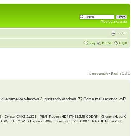
Ricerca avanzata
FAQ
Iscriviti
Login
1 messaggio • Pagina
1
di
1
ica direttamente windows 8 ignorando windows 7? Come mai secondo voi?
GB + Corsair CMX3 2x2GB - PEAK Radeon HD4870 512MB GDDR5 - Kingston HyperX
 DVD RW - LC-POWER Hyperion 700w - SamsungUE26F4500P - NAS HP Media Vault