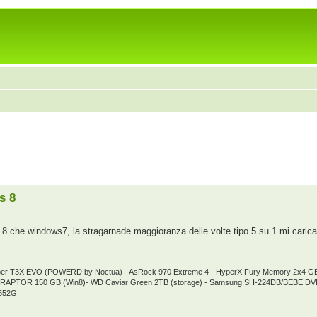
s 8
 8 che windows7, la stragarnade maggioranza delle volte tipo 5 su 1 mi car
per T3X EVO (POWERD by Noctua) - AsRock 970 Extreme 4 - HyperX Fury Memory 2x4 
elociRAPTOR 150 GB (Win8)- WD Caviar Green 2TB (storage) - Samsung SH-224DB/BEBE
5552G