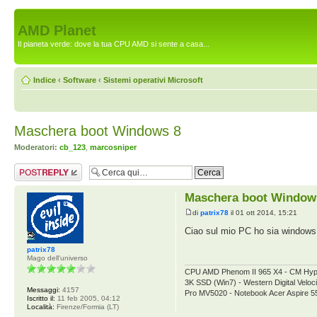
AMD Planet
Il pianeta verde: dove la tua CPU AMD si sente a casa...
Indice
‹
Software
‹
Sistemi operativi Microsoft
Maschera boot Windows 8
Moderatori:
cb_123
,
marcosniper
Rispondi al
messaggio
Maschera boot Window
di
patrix78
il 01 ott 2014, 15:21
Ciao sul mio PC ho sia windows
patrix78
Mago dell'universo
CPU AMD Phenom II 965 X4 - CM Hy
3K SSD (Win7) - Western Digital V
Messaggi:
4157
Pro MV5020 - Notebook Acer Aspire 
Iscritto il:
11 feb 2005, 04:12
Località:
Firenze/Formia (LT)