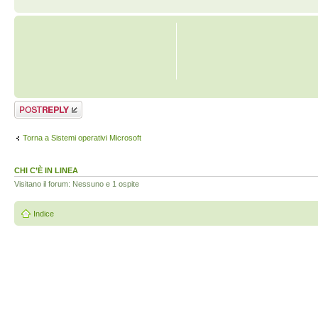
Rispondi al
messaggio
Torna a Sistemi operativi Microsoft
CHI C’È IN LINEA
Visitano il forum: Nessuno e 1 ospite
Indice