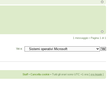
1 messaggio • Pagina
1
di
1
Vai a:
Staff
•
Cancella cookie
• Tutti gli orari sono UTC +1 ora [
ora legale
]