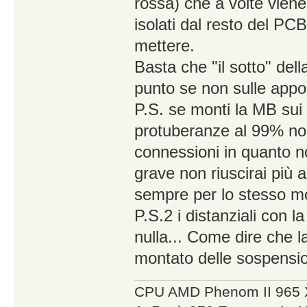
rossa) che a volte viene
isolati dal resto del PC
mettere.
Basta che "il sotto" del
punto se non sulle appo
P.S. se monti la MB sui d
protuberanze al 99% non
connessioni in quanto n
grave non riuscirai più
sempre per lo stesso mo
P.S.2 i distanziali con l
nulla... Come dire che 
montato delle sospension
CPU AMD Phenom II 965 