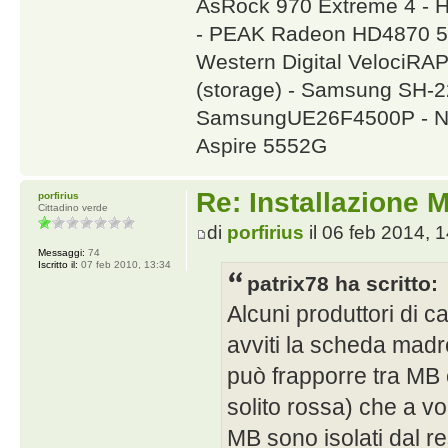
AsRock 970 Extreme 4 - 
- PEAK Radeon HD4870 5
Western Digital VelociR
(storage) - Samsung SH
SamsungUE26F4500P - NA
Aspire 5552G
Re: Installazione
porfirius
Cittadino verde
di
porfirius
il 06 feb 2014, 
Messaggi:
74
Iscritto il:
07 feb 2010, 13:34
patrix78 ha scritto:
Alcuni produttori di c
avviti la scheda madre
può frapporre tra MB 
solito rossa) che a vo
MB sono isolati dal r