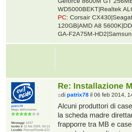
Geforce 8600M GT 256MB
WD5000BEKT|Realtek AL
PC
: Corsair CX430|Seag
120GB|AMD A8 5600K|DDR
GA-F2A75M-HD2|Samsung
Re: Installazione
di
patrix78
il 06 feb 2014, 1
Alcuni produttori di cas
patrix78
Mago dell'universo
la scheda madre direttam
frapporre tra MB e case 
Messaggi:
4157
Iscritto il:
11 feb 2005, 04:12
Località:
Firenze/Formia (LT)