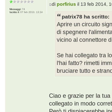
di
porfirius
il 13 feb 2014, 
Messaggi:
74
Iscritto il:
07 feb 2010, 13:34
patrix78 ha scritto:
Aprire un circuito signi
di spegnere l'alimenta
vicino al connettore d
Se hai collegato tra 
l'hai fatto? rimetti 
bruciare tutto e stran
Ciao e grazie per la tua 
collegato in modo corrett
Però ti dispiacerebbe in