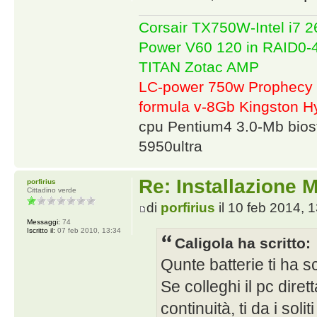
Corsair TX750W-Intel i7
Power V60 120 in RAID0
TITAN Zotac AMP
LC-power 750w Prophecy 
formula v-8Gb Kingston
cpu Pentium4 3.0-Mb bio
5950ultra
Re: Installazione
porfirius
Cittadino verde
di
porfirius
il 10 feb 2014, 
Messaggi:
74
Iscritto il:
07 feb 2010, 13:34
Caligola ha scritto:
Qunte batterie ti ha s
Se colleghi il pc dire
continuità, ti da i soli