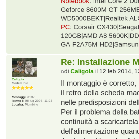
Notebook
: Intel Core 2 
Geforce 8600M GT 256MB
WD5000BEKT|Realtek AL
PC
: Corsair CX430|Seag
120GB|AMD A8 5600K|DDR
GA-F2A75M-HD2|Samsung
Re: Installazione
di
Caligola
il 12 feb 2014, 1
Caligola
Il montaggio è corretto,
Moderatore
il retro della scheda mad
Messaggi:
3197
nelle predisposizioni de
Iscritto il:
06 lug 2008, 11:23
Località:
Piombino
Per il problema della ba
continuità a scaricartela,
dell'alimentazione quand