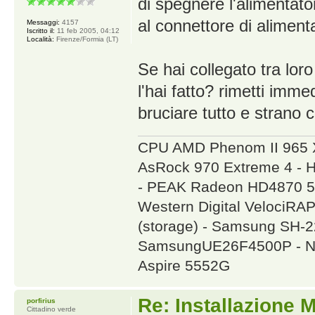
di spegnere l'alimentator
al connettore di aliment
Messaggi:
4157
Iscritto il:
11 feb 2005, 04:12
Località:
Firenze/Formia (LT)
Se hai collegato tra lo
l'hai fatto? rimetti im
bruciare tutto e strano 
CPU AMD Phenom II 965 
AsRock 970 Extreme 4 - 
- PEAK Radeon HD4870 5
Western Digital VelociR
(storage) - Samsung SH
SamsungUE26F4500P - NA
Aspire 5552G
Re: Installazione
porfirius
Cittadino verde