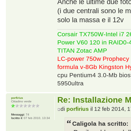
Anche le ultime due foto
(i due centrali sono le ma
solo la massa e il 12v
Corsair TX750W-Intel i7
Power V60 120 in RAID0
TITAN Zotac AMP
LC-power 750w Prophecy 
formula v-8Gb Kingston
cpu Pentium4 3.0-Mb bio
5950ultra
Re: Installazione
porfirius
Cittadino verde
di
porfirius
il 12 feb 2014, 
Messaggi:
74
Iscritto il:
07 feb 2010, 13:34
Caligola ha scritto: