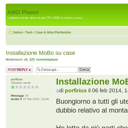
AMD Planet
Il pianeta verde: dove la tua CPU AMD si sente a casa...
Indice
‹
Tech
‹
Case & Altre Periferiche
Installazione MoBo su case
Moderatori:
cb_123
,
tonertemplum
Rispondi al
messaggio
Installazione Mo
porfirius
Cittadino verde
di
porfirius
il 06 feb 2014, 
Messaggi:
74
Iscritto il:
07 feb 2010, 13:34
Buongiorno a tutti gli u
dubbio relativo al monta
Ho letto da più parti ch