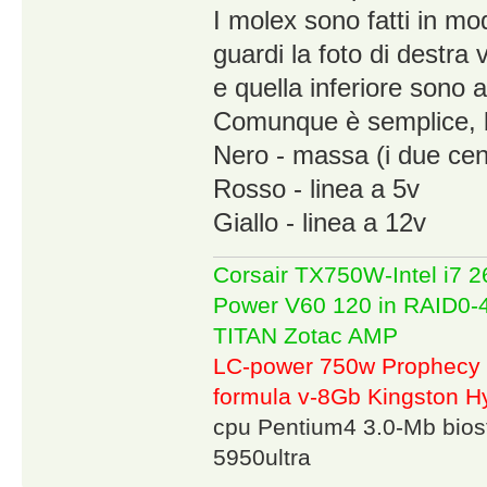
I molex sono fatti in mod
guardi la foto di destra 
e quella inferiore sono 
Comunque è semplice, bas
Nero - massa (i due cent
Rosso - linea a 5v
Giallo - linea a 12v
Corsair TX750W-Intel i7
Power V60 120 in RAID0
TITAN Zotac AMP
LC-power 750w Prophecy 
formula v-8Gb Kingston
cpu Pentium4 3.0-Mb bio
5950ultra