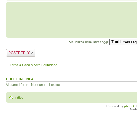
Visualizza ultimi messaggi:
Rispondi al
messaggio
Torna a Case & Altre Periferiche
CHI C’È IN LINEA
Visitano il forum: Nessuno e 1 ospite
Indice
Powered by
phpBB
©
Trad