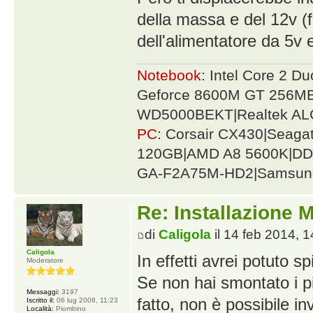
della massa e del 12v (fo
dell'alimentatore da 5v 
Notebook
: Intel Core 2 
Geforce 8600M GT 256MB
WD5000BEKT|Realtek AL
PC
: Corsair CX430|Seag
120GB|AMD A8 5600K|DDR
GA-F2A75M-HD2|Samsung
Re: Installazione
di
Caligola
il 14 feb 2014, 1
Caligola
In effetti avrei potuto 
Moderatore
Se non hai smontato i p
Messaggi:
3197
fatto, non è possibile in
Iscritto il:
06 lug 2008, 11:23
Località:
Piombino