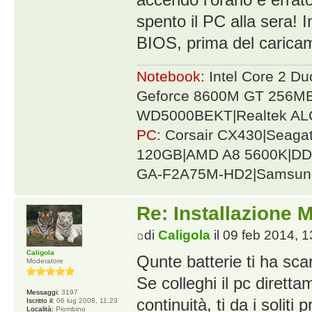
spento il PC alla sera! I
BIOS, prima del caricam
Notebook
: Intel Core 2 
Geforce 8600M GT 256MB
WD5000BEKT|Realtek AL
PC
: Corsair CX430|Seag
120GB|AMD A8 5600K|DDR
GA-F2A75M-HD2|Samsung
Re: Installazione
di
Caligola
il 09 feb 2014, 1
Caligola
Qunte batterie ti ha sca
Moderatore
Se colleghi il pc dirett
Messaggi:
3197
continuità, ti da i soliti 
Iscritto il:
06 lug 2008, 11:23
Località:
Piombino