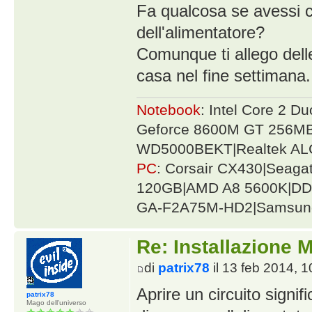
Fa qualcosa se avessi co
dell'alimentatore?
Comunque ti allego delle
casa nel fine settimana.
Notebook
: Intel Core 2 
Geforce 8600M GT 256MB
WD5000BEKT|Realtek AL
PC
: Corsair CX430|Seag
120GB|AMD A8 5600K|DDR
GA-F2A75M-HD2|Samsung
Re: Installazione
di
patrix78
il 13 feb 2014, 1
Aprire un circuito signifi
patrix78
Mago dell'universo