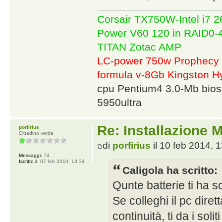
Corsair TX750W-Intel i7
Power V60 120 in RAID0
TITAN Zotac AMP
LC-power 750w Prophecy 
formula v-8Gb Kingston
cpu Pentium4 3.0-Mb bio
5950ultra
Re: Installazione
porfirius
Cittadino verde
di
porfirius
il 10 feb 2014, 
Messaggi:
74
Iscritto il:
07 feb 2010, 13:34
Caligola ha scritto:
Qunte batterie ti ha s
Se colleghi il pc dire
continuità, ti da i soli