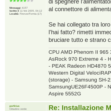
di spegnere l'alimentator
al connettore di aliment
Messaggi:
4157
Iscritto il:
11 feb 2005, 04:12
Località:
Firenze/Formia (LT)
Se hai collegato tra lo
l'hai fatto? rimetti im
bruciare tutto e strano 
CPU AMD Phenom II 965 
AsRock 970 Extreme 4 - 
- PEAK Radeon HD4870 5
Western Digital VelociR
(storage) - Samsung SH
SamsungUE26F4500P - NA
Aspire 5552G
Re: Installazione
porfirius
Cittadino verde