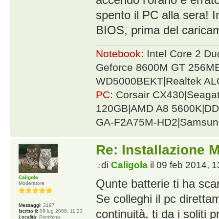
spento il PC alla sera! I
BIOS, prima del caricam
Notebook
: Intel Core 2 
Geforce 8600M GT 256MB
WD5000BEKT|Realtek AL
PC
: Corsair CX430|Seag
120GB|AMD A8 5600K|DDR
GA-F2A75M-HD2|Samsung
Re: Installazione
di
Caligola
il 09 feb 2014, 1
Caligola
Qunte batterie ti ha sca
Moderatore
Se colleghi il pc dirett
Messaggi:
3197
continuità, ti da i soliti 
Iscritto il:
06 lug 2008, 11:23
Località:
Piombino