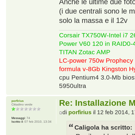
Anche le ultime due foto
(i due centrali sono le ma
solo la massa e il 12v
Corsair TX750W-Intel i7
Power V60 120 in RAID0
TITAN Zotac AMP
LC-power 750w Prophecy 
formula v-8Gb Kingston
cpu Pentium4 3.0-Mb bio
5950ultra
Re: Installazione
porfirius
Cittadino verde
di
porfirius
il 12 feb 2014, 
Messaggi:
74
Iscritto il:
07 feb 2010, 13:34
Caligola ha scritto: