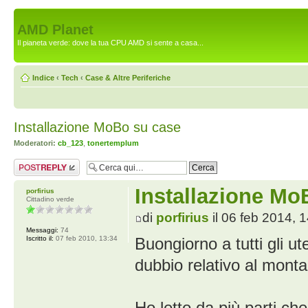
AMD Planet
Il pianeta verde: dove la tua CPU AMD si sente a casa...
Indice
‹
Tech
‹
Case & Altre Periferiche
Installazione MoBo su case
Moderatori:
cb_123
,
tonertemplum
Rispondi al
messaggio
Installazione Mo
porfirius
Cittadino verde
di
porfirius
il 06 feb 2014, 
Messaggi:
74
Iscritto il:
07 feb 2010, 13:34
Buongiorno a tutti gli u
dubbio relativo al monta
Ho letto da più parti ch