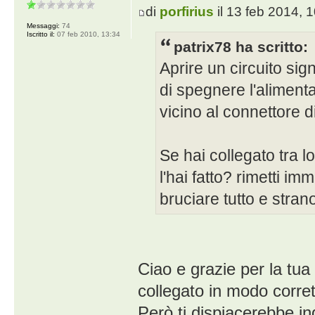
di
porfirius
il 13 feb 2014, 
Messaggi:
74
Iscritto il:
07 feb 2010, 13:34
patrix78 ha scritto:
Aprire un circuito signi
di spegnere l'alimenta
vicino al connettore d
Se hai collegato tra 
l'hai fatto? rimetti 
bruciare tutto e stran
Ciao e grazie per la tua 
collegato in modo corrett
Però ti dispiacerebbe in