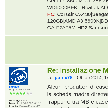
Geforce 8600M GT 256MB
WD5000BEKT|Realtek AL
PC
: Corsair CX430|Seag
120GB|AMD A8 5600K|DDR
GA-F2A75M-HD2|Samsung
Re: Installazione
di
patrix78
il 06 feb 2014, 1
Alcuni produttori di cas
patrix78
Mago dell'universo
la scheda madre direttam
frapporre tra MB e case 
Messaggi:
4157
Iscritto il:
11 feb 2005, 04:12
Località:
Firenze/Formia (LT)