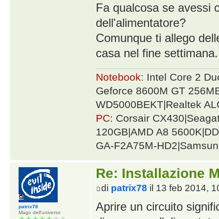
Fa qualcosa se avessi co
dell'alimentatore?
Comunque ti allego delle
casa nel fine settimana.
Notebook
: Intel Core 2 
Geforce 8600M GT 256MB
WD5000BEKT|Realtek AL
PC
: Corsair CX430|Seag
120GB|AMD A8 5600K|DDR
GA-F2A75M-HD2|Samsung
Re: Installazione
di
patrix78
il 13 feb 2014, 1
Aprire un circuito signifi
patrix78
Mago dell'universo