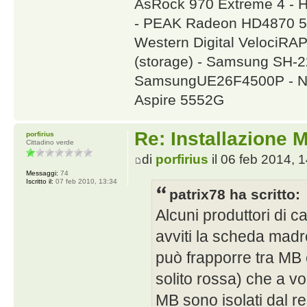
AsRock 970 Extreme 4 - 
- PEAK Radeon HD4870 5
Western Digital VelociR
(storage) - Samsung SH
SamsungUE26F4500P - NA
Aspire 5552G
Re: Installazione
porfirius
Cittadino verde
di
porfirius
il 06 feb 2014, 
Messaggi:
74
Iscritto il:
07 feb 2010, 13:34
patrix78 ha scritto:
Alcuni produttori di c
avviti la scheda madre
può frapporre tra MB 
solito rossa) che a vo
MB sono isolati dal r