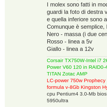
I molex sono fatti in mod
guardi la foto di destra 
e quella inferiore sono 
Comunque è semplice, bas
Nero - massa (i due cent
Rosso - linea a 5v
Giallo - linea a 12v
Corsair TX750W-Intel i7
Power V60 120 in RAID0
TITAN Zotac AMP
LC-power 750w Prophecy 
formula v-8Gb Kingston
cpu Pentium4 3.0-Mb bio
5950ultra