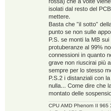
rossa) che a volte viene
isolati dal resto del PC
mettere.
Basta che "il sotto" del
punto se non sulle appo
P.S. se monti la MB sui d
protuberanze al 99% non
connessioni in quanto n
grave non riuscirai più
sempre per lo stesso mo
P.S.2 i distanziali con l
nulla... Come dire che 
montato delle sospension
CPU AMD Phenom II 965 