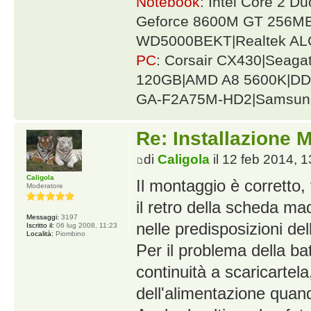
Notebook
: Intel Core 2 
Geforce 8600M GT 256MB
WD5000BEKT|Realtek AL
PC
: Corsair CX430|Seag
120GB|AMD A8 5600K|DDR
GA-F2A75M-HD2|Samsung
Re: Installazione
di
Caligola
il 12 feb 2014, 1
Caligola
Il montaggio è corretto,
Moderatore
il retro della scheda mad
Messaggi:
3197
nelle predisposizioni de
Iscritto il:
06 lug 2008, 11:23
Località:
Piombino
Per il problema della ba
continuità a scaricartela,
dell'alimentazione quand