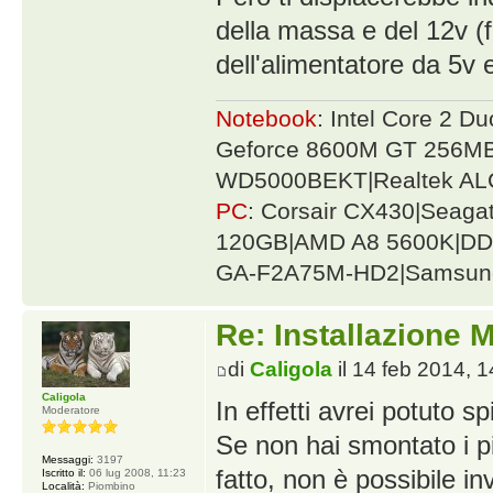
della massa e del 12v (fo
dell'alimentatore da 5v 
Notebook
: Intel Core 2 
Geforce 8600M GT 256MB
WD5000BEKT|Realtek AL
PC
: Corsair CX430|Seag
120GB|AMD A8 5600K|DDR
GA-F2A75M-HD2|Samsung
Re: Installazione
di
Caligola
il 14 feb 2014, 1
Caligola
In effetti avrei potuto 
Moderatore
Se non hai smontato i p
Messaggi:
3197
fatto, non è possibile in
Iscritto il:
06 lug 2008, 11:23
Località:
Piombino