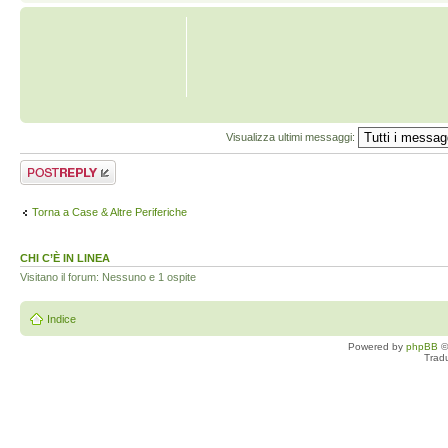
Visualizza ultimi messaggi:
Rispondi al
messaggio
Torna a Case & Altre Periferiche
CHI C’È IN LINEA
Visitano il forum: Nessuno e 1 ospite
Indice
Powered by
phpBB
©
Trad