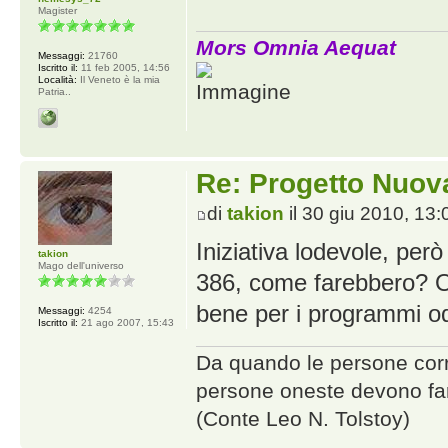
Magister
Mors Omnia Aequat
Messaggi:
21760
Iscritto il:
11 feb 2005, 14:56
Località:
Il Veneto è la mia
Patria..
Re: Progetto Nuova
di
takion
il 30 giu 2010, 13:
Iniziativa lodevole, per
takion
Mago dell'universo
386, come farebbero? O
bene per i programmi od
Messaggi:
4254
Iscritto il:
21 ago 2007, 15:43
Da quando le persone corrot
persone oneste devono far
(Conte Leo N. Tolstoy)