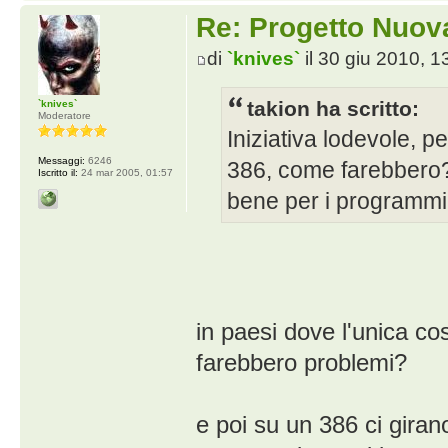
Re: Progetto Nuova
di
`knives`
il 30 giu 2010, 1
takion ha scritto:
`knives`
Moderatore
Iniziativa lodevole, p
Messaggi:
6246
386, come farebbero?
Iscritto il:
24 mar 2005, 01:57
bene per i programmi 
in paesi dove l'unica cos
farebbero problemi?
e poi su un 386 ci girano