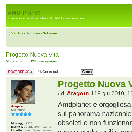
AMD Planet
Il pianeta verde: dove la tua CPU AMD si sente a casa...
Indice
‹
Software
‹
Software
Progetto Nuova Vita
Moderatori:
cb_123
,
marcosniper
Rispondi al
messaggio
Progetto Nuova V
di
Aragorn
il 19 giu 2010, 1
Amdplanet è orgogliosa 
Aragorn
Site Admin
sul panorama nazionale:
obsoleti e non funzionant
Messaggi:
21155
Iscritto il:
06 ago 2004, 23:45
come scuole, asili e cent
Località:
Lunà Cepeen (varès)