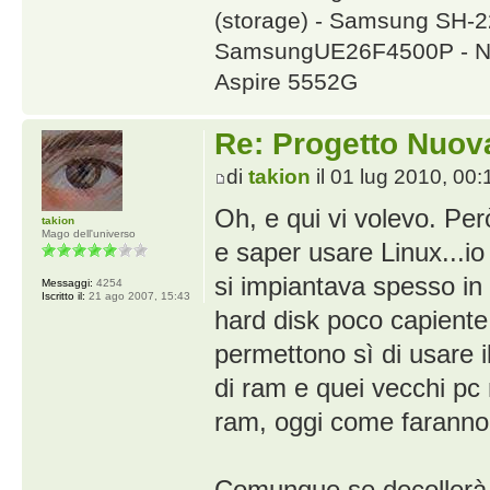
(storage) - Samsung SH
SamsungUE26F4500P - NA
Aspire 5552G
Re: Progetto Nuova
di
takion
il 01 lug 2010, 00:
Oh, e qui vi volevo. Pe
takion
Mago dell'universo
e saper usare Linux...io
si impiantava spesso in
Messaggi:
4254
Iscritto il:
21 ago 2007, 15:43
hard disk poco capiente
permettono sì di usare i
di ram e quei vecchi pc 
ram, oggi come faranno 
Comunque se decollerà,