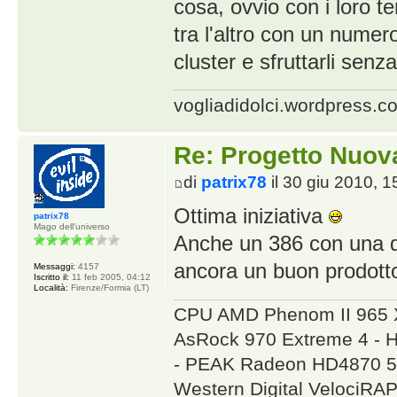
cosa, ovvio con i loro 
tra l'altro con un nume
cluster e sfruttarli senz
vogliadidolci.wordpress.c
Re: Progetto Nuova
di
patrix78
il 30 giu 2010, 1
Ottima iniziativa
patrix78
Mago dell'universo
Anche un 386 con una di
ancora un buon prodot
Messaggi:
4157
Iscritto il:
11 feb 2005, 04:12
Località:
Firenze/Formia (LT)
CPU AMD Phenom II 965 
AsRock 970 Extreme 4 - 
- PEAK Radeon HD4870 5
Western Digital VelociR