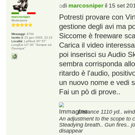
di
marcosniper
il 15 set 20
Potresti provare con Vi
marcosniper
Moderatore
gestione degli avi ma p
Siccome è freeware scari
Messaggi:
4744
Iscritto il:
23 gen 2005, 22:15
Località:
LatNord 45°:57'
Carica il video interessa
LongEst 12°:30' "Sempre ed
Ovunque"
poi inserisci su Audio Sk
sembra corrisponda allo 
ritardo è l'audio, positivo
un nuovo nome e vedi se
Fai un pò di prove..
Distance 1110 yd.. wind 
An adjustment to the scope to 
Steadying breath.. Gun fires.. j
disappear