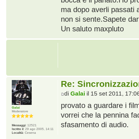
ma dopo averli passati 
non si sente.Sapete dar
Un saluto maxpluto
Re: Sincronizzazio
di
Galai
il 15 set 2011, 17:0
provato a guardare i fi
Galai
Moderatore
vorrei che la pennina fa
sfasamento di audio.
Messaggi:
12521
Iscritto il:
29 ago 2005, 14:11
Località:
Cesena