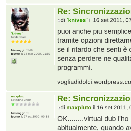
Re: Sincronizzazio
di
`knives`
il 16 set 2011, 0
puoi anche piu semplice
`knives`
Moderatore
tramite opzioni direttam
se il ritardo che senti è
Messaggi:
6246
Iscritto il:
24 mar 2005, 01:57
senza perdere ne qualità
programmi.
vogliadidolci.wordpress.c
Re: Sincronizzazio
maxpluto
Cittadino verde
di
maxpluto
il 16 set 2011,
Messaggi:
52
OK........virtual dub l'h
Iscritto il:
27 ott 2009, 00:38
abitualmente, quando av