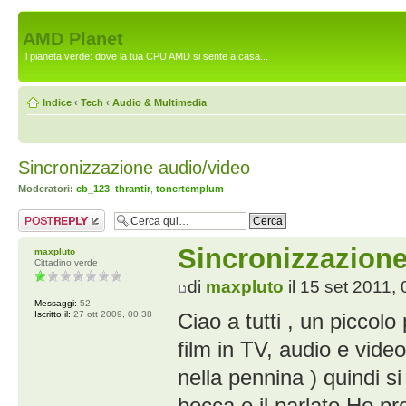
AMD Planet
Il pianeta verde: dove la tua CPU AMD si sente a casa...
Indice
‹
Tech
‹
Audio & Multimedia
Sincronizzazione audio/video
Moderatori:
cb_123
,
thrantir
,
tonertemplum
Rispondi al
messaggio
Sincronizzazione
maxpluto
Cittadino verde
di
maxpluto
il 15 set 2011,
Messaggi:
52
Iscritto il:
27 ott 2009, 00:38
Ciao a tutti , un piccol
film in TV, audio e vide
nella pennina ) quindi s
bocca e il parlato.Ho p