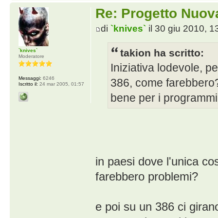
Re: Progetto Nuova
di
`knives`
il 30 giu 2010, 1
takion ha scritto:
`knives`
Moderatore
Iniziativa lodevole, p
Messaggi:
6246
386, come farebbero?
Iscritto il:
24 mar 2005, 01:57
bene per i programmi 
in paesi dove l'unica cos
farebbero problemi?
e poi su un 386 ci girano