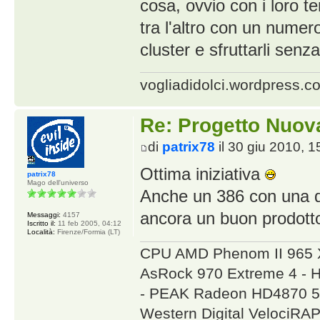
cosa, ovvio con i loro 
tra l'altro con un nume
cluster e sfruttarli senz
vogliadidolci.wordpress.c
Re: Progetto Nuova
di
patrix78
il 30 giu 2010, 1
Ottima iniziativa
patrix78
Mago dell'universo
Anche un 386 con una di
ancora un buon prodot
Messaggi:
4157
Iscritto il:
11 feb 2005, 04:12
Località:
Firenze/Formia (LT)
CPU AMD Phenom II 965 
AsRock 970 Extreme 4 - 
- PEAK Radeon HD4870 5
Western Digital VelociR