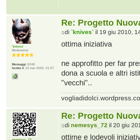
Re: Progetto Nuova
di
`knives`
il 19 giu 2010, 1
ottima iniziativa
`knives`
Moderatore
ne approfitto per far pr
Messaggi:
6246
Iscritto il:
24 mar 2005, 01:57
dona a scuola e altri isti
"vecchi"..
vogliadidolci.wordpress.c
Re: Progetto Nuova
di
nemesys_72
il 20 giu 20
ottime e lodevoli iniziat
nemesys_72