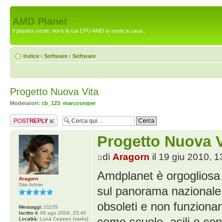
AMD Planet
Il pianeta verde: dove la tua CPU AMD si sente a casa...
Indice
‹
Software
‹
Software
Progetto Nuova Vita
Moderatori:
cb_123
,
marcosniper
Rispondi al
messaggio
Progetto Nuova V
di
Aragorn
il 19 giu 2010, 1
Amdplanet è orgogliosa 
Aragorn
Site Admin
sul panorama nazionale:
obsoleti e non funzionant
Messaggi:
21155
Iscritto il:
06 ago 2004, 23:45
come scuole, asili e cent
Località:
Lunà Cepeen (varès)