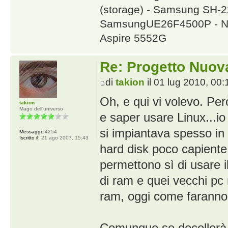
(storage) - Samsung SH
SamsungUE26F4500P - NA
Aspire 5552G
Re: Progetto Nuova
di
takion
il 01 lug 2010, 00:
Oh, e qui vi volevo. Pe
takion
Mago dell'universo
e saper usare Linux...io
si impiantava spesso in
Messaggi:
4254
Iscritto il:
21 ago 2007, 15:43
hard disk poco capiente
permettono sì di usare i
di ram e quei vecchi pc 
ram, oggi come faranno 
Comunque se decollerà,