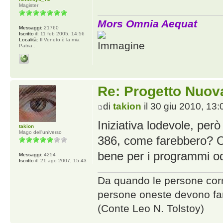
Magister
Mors Omnia Aequat
Messaggi:
21760
Iscritto il:
11 feb 2005, 14:56
Località:
Il Veneto è la mia
Patria..
Re: Progetto Nuova
di
takion
il 30 giu 2010, 13:
Iniziativa lodevole, per
takion
Mago dell'universo
386, come farebbero? O
bene per i programmi od
Messaggi:
4254
Iscritto il:
21 ago 2007, 15:43
Da quando le persone corrot
persone oneste devono far
(Conte Leo N. Tolstoy)