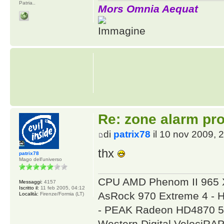
Patria..
Mors Omnia Aequat
Re: zone alarm pro
di
patrix78
il 10 nov 2009, 
thx
patrix78
Mago dell'universo
CPU AMD Phenom II 965 
Messaggi:
4157
Iscritto il:
11 feb 2005, 04:12
AsRock 970 Extreme 4 - 
Località:
Firenze/Formia (LT)
- PEAK Radeon HD4870 5
Western Digital VelociR