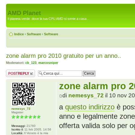
AMD Planet
Il pianeta verde: dove la tua CPU AMD si sente a casa...
Indice
‹
Software
‹
Software
zone alarm pro 2010 gratuito per un anno..
Moderatori:
cb_123
,
marcosniper
Rispondi al
messaggio
zone alarm pro 2
di
nemesys_72
il 10 nov 2
a
questo indirizzo
è poss
nemesys_72
Magister
anno e legalmente zone
offerta valida solo per og
Messaggi:
21760
Iscritto il:
11 feb 2005, 14:56
Località:
Il Veneto è la mia