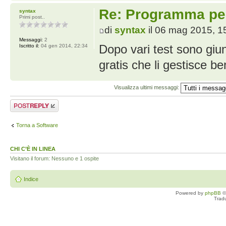
Re: Programma per
syntax
Primi post..
di
syntax
il 06 mag 2015, 1
Messaggi:
2
Dopo vari test sono giu
Iscritto il:
04 gen 2014, 22:34
gratis che li gestisce 
Visualizza ultimi messaggi:
Rispondi al
messaggio
Torna a Software
CHI C’È IN LINEA
Visitano il forum: Nessuno e 1 ospite
Indice
Powered by
phpBB
©
Trad