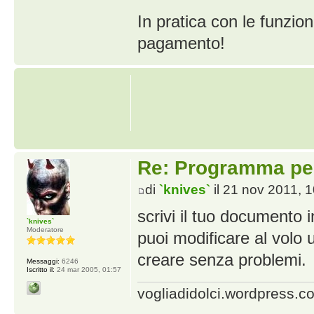
In pratica con le funzio
pagamento!
Re: Programma per
di
`knives`
il 21 nov 2011, 
scrivi il tuo documento i
`knives`
Moderatore
puoi modificare al volo 
creare senza problemi.
Messaggi:
6246
Iscritto il:
24 mar 2005, 01:57
vogliadidolci.wordpress.c