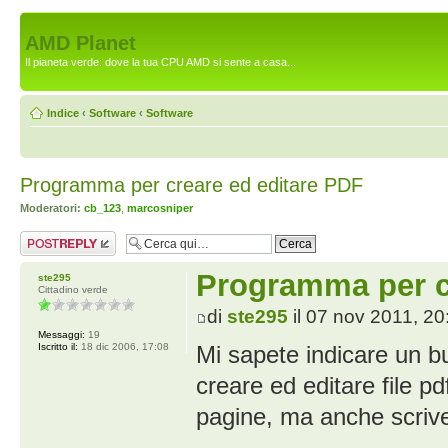
AMD Planet
Il pianeta verde: dove la tua CPU AMD si sente a casa...
Indice
‹
Software
‹
Software
Programma per creare ed editare PDF
Moderatori:
cb_123
,
marcosniper
Rispondi al
messaggio
Programma per c
ste295
Cittadino verde
di
ste295
il 07 nov 2011, 20
Messaggi:
19
Iscritto il:
18 dic 2006, 17:08
Mi sapete indicare un 
creare ed editare file p
pagine, ma anche scrive