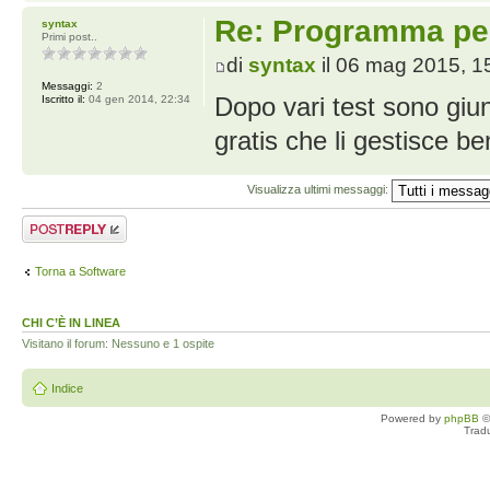
Re: Programma per
syntax
Primi post..
di
syntax
il 06 mag 2015, 1
Messaggi:
2
Dopo vari test sono giu
Iscritto il:
04 gen 2014, 22:34
gratis che li gestisce 
Visualizza ultimi messaggi:
Rispondi al
messaggio
Torna a Software
CHI C’È IN LINEA
Visitano il forum: Nessuno e 1 ospite
Indice
Powered by
phpBB
©
Trad