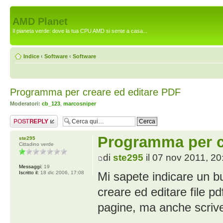
AMD Planet
Il pianeta verde: dove la tua CPU AMD si sente a casa...
Indice
‹
Software
‹
Software
Programma per creare ed editare PDF
Moderatori:
cb_123
,
marcosniper
Rispondi al
messaggio
Programma per c
ste295
Cittadino verde
di
ste295
il 07 nov 2011, 20
Messaggi:
19
Iscritto il:
18 dic 2006, 17:08
Mi sapete indicare un 
creare ed editare file p
pagine, ma anche scrive