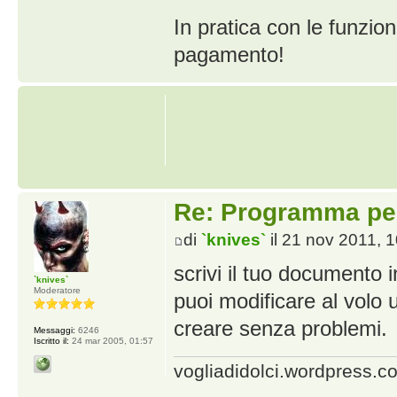
In pratica con le funzio
pagamento!
Re: Programma per
di
`knives`
il 21 nov 2011, 
scrivi il tuo documento i
`knives`
Moderatore
puoi modificare al volo 
creare senza problemi.
Messaggi:
6246
Iscritto il:
24 mar 2005, 01:57
vogliadidolci.wordpress.c