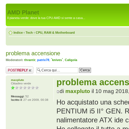
AMD Planet
Il pianeta verde: dove la tua CPU AMD si sente a casa...
Indice
‹
Tech
‹
CPU, RAM & Motherboard
problema accensione
Moderatori:
thrantir
,
patrix78
,
`knives`
,
Caligola
Rispondi al
messaggio
problema accens
maxpluto
Cittadino verde
di
maxpluto
il 10 mag 2018
Messaggi:
52
Iscritto il:
27 ott 2009, 00:38
Ho acquistato una sche
PENTIUM i5 II° GEN. R
nalimentatore ATX ide c
Ho collegato il tutto 