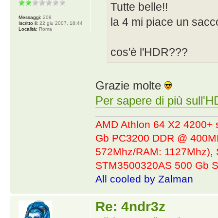
Tutte belle!!
Messaggi:
209
la 4 mi piace un sacc
Iscritto il:
22 giu 2007, 18:44
Località:
Roma
cos'è l'HDR???
Grazie molte
Per sapere di più sull'
AMD Athlon 64 X2 4200+ 
Gb PC3200 DDR @ 400MHz
572Mhz/RAM: 1127Mhz), 
STM3500320AS 500 Gb S
All cooled by Zalman
Re: 4ndr3z