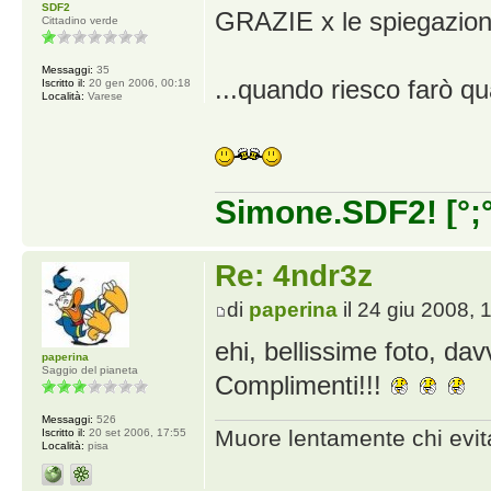
SDF2
GRAZIE x le spiegazioni
Cittadino verde
Messaggi:
35
...quando riesco farò q
Iscritto il:
20 gen 2006, 00:18
Località:
Varese
Simone.SDF2! [°;°
Re: 4ndr3z
di
paperina
il 24 giu 2008, 
ehi, bellissime foto, dav
paperina
Saggio del pianeta
Complimenti!!!
Messaggi:
526
Muore lentamente chi evit
Iscritto il:
20 set 2006, 17:55
Località:
pisa