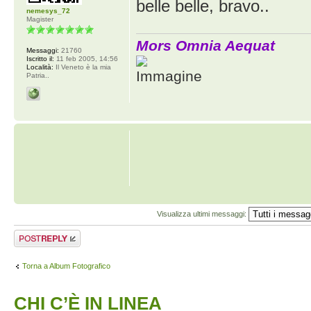
belle belle, bravo..
nemesys_72
Magister
Mors Omnia Aequat
Messaggi:
21760
Iscritto il:
11 feb 2005, 14:56
Località:
Il Veneto è la mia
Patria..
Visualizza ultimi messaggi:
Rispondi al
messaggio
Torna a Album Fotografico
CHI C’È IN LINEA