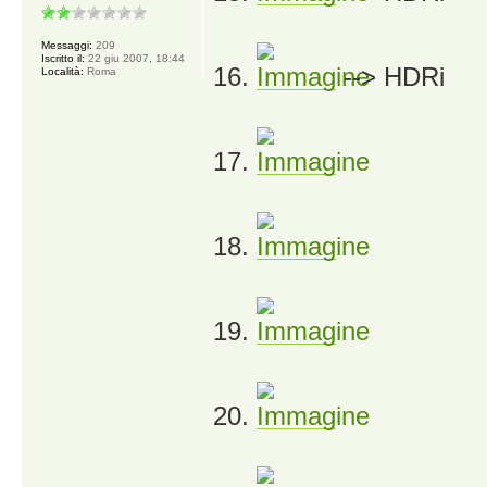
Messaggi:
209
Iscritto il:
22 giu 2007, 18:44
16.
--> HDRi
Località:
Roma
17.
18.
19.
20.