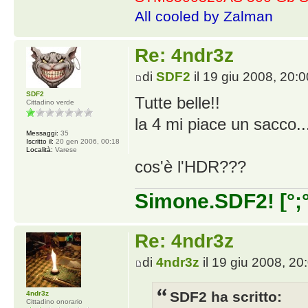
All cooled by Zalman
Re: 4ndr3z
di
SDF2
il 19 giu 2008, 20:0
SDF2
Tutte belle!!
Cittadino verde
la 4 mi piace un sacco.
Messaggi:
35
Iscritto il:
20 gen 2006, 00:18
Località:
Varese
cos'è l'HDR???
Simone.SDF2! [°;°
Re: 4ndr3z
di
4ndr3z
il 19 giu 2008, 20
SDF2 ha scritto:
4ndr3z
Cittadino onorario