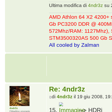
Ultima modifica di
4ndr3z
su 2
AMD Athlon 64 X2 4200+ 
Gb PC3200 DDR @ 400MHz
572Mhz/RAM: 1127Mhz), 
STM3500320AS 500 Gb S
All cooled by Zalman
Re: 4ndr3z
di
4ndr3z
il 19 giu 2008, 19
4ndr3z
15.
--> HDRi
Cittadino onorario