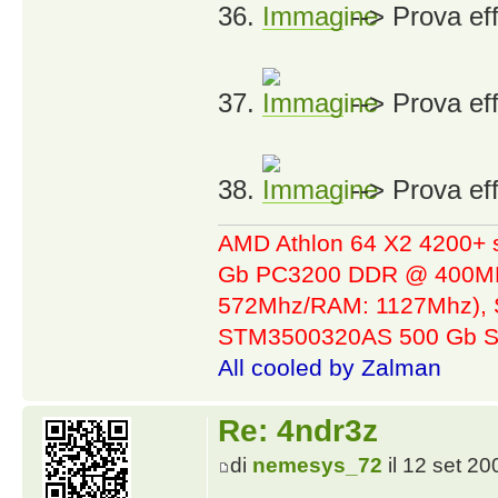
36.
--> Prova eff
37.
--> Prova eff
38.
--> Prova eff
AMD Athlon 64 X2 4200+ 
Gb PC3200 DDR @ 400MHz
572Mhz/RAM: 1127Mhz), 
STM3500320AS 500 Gb S
All cooled by Zalman
Re: 4ndr3z
di
nemesys_72
il 12 set 20