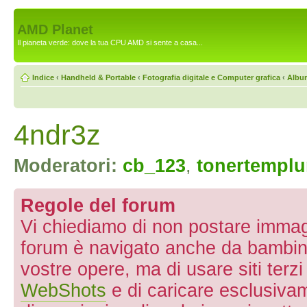
AMD Planet
Il pianeta verde: dove la tua CPU AMD si sente a casa...
Indice
‹
Handheld & Portable
‹
Fotografia digitale e Computer grafica
‹
Albu
4ndr3z
Moderatori:
cb_123
,
tonertempl
Regole del forum
Vi chiediamo di non postare immagin
forum è navigato anche da bambini 
vostre opere, ma di usare siti terz
WebShots
e di caricare esclusivam