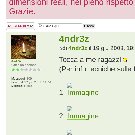
dimensioni reali, nel pieno rispett
Grazie.
Rispondi al
messaggio
4ndr3z
di
4ndr3z
il 19 giu 2008, 19
Tocca a me ragazzi
4ndr3z
Cittadino onorario
(Per info tecniche sulle 
Messaggi:
209
Iscritto il:
22 giu 2007, 18:44
Località:
Roma
1.
2.