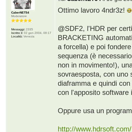
Ottimo lavoro 4ndr3z!
CaberNET54
Moderatore
@SDF2, l'HDR per certi v
Messaggi:
2335
Iscritto il:
02 gen 2004, 08:17
BRACKETING automatico 
Località:
Venezia
a forcella) e poi fonder
sequenza (è necessario q
non in movimento!), un
sovraesposta, con uno st
diaframma e quindi con 
con l'apposito software 
Oppure usa un progra
http://www.hdrsoft.com/