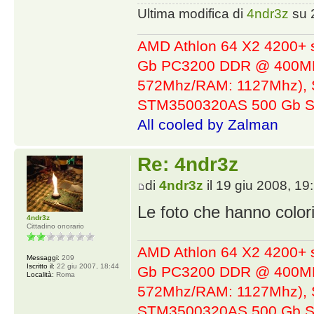
Ultima modifica di
4ndr3z
su 2
AMD Athlon 64 X2 4200+ 
Gb PC3200 DDR @ 400MHz
572Mhz/RAM: 1127Mhz), 
STM3500320AS 500 Gb S
All cooled by Zalman
Re: 4ndr3z
di
4ndr3z
il 19 giu 2008, 19
Le foto che hanno color
4ndr3z
Cittadino onorario
AMD Athlon 64 X2 4200+ 
Messaggi:
209
Iscritto il:
22 giu 2007, 18:44
Gb PC3200 DDR @ 400MHz
Località:
Roma
572Mhz/RAM: 1127Mhz), 
STM3500320AS 500 Gb S