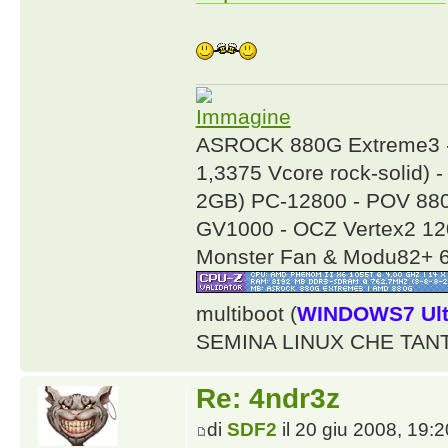
ASROCK 880G Extreme3 -
1,3375 Vcore rock-solid) 
2GB) PC-12800 - POV 88
GV1000 - OCZ Vertex2 12
Monster Fan & Modu82+ 
multiboot (
WINDOWS7 Ulti
SEMINA LINUX CHE TAN
Re: 4ndr3z
di
SDF2
il 20 giu 2008, 19:2