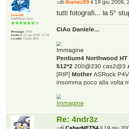
di
Ibanez89
il 19 giu 2008, 
tutti fotografi... la 5° st
Ibanez89
AmdPlanet Guru
CiAo DanIele...
Messaggi:
5563
Iscritto il:
15 apr 2006, 17:31
Località:
Corato (BA)
Pentium4 Northwood HT
512*2
200@230 cas2@3
[RIP]
Mother
ASRock P4V
insomma poco alla volta mi
Re: 4ndr3z
di
CaberNET54
il 19 giu 20