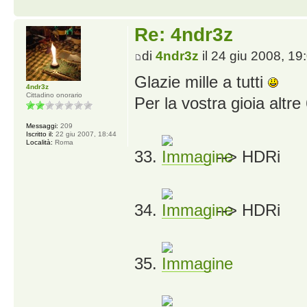
Re: 4ndr3z
di
4ndr3z
il 24 giu 2008, 19
Glazie mille a tutti
4ndr3z
Cittadino onorario
Per la vostra gioia altre
Messaggi:
209
Iscritto il:
22 giu 2007, 18:44
Località:
Roma
33.
--> HDRi
34.
--> HDRi
35.