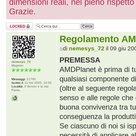
dimensioni reali, nel pieno rispett
Grazie.
Argomento
bloccato
Regolamento AM
di
nemesys_72
il 09 giu 20
PREMESSA
nemesys_72
Magister
AMDPlanet è prima di tut
qualsiasi componente di 
Messaggi:
21760
Iscritto il:
11 feb 2005, 14:56
(oltre al seguente regol
Località:
Il Veneto è la mia
Patria..
senso e alle regole ch
buona convivenza tra tutti
conseguenza la produttiv
Se ciascuno di noi si is
necessità di applicare a