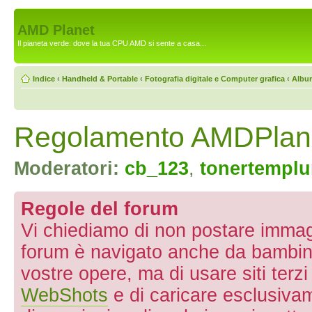
AMD Planet
Il pianeta verde: dove la tua CPU AMD si sente a casa...
Indice
‹
Handheld & Portable
‹
Fotografia digitale e Computer grafica
‹
Albu
Regolamento AMDPlan
Moderatori:
cb_123
,
tonertempl
Regole del forum
Vi chiediamo di non postare immagin
forum è navigato anche da bambini 
vostre opere, ma di usare siti terz
WebShots
e di caricare esclusivam