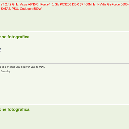
do @ 2.42 GHz, Asus A8N5X nForce4, 1 Gb PC3200 DDR @ 400MHz, NVidia GeForce 660
 SATA2, PSU: Codegen 580W
one fotografica
 at 6 meters per second, left to right.
 Standby.
one fotografica