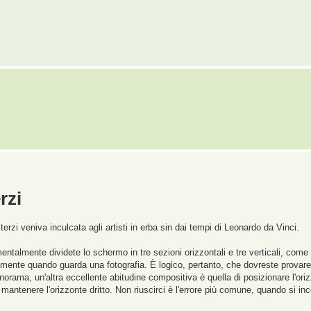
rzi
 terzi veniva inculcata agli artisti in erba sin dai tempi di Leonardo da Vinci.
ntalmente dividete lo schermo in tre sezioni orizzontali e tre verticali, come la 
vamente quando guarda una fotografia. È logico, pertanto, che dovreste provare 
norama, un'altra eccellente abitudine compositiva è quella di posizionare l'o
antenere l'orizzonte dritto. Non riuscirci è l'errore più comune, quando si inc