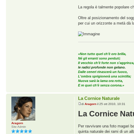
La regola è talmente popolare che
Oltre al posizionamento del sogge
per cui un orizzonte a metà dà l
«Non tutto quel ch'è oro brilla,
Né gli erranti sono perduti;
Il vecchio ch'è forte non s'aggrinza
le radici profonde non gelano.
Dalle ceneri rinascerà un fuoco,
L'ombra sprigionerà una scintilla;
Nuova sarà la lama ora rotta,
E re quei ch'è senza corona.»
La Cornice Naturale
di
Aragorn
il 25 ott 2010, 10:31
La Cornice Nat
Aragorn
Per ravvivare una foto magari ba
Site Admin
quinta naturale dei rami di un a