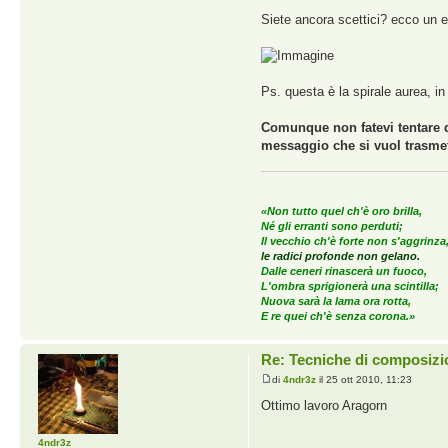
Siete ancora scettici? ecco un e
Ps. questa è la spirale aurea, in 
Comunque non fatevi tentare da
messaggio che si vuol trasmett
«Non tutto quel ch'è oro brilla,
Né gli erranti sono perduti;
Il vecchio ch'è forte non s'aggrinza
le radici profonde non gelano.
Dalle ceneri rinascerà un fuoco,
L'ombra sprigionerà una scintilla;
Nuova sarà la lama ora rotta,
E re quei ch'è senza corona.»
Re: Tecniche di composizi
di
4ndr3z
il 25 ott 2010, 11:23
Ottimo lavoro Aragorn
4ndr3z