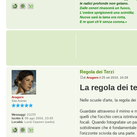
le radici profonde non gelano.
Dalle ceneri rinascerà un fuoco,
L'ombra sprigionerà una scintilla;
Nuova sarà la lama ora rotta,
E re quei ch'è senza corona.»
Regola dei Terzi
di
Aragorn
il 25 ott 2010, 10:29
La regola dei te
Aragorn
Nelle scuole d'arte, la regola dei
Site Admin
Guardate attraverso il mirino e me
Messaggi:
21155
quelli che l'occhio cerca istinti
Iscritto il:
06 ago 2004, 23:45
focali. Quando fotografate un pa
Località:
Lunà Cepeen (varès)
sottolineare che è fondamentale m
l'orizzonte scivola da una parte.