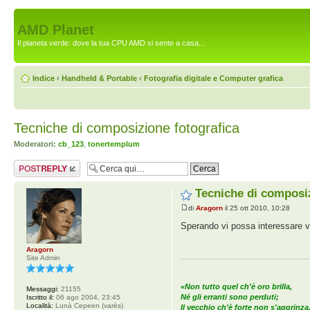
AMD Planet
Il pianeta verde: dove la tua CPU AMD si sente a casa...
Indice
‹
Handheld & Portable
‹
Fotografia digitale e Computer grafica
Tecniche di composizione fotografica
Moderatori:
cb_123
,
tonertemplum
Rispondi al
messaggio
Tecniche di composiz
di
Aragorn
il 25 ott 2010, 10:28
Sperando vi possa interessare vi 
Aragorn
Site Admin
«Non tutto quel ch'è oro brilla,
Messaggi:
21155
Né gli erranti sono perduti;
Iscritto il:
06 ago 2004, 23:45
Località:
Lunà Cepeen (varès)
Il vecchio ch'è forte non s'aggrinza