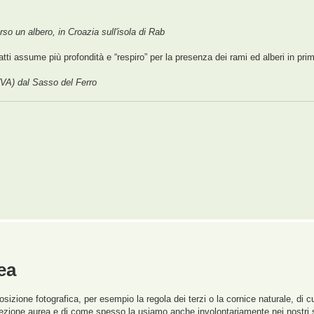
erso un albero, in Croazia sull'isola di Rab
ti assume più profondità e “respiro” per la presenza dei rami ed alberi in prim
VA) dal Sasso del Ferro
,
ea
izione fotografica, per esempio la regola dei terzi o la cornice naturale, di c
 sezione aurea e di come spesso la usiamo anche involontariamente nei nostri s