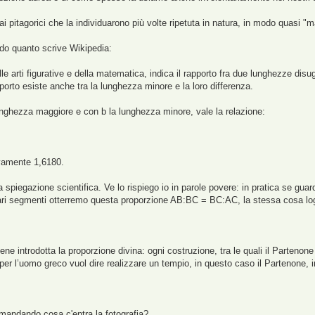
ai pitagorici che la individuarono più volte ripetuta in natura, in modo quasi 
ndo quanto scrive Wikipedia:
le arti figurative e della matematica, indica il rapporto fra due lunghezze disu
rto esiste anche tra la lunghezza minore e la loro differenza.
unghezza maggiore e con b la lunghezza minore, vale la relazione:
ivamente 1,6180.
 spiegazione scientifica. Ve lo rispiego io in parole povere: in pratica se guar
vari segmenti otterremo questa proporzione AB:BC = BC:AC, la stessa cosa logi
e introdotta la proporzione divina: ogni costruzione, tra le quali il Partenone
r l’uomo greco vuol dire realizzare un tempio, in questo caso il Partenone, in cu
mandando cosa c'entra la fotografia?