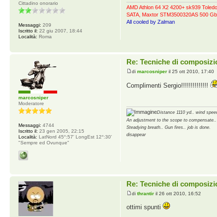
Cittadino onorario
AMD Athlon 64 X2 4200+ sk939 Tole
SATA, Maxtor STM3500320AS 500 Gb
All cooled by Zalman
Messaggi:
209
Iscritto il:
22 giu 2007, 18:44
Località:
Roma
Re: Tecniche di composizi
di
marcosniper
il 25 ott 2010, 17:40
Complimenti Sergio!!!!!!!!!!!!!!
marcosniper
Moderatore
Distance 1110 yd.. wind speed
An adjustment to the scope to compensate..
Messaggi:
4744
Steadying breath.. Gun fires.. job is done.
Iscritto il:
23 gen 2005, 22:15
disappear
Località:
LatNord 45°:57' LongEst 12°:30'
"Sempre ed Ovunque"
Re: Tecniche di composizi
di
thrantir
il 26 ott 2010, 16:52
ottimi spunti