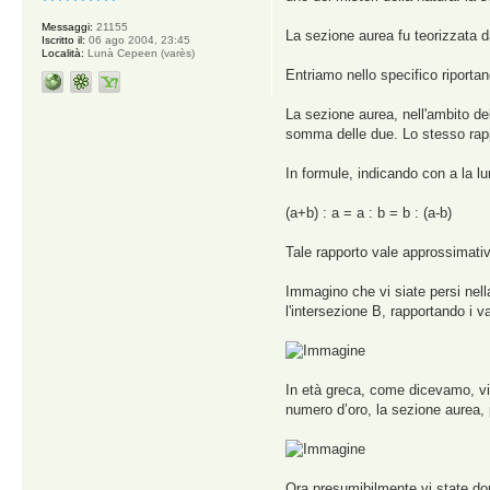
Messaggi:
21155
La sezione aurea fu teorizzata d
Iscritto il:
06 ago 2004, 23:45
Località:
Lunà Cepeen (varès)
Entriamo nello specifico riporta
La sezione aurea, nell'ambito del
somma delle due. Lo stesso rappo
In formule, indicando con a la l
(a+b) : a = a : b = b : (a-b)
Tale rapporto vale approssimat
Immagino che vi siate persi nella
l'intersezione B, rapportando i 
In età greca, come dicevamo, vien
numero d’oro, la sezione aurea, pe
Ora presumibilmente vi state do