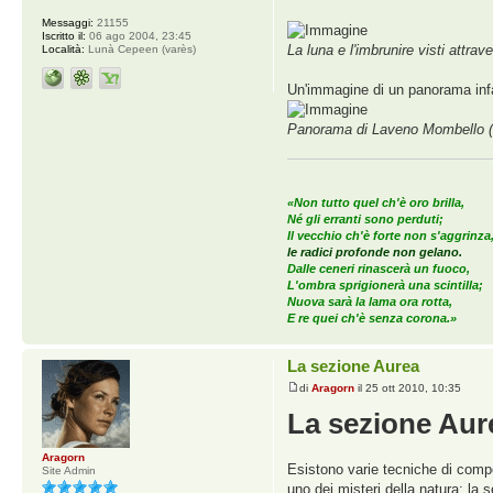
Messaggi:
21155
Iscritto il:
06 ago 2004, 23:45
La luna e l'imbrunire visti attrav
Località:
Lunà Cepeen (varès)
Un'immagine di un panorama infat
Panorama di Laveno Mombello (
«Non tutto quel ch'è oro brilla,
Né gli erranti sono perduti;
Il vecchio ch'è forte non s'aggrinza
le radici profonde non gelano.
Dalle ceneri rinascerà un fuoco,
L'ombra sprigionerà una scintilla;
Nuova sarà la lama ora rotta,
E re quei ch'è senza corona.»
La sezione Aurea
di
Aragorn
il 25 ott 2010, 10:35
La sezione Aur
Aragorn
Esistono varie tecniche di compos
Site Admin
uno dei misteri della natura: la