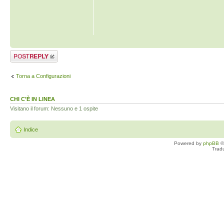
Rispondi al
messaggio
Torna a Configurazioni
CHI C’È IN LINEA
Visitano il forum: Nessuno e 1 ospite
Indice
Powered by
phpBB
©
Trad