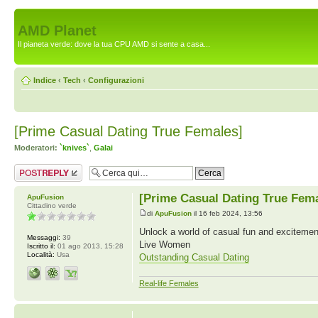
AMD Planet
Il pianeta verde: dove la tua CPU AMD si sente a casa...
Indice
‹
Tech
‹
Configurazioni
[Prime Сasual Dating True Females]
Moderatori:
`knives`
,
Galai
Rispondi al
messaggio
[Prime Сasual Dating True Fema
ApuFusion
Cittadino verde
di
ApuFusion
il 16 feb 2024, 13:56
Unlock a world of casual fun and excitement
Messaggi:
39
Live Women
Iscritto il:
01 ago 2013, 15:28
Località:
Usa
Outstanding Сasual Dating
Real-life Females