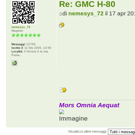
Re: GMC H-80
di
nemesys_72
il 17 apr 20
nemesys_72
Magister
Messaggi:
21760
Iscritto il:
11 feb 2005, 14:56
Località:
Il Veneto è la mia
Patria..
Mors Omnia Aequat
Visualizza ultimi messaggi: