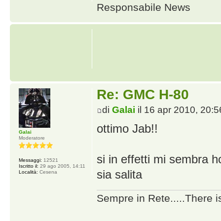
Responsabile News
Re: GMC H-80
di
Galai
il 16 apr 2010, 20:5
ottimo Jab!!
Galai
Moderatore
si in effetti mi sembra h
Messaggi:
12521
Iscritto il:
29 ago 2005, 14:11
sia salita
Località:
Cesena
Sempre in Rete.....There i