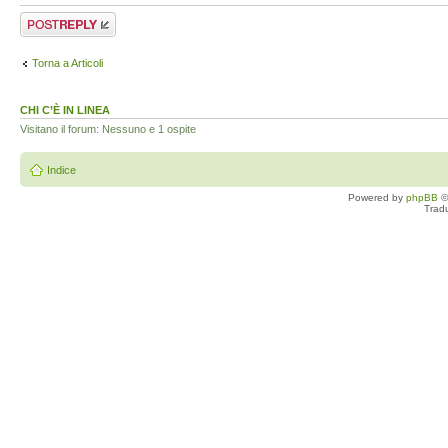
Rispondi al
messaggio
Torna a Articoli
CHI C’È IN LINEA
Visitano il forum: Nessuno e 1 ospite
Indice
Powered by
phpBB
©
Trad