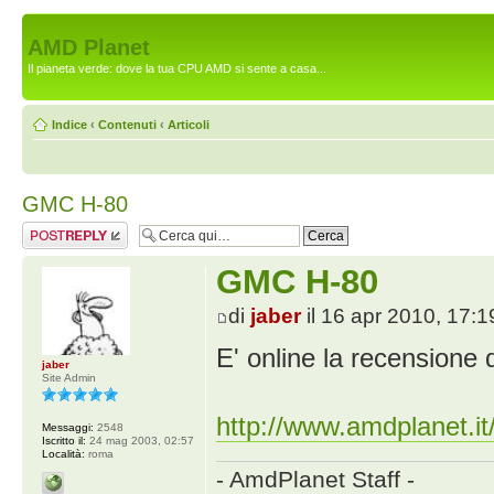
AMD Planet
Il pianeta verde: dove la tua CPU AMD si sente a casa...
Indice
‹
Contenuti
‹
Articoli
GMC H-80
Rispondi al
messaggio
GMC H-80
di
jaber
il 16 apr 2010, 17:1
E' online la recensione
jaber
Site Admin
http://www.amdplanet.it
Messaggi:
2548
Iscritto il:
24 mag 2003, 02:57
Località:
roma
- AmdPlanet Staff -