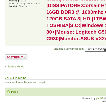
Messaggi:
2115
Iscritto il:
25 apr 2006, 15:51
|DISSIPATORE:Corsair H
Località:
Firenze
16GB DDR3 @ 1600mhz 
120GB SATA 3| HD:|1T
TOSHIBA|S.O:|Windows 1
80+|Mouse: Logitech G502
G930|Monitor:ASUS VX
Visualizza ultimi messaggi:
Rispondi al
messaggio
Torna a Vendo
CHI C’È IN LINEA
Visitano il forum: Nessuno e 1 ospite
Indice
Powered by
phpBB
©
Trad