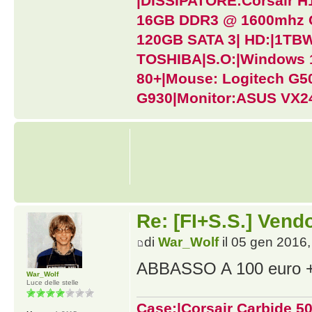
|DISSIPATORE:Corsair H
16GB DDR3 @ 1600mhz 
120GB SATA 3| HD:|1T
TOSHIBA|S.O:|Windows 1
80+|Mouse: Logitech G502
G930|Monitor:ASUS VX
Re: [FI+S.S.] Ven
di
War_Wolf
il 05 gen 2016,
ABBASSO A 100 euro + 1
War_Wolf
Luce delle stelle
Case:|Corsair Carbide 