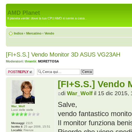
AMD Planet
Il pianeta verde: dove la tua CPU AMD si sente a casa...
Indice
‹
Mercatino
‹
Vendo
[FI+S.S.] Vendo Monitor 3D ASUS VG23AH
Moderatori:
thrantir
,
MORETTOSA
Rispondi al
messaggio
[FI+S.S.] Vendo
di
War_Wolf
il 15 dic 2015,
Salve,
War_Wolf
Luce delle stelle
vendo fantastico monit
Il monitor funziona beni
Messaggi:
2115
Iscritto il:
25 apr 2006, 15:51
Ricordo che viene spedi
Località:
Firenze