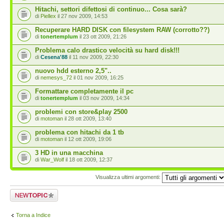
Hitachi, settori difettosi di continuo... Cosa sarà?
di
Piellex
il 27 nov 2009, 14:53
Recuperare HARD DISK con filesystem RAW (corrotto??)
di
tonertemplum
il 23 ott 2009, 21:26
Problema calo drastico velocità su hard disk!!!
di
Cesena'88
il 11 nov 2009, 22:30
nuovo hdd esterno 2,5"..
di
nemesys_72
il 01 nov 2009, 16:25
Formattare completamente il pc
di
tonertemplum
il 03 nov 2009, 14:34
problemi con store&play 2500
di
motoman
il 28 ott 2009, 13:40
problema con hitachi da 1 tb
di
motoman
il 12 ott 2009, 19:06
3 HD in una macchina
di
War_Wolf
il 18 ott 2009, 12:37
Visualizza ultimi argomenti:
Scrivi un nuovo
argomento
Torna a Indice