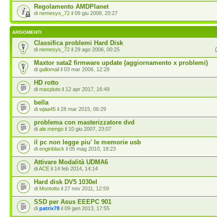
Regolamento AMDPlanet
di
nemesys_72
il 09 giu 2008, 20:27
ARGOMENTI
Classifica problemi Hard Disk
di
nemesys_72
il 29 ago 2006, 00:25
Maxtor sata2 firmware update (aggiornamento x problemi)
di
gallomail
il 03 mar 2006, 12:28
HD rotto
di
maxpluto
il 12 apr 2017, 16:49
bella
di
wjaa45
il 28 mar 2015, 06:29
problema con masterizzatore dvd
di
ale.mengo
il 10 giu 2007, 23:07
il pc non legge piu' le memorie usb
di
enginblack
il 05 mag 2010, 18:23
Attivare Modalità UDMA6
di
ACE
il 14 feb 2014, 14:14
Hard disk DV5 1030el
di
Montotto
il 27 nov 2011, 12:59
SSD per Asus EEEPC 901
di
patrix78
il 09 gen 2013, 17:55