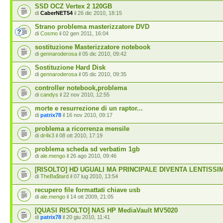
SSD OCZ Vertex 2 120GB
di
CaberNET54
il 26 dic 2010, 18:15
Strano problema masterizzatore DVD
di
Cosmo
il 02 gen 2011, 16:04
sostituzione Masterizzatore notebook
di
gennaroderosa
il 05 dic 2010, 09:42
Sostituzione Hard Disk
di
gennaroderosa
il 05 dic 2010, 09:35
controller notebook,problema
di
candys
il 22 nov 2010, 12:55
morte e resurrezione di un raptor...
di
patrix78
il 16 nov 2010, 09:17
problema a ricorrenza mensile
di
dr4k3
il 08 ott 2010, 17:19
problema scheda sd verbatim 1gb
di
ale.mengo
il 26 ago 2010, 09:46
[RISOLTO] HD UGUALI MA PRINCIPALE DIVENTA LENTISSI
di
TheBa$tard
il 07 lug 2010, 13:54
recupero file formattati chiave usb
di
ale.mengo
il 14 ott 2009, 21:05
[QUASI RISOLTO] NAS HP MediaVault MV5020
di
patrix78
il 20 giu 2010, 11:41