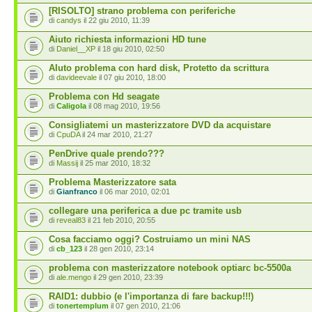
[RISOLTO] strano problema con periferiche
di
candys
il 22 giu 2010, 11:39
Aiuto richiesta informazioni HD tune
di
Daniel__XP
il 18 giu 2010, 02:50
AIuto problema con hard disk, Protetto da scrittura
di
davideevale
il 07 giu 2010, 18:00
Problema con Hd seagate
di
Caligola
il 08 mag 2010, 19:56
Consigliatemi un masterizzatore DVD da acquistare
di
CpuDA
il 24 mar 2010, 21:27
PenDrive quale prendo???
di
Massij
il 25 mar 2010, 18:32
Problema Masterizzatore sata
di
Gianfranco
il 06 mar 2010, 02:01
collegare una periferica a due pc tramite usb
di
reveal83
il 21 feb 2010, 20:55
Cosa facciamo oggi? Costruiamo un mini NAS
di
cb_123
il 28 gen 2010, 23:14
problema con masterizzatore notebook optiarc bc-5500a
di
ale.mengo
il 29 gen 2010, 23:39
RAID1: dubbio (e l'importanza di fare backup!!!)
di
tonertemplum
il 07 gen 2010, 21:06