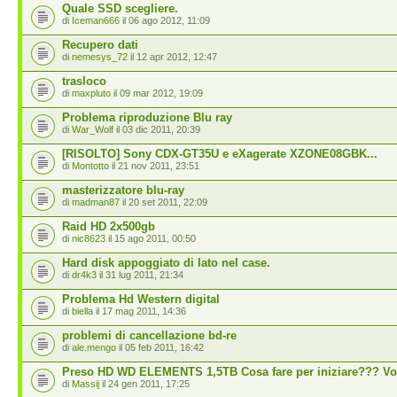
Quale SSD scegliere.
di
Iceman666
il 06 ago 2012, 11:09
Recupero dati
di
nemesys_72
il 12 apr 2012, 12:47
trasloco
di
maxpluto
il 09 mar 2012, 19:09
Problema riproduzione Blu ray
di
War_Wolf
il 03 dic 2011, 20:39
[RISOLTO] Sony CDX-GT35U e eXagerate XZONE08GBK...
di
Montotto
il 21 nov 2011, 23:51
masterizzatore blu-ray
di
madman87
il 20 set 2011, 22:09
Raid HD 2x500gb
di
nic8623
il 15 ago 2011, 00:50
Hard disk appoggiato di lato nel case.
di
dr4k3
il 31 lug 2011, 21:34
Problema Hd Western digital
di
biella
il 17 mag 2011, 14:36
problemi di cancellazione bd-re
di
ale.mengo
il 05 feb 2011, 16:42
Preso HD WD ELEMENTS 1,5TB Cosa fare per iniziare??? Vo
di
Massij
il 24 gen 2011, 17:25