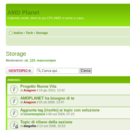
AMD Planet
Il pianeta verde: dove la tua CPU AMD si sente a casa...
Indice
‹
Tech
‹
Storage
Storage
Moderatori:
cb_123
,
marcosniper
Scrivi un nuovo
argomento
ANNUNCI
Progetto Nuova Vita
di
Aragorn
il 19 giu 2010, 13:42
AMDPLANET ha bisogno di te
di
Aragorn
il 03 ott 2009, 13:47
Aggiunta tag [risolto] ai topic con soluzione
di
tonertemplum
il 08 set 2009, 07:23
Topic di rilievo della sezione
di
diegofio
il 13 set 2008, 15:53