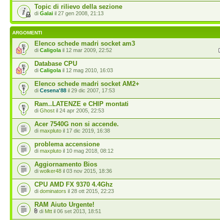
Topic di rilievo della sezione
di
Galai
il 27 gen 2008, 21:13
ARGOMENTI
Elenco schede madri socket am3
di
Caligola
il 12 mar 2009, 22:52
Database CPU
di
Caligola
il 12 mag 2010, 16:03
Elenco schede madri socket AM2+
di
Cesena'88
il 29 dic 2007, 17:53
Ram..LATENZE e CHIP montati
di
Ghost
il 24 apr 2005, 22:53
Acer 7540G non si accende.
di
maxpluto
il 17 dic 2019, 16:38
problema accensione
di
maxpluto
il 10 mag 2018, 08:12
Aggiornamento Bios
di
wolker48
il 03 nov 2015, 18:36
CPU AMD FX 9370 4.4Ghz
di
dominators
il 28 ott 2015, 22:23
RAM Aiuto Urgente!
di
Mtt
il 06 set 2013, 18:51