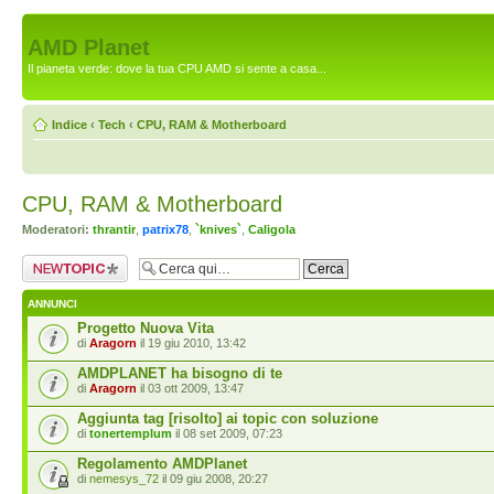
AMD Planet
Il pianeta verde: dove la tua CPU AMD si sente a casa...
Indice
‹
Tech
‹
CPU, RAM & Motherboard
CPU, RAM & Motherboard
Moderatori:
thrantir
,
patrix78
,
`knives`
,
Caligola
Scrivi un nuovo
argomento
ANNUNCI
Progetto Nuova Vita
di
Aragorn
il 19 giu 2010, 13:42
AMDPLANET ha bisogno di te
di
Aragorn
il 03 ott 2009, 13:47
Aggiunta tag [risolto] ai topic con soluzione
di
tonertemplum
il 08 set 2009, 07:23
Regolamento AMDPlanet
di
nemesys_72
il 09 giu 2008, 20:27