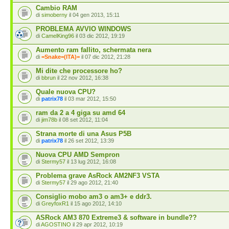
Cambio RAM
di
simoberny
il 04 gen 2013, 15:11
PROBLEMA AVVIO WINDOWS
di
CamelKing96
il 03 dic 2012, 19:19
Aumento ram fallito, schermata nera
di
=Snake=(ITA)=
il 07 dic 2012, 21:28
Mi dite che processore ho?
di
bbrun
il 22 nov 2012, 16:38
Quale nuova CPU?
di
patrix78
il 03 mar 2012, 15:50
ram da 2 a 4 giga su amd 64
di
jim78b
il 08 set 2012, 11:04
Strana morte di una Asus P5B
di
patrix78
il 26 set 2012, 13:39
Nuova CPU AMD Sempron
di
Stermy57
il 13 lug 2012, 16:08
Problema grave AsRock AM2NF3 VSTA
di
Stermy57
il 29 ago 2012, 21:40
Consiglio mobo am3 o am3+ e ddr3.
di
GreyfoxR1
il 15 ago 2012, 14:10
ASRock AM3 870 Extreme3 & software in bundle??
di
AGOSTINO
il 29 apr 2012, 10:19