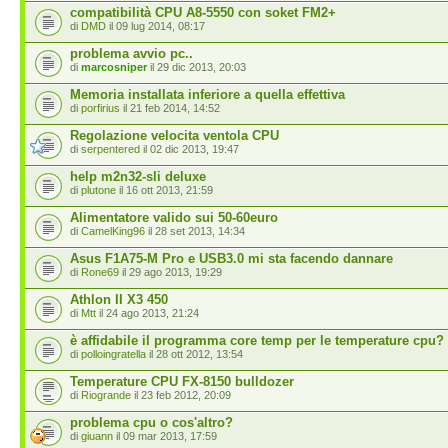
compatibilità CPU A8-5550 con soket FM2+
di
DMD
il 09 lug 2014, 08:17
problema avvio pc..
di
marcosniper
il 29 dic 2013, 20:03
Memoria installata inferiore a quella effettiva
di
porfirius
il 21 feb 2014, 14:52
Regolazione velocita ventola CPU
di
serpentered
il 02 dic 2013, 19:47
help m2n32-sli deluxe
di
plutone
il 16 ott 2013, 21:59
Alimentatore valido sui 50-60euro
di
CamelKing96
il 28 set 2013, 14:34
Asus F1A75-M Pro e USB3.0 mi sta facendo dannare
di
Rone69
il 29 ago 2013, 19:29
Athlon II X3 450
di
Mtt
il 24 ago 2013, 21:24
è affidabile il programma core temp per le temperature cpu?
di
polloingratella
il 28 ott 2012, 13:54
Temperature CPU FX-8150 bulldozer
di
Riogrande
il 23 feb 2012, 20:09
problema cpu o cos'altro?
di
giuann
il 09 mar 2013, 17:59