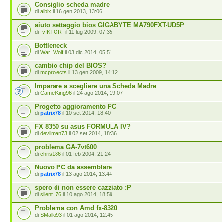
Consiglio scheda madre
di
albix
il 16 gen 2013, 13:06
aiuto settaggio bios GIGABYTE MA790FXT-UD5P
di
-vIKTOR-
il 11 lug 2009, 07:35
Bottleneck
di
War_Wolf
il 03 dic 2014, 05:51
cambio chip del BIOS?
di
mcprojects
il 13 gen 2009, 14:12
Imparare a scegliere una Scheda Madre
di
CamelKing96
il 24 ago 2014, 19:07
Progetto aggioramento PC
di
patrix78
il 10 set 2014, 18:40
FX 8350 su asus FORMULA IV?
di
devilman73
il 02 set 2014, 18:36
problema GA-7vt600
di
chris186
il 01 feb 2004, 21:24
Nuovo PC da assemblare
di
patrix78
il 13 ago 2014, 13:44
spero di non essere cazziato :P
di
silent_76
il 10 ago 2014, 18:59
Problema con Amd fx-8320
di
SMallo93
il 01 ago 2014, 12:45