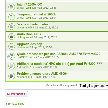
Intel i7 2600k OC
di
War_Wolf
il 28 mag 2012, 22:36
Temperature Intel i7 2600k
di
War_Wolf
il 12 mag 2012, 12:04
Scelta scheda madre.
di
Iceman666
il 02 mag 2012, 11:22
Aiuto Bios Asus
di
Riogrande
il 08 mag 2012, 07:24
Upgrade desktop
di
silvuca
il 24 apr 2012, 15:59
Quale processore per una ASRock AM3 870 Extreme3??
di
AGOSTINO
il 27 mar 2012, 16:55
Abilitare la modalita' HPC (da bios) per Amd Fx-6200 ???
di
bomar70
il 24 apr 2012, 22:53
Problema temperature AMD 4800+
di
federico1
il 31 mar 2012, 17:06
Visualizza ultimi argomenti:
Scrivi un nuovo
argomento
Torna a Indice