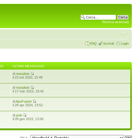
Ricerca avanzata
FAQ
Iscriviti
Login
GI
ULTIMO MESSAGGIO
di
maxpluto
il 23 set 2020, 15:48
di
maxpluto
il 17 mar 2015, 19:42
di
ApuFusion
il 28 apr 2024, 13:52
di
pole
il 09 gen 2015, 13:06
Vai a: