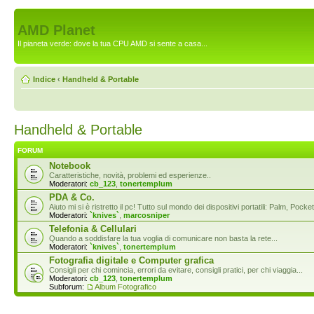
AMD Planet
Il pianeta verde: dove la tua CPU AMD si sente a casa...
Indice
‹
Handheld & Portable
Handheld & Portable
FORUM
Notebook
Caratteristiche, novità, problemi ed esperienze..
Moderatori:
cb_123
,
tonertemplum
PDA & Co.
Aiuto mi si è ristretto il pc! Tutto sul mondo dei dispositivi portatili: Palm, P
Moderatori:
`knives`
,
marcosniper
Telefonia & Cellulari
Quando a soddisfare la tua voglia di comunicare non basta la rete...
Moderatori:
`knives`
,
tonertemplum
Fotografia digitale e Computer grafica
Consigli per chi comincia, errori da evitare, consigli pratici, per chi viaggia...
Moderatori:
cb_123
,
tonertemplum
Subforum:
Album Fotografico