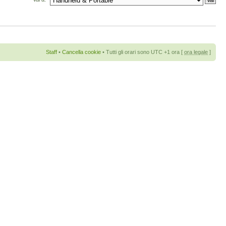
Staff
•
Cancella cookie
• Tutti gli orari sono UTC +1 ora [
ora legale
]