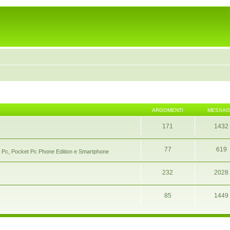
ARGOMENTI
MESSAG
171
1432
77
619
ocket Pc, Pocket Pc Phone Edition e Smartphone
232
2028
85
1449