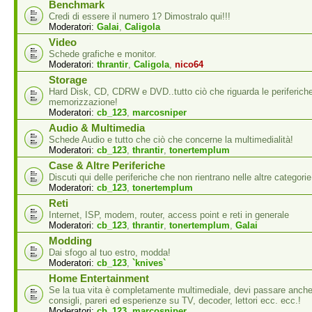
Benchmark
Credi di essere il numero 1? Dimostralo qui!!!
Moderatori:
Galai
,
Caligola
Video
Schede grafiche e monitor.
Moderatori:
thrantir
,
Caligola
,
nico64
Storage
Hard Disk, CD, CDRW e DVD..tutto ciò che riguarda le periferiche
memorizzazione!
Moderatori:
cb_123
,
marcosniper
Audio & Multimedia
Schede Audio e tutto che ciò che concerne la multimedialità!
Moderatori:
cb_123
,
thrantir
,
tonertemplum
Case & Altre Periferiche
Discuti qui delle periferiche che non rientrano nelle altre categorie
Moderatori:
cb_123
,
tonertemplum
Reti
Internet, ISP, modem, router, access point e reti in generale
Moderatori:
cb_123
,
thrantir
,
tonertemplum
,
Galai
Modding
Dai sfogo al tuo estro, modda!
Moderatori:
cb_123
,
`knives`
Home Entertainment
Se la tua vita è completamente multimediale, devi passare anche
consigli, pareri ed esperienze su TV, decoder, lettori ecc. ecc.!
Moderatori:
cb_123
,
marcosniper