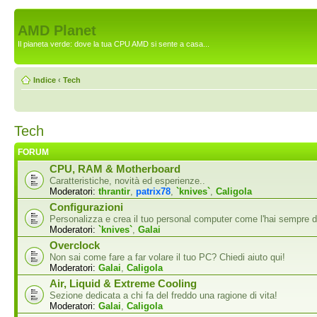
AMD Planet
Il pianeta verde: dove la tua CPU AMD si sente a casa...
Indice
‹
Tech
Tech
FORUM
CPU, RAM & Motherboard
Caratteristiche, novità ed esperienze..
Moderatori:
thrantir
,
patrix78
,
`knives`
,
Caligola
Configurazioni
Personalizza e crea il tuo personal computer come l'hai sempre d
Moderatori:
`knives`
,
Galai
Overclock
Non sai come fare a far volare il tuo PC? Chiedi aiuto qui!
Moderatori:
Galai
,
Caligola
Air, Liquid & Extreme Cooling
Sezione dedicata a chi fa del freddo una ragione di vita!
Moderatori:
Galai
,
Caligola