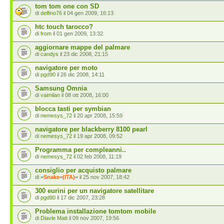
tom tom one con SD
di
delfino76
il 04 gen 2009, 16:13
htc touch tarocco?
di
from
il 01 gen 2009, 13:32
aggiornare mappe del palmare
di
candys
il 23 dic 2008, 21:15
navigatore per moto
di
pgd90
il 26 dic 2008, 14:11
Samsung Omnia
di
vaimilan
il 08 ott 2008, 16:00
blocca tasti per symbian
di
nemesys_72
il 20 apr 2008, 15:59
navigatore per blackberry 8100 pearl
di
nemesys_72
il 19 apr 2008, 09:52
Programma per compleanni..
di
nemesys_72
il 02 feb 2008, 11:19
consiglio per acquisto palmare
di
=Snake=(ITA)=
il 25 nov 2007, 18:42
300 eurini per un navigatore satellitare
di
pgd90
il 17 dic 2007, 23:28
Problema installazione tomtom mobile
di
Diavle Matt
il 09 nov 2007, 19:56