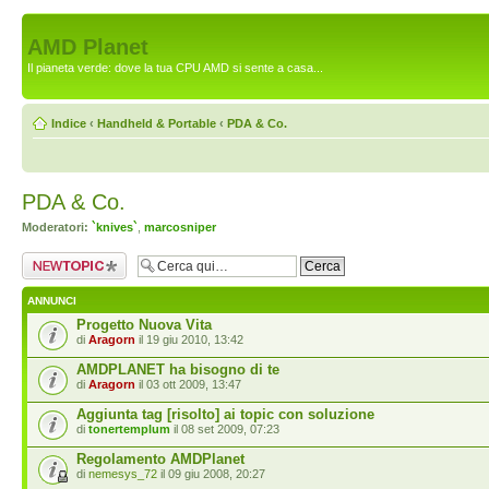
AMD Planet
Il pianeta verde: dove la tua CPU AMD si sente a casa...
Indice
‹
Handheld & Portable
‹
PDA & Co.
PDA & Co.
Moderatori:
`knives`
,
marcosniper
Scrivi un nuovo
argomento
ANNUNCI
Progetto Nuova Vita
di
Aragorn
il 19 giu 2010, 13:42
AMDPLANET ha bisogno di te
di
Aragorn
il 03 ott 2009, 13:47
Aggiunta tag [risolto] ai topic con soluzione
di
tonertemplum
il 08 set 2009, 07:23
Regolamento AMDPlanet
di
nemesys_72
il 09 giu 2008, 20:27