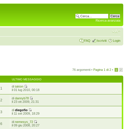
Ricerca avanzata
FAQ
Iscriviti
Login
76 argomenti •
Pagina
1
di
2
•
1
2
ULTIMO MESSAGGIO
di
takion
71
il 01 lug 2010, 00:18
di
dannyb78
52
il 23 ott 2009, 21:31
di
diegofio
23
il 11 set 2009, 18:29
di
nemesys_72
26
il 09 giu 2008, 20:27