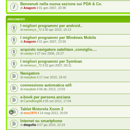
Benvenuti nella nuova sezione sui PDA & Co.
di
Aragorn
il 01 gen 2007, 20:38
ARGOMENTI
I migliori programmi per android..
di
nemesys_72
il 30 apr 2010, 10:13
I migliori programmi per Windows Mobile
di
Aragorn
il 01 gen 2007, 23:59
acquisto navigatore satelitare ,consiglio....
di
candys
il 27 nov 2006, 15:27
I migliori programmi per Symbian
di
nemesys_72
il 02 gen 2007, 00:11
Navigatore
di
maxpluto
il 17 mar 2015, 19:42
connessione automatica wifi
di
maxpluto
il 06 dic 2013, 13:03
e-book per persona anziana
di
CamelKing96
il 05 set 2012, 17:04
Tablet Motorola Xoom 2
di
mes1970
il 14 mag 2012, 20:54
Internet su smartphone
di
diegofio
il 07 giu 2010, 22:24