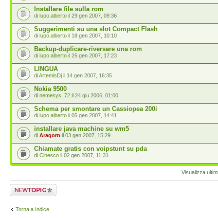
Installare file sulla rom
di
lupo.alberto
il 29 gen 2007, 09:36
Suggerimenti su una slot Compact Flash
di
lupo.alberto
il 18 gen 2007, 10:10
Backup-duplicare-riversare una rom
di
lupo.alberto
il 25 gen 2007, 17:23
LINGUA
di
ArtemisDj
il 14 gen 2007, 16:35
Nokia 9500
di
nemesys_72
il 24 giu 2006, 01:00
Schema per smontare un Cassiopea 200i
di
lupo.alberto
il 05 gen 2007, 14:41
installare java machine su wm5
di
Aragorn
il 03 gen 2007, 15:29
Chiamate gratis con voipstunt su pda
di
Cinesco
il 02 gen 2007, 11:31
Visualizza ulti
Scrivi un nuovo
argomento
Torna a Indice