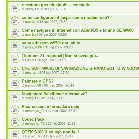
ricevitore gps bluetooth....consiglio
di
candys
il 20 set 2007, 17:18
come configurare il jasjar come modem usb?
di
candys
il 13 set 2007, 18:30
Come navigare in Internet con Acer N35 e fonino SE W600i
di
acorbo
il 09 set 2007, 09:56
sony ericsson w950i tim..aiuto
di
pcboy2006
il 31 lug 2007, 09:28
[Tomtom XL regional] Non si avvia più...
di
Gio88
il 16 ago 2007, 21:57
CHE SOFTWARE DI NAVIGAZIONE GIRANO SOTTO WINDOW
di
emyrace
il 05 lug 2007, 17:00
Palmare o GPS?
di
typhoon88
il 06 mag 2007, 20:44
Navigatore Satellitare: alternative?
di
Zet@
il 12 dic 2006, 18:15
Riconoscere e formattare ipaq
di
nemesys_72
il 27 mar 2007, 13:37
Codec Pack
di
nemesys_72
il 16 feb 2007, 11:55
QTEK S100 & sd 4gb non fa !!
di
Daniel__XP
il 11 feb 2007, 20:47