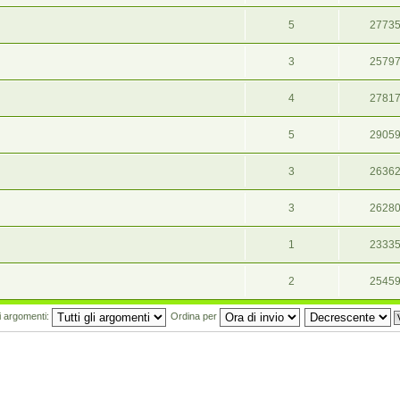
5
2773
3
2579
4
2781
5
2905
3
2636
3
2628
1
2333
2
2545
mi argomenti:
Ordina per