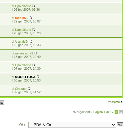
di
lupo.alberto
5
il 05 feb 2007, 09:36
di
mes1970
7
il 29 gen 2007, 10:07
di
lupo.alberto
7
il 26 gen 2007, 13:29
di
ArtemisDj
9
il 15 gen 2007, 19:33
di
nemesys_72
2
il 13 gen 2007, 20:40
di
lupo.alberto
0
il 07 gen 2007, 14:30
di
MORETTOSA
5
il 03 gen 2007, 15:53
di
Cinesco
9
il 02 gen 2007, 14:52
Prossimo
76 argomenti •
Pagina
1
di
2
•
1
2
Vai a: