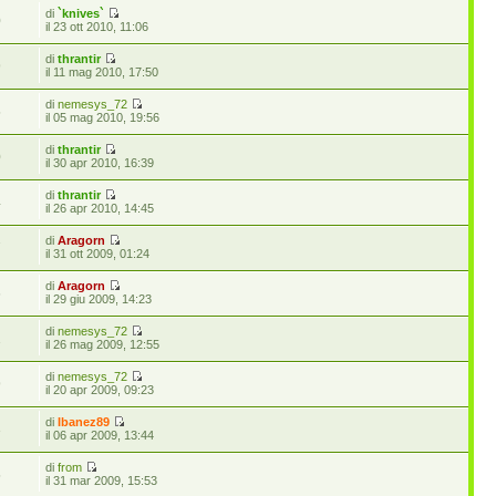
di
`knives`
0
il 23 ott 2010, 11:06
di
thrantir
9
il 11 mag 2010, 17:50
di
nemesys_72
5
il 05 mag 2010, 19:56
di
thrantir
0
il 30 apr 2010, 16:39
di
thrantir
4
il 26 apr 2010, 14:45
di
Aragorn
7
il 31 ott 2009, 01:24
di
Aragorn
6
il 29 giu 2009, 14:23
di
nemesys_72
1
il 26 mag 2009, 12:55
di
nemesys_72
9
il 20 apr 2009, 09:23
di
Ibanez89
3
il 06 apr 2009, 13:44
di
from
5
il 31 mar 2009, 15:53