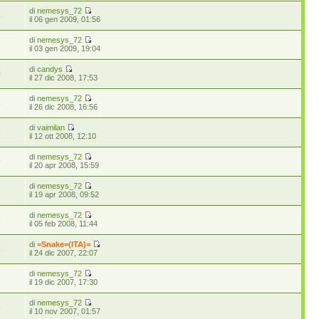
di
nemesys_72
4
il 06 gen 2009, 01:56
di
nemesys_72
6
il 03 gen 2009, 19:04
di
candys
0
il 27 dic 2008, 17:53
di
nemesys_72
4
il 26 dic 2008, 16:56
di
vaimilan
5
il 12 ott 2008, 12:10
di
nemesys_72
9
il 20 apr 2008, 15:59
di
nemesys_72
1
il 19 apr 2008, 09:52
di
nemesys_72
9
il 05 feb 2008, 11:44
di
=Snake=(ITA)=
4
il 24 dic 2007, 22:07
di
nemesys_72
2
il 19 dic 2007, 17:30
di
nemesys_72
5
il 10 nov 2007, 01:57