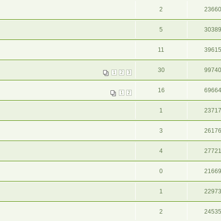
2
2366
5
3038
11
3961
30
9974
1
2
3
16
6966
1
2
1
2371
3
2617
4
2772
0
2166
1
2297
2
2453