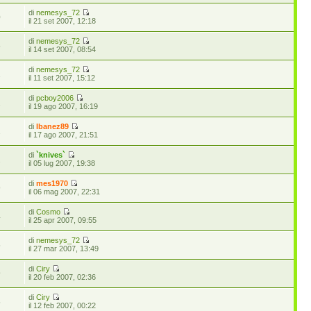
di
nemesys_72
0
il 21 set 2007, 12:18
di
nemesys_72
5
il 14 set 2007, 08:54
di
nemesys_72
2
il 11 set 2007, 15:12
di
pcboy2006
1
il 19 ago 2007, 16:19
di
Ibanez89
2
il 17 ago 2007, 21:51
di
`knives`
2
il 05 lug 2007, 19:38
di
mes1970
9
il 06 mag 2007, 22:31
di
Cosmo
4
il 25 apr 2007, 09:55
di
nemesys_72
5
il 27 mar 2007, 13:49
di
Ciry
9
il 20 feb 2007, 02:36
di
Ciry
5
il 12 feb 2007, 00:22