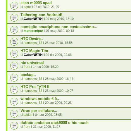
eken m0003 apad
di
agne
il 22 ott 2010, 21:20
Tethering con Android!
di
CaberNET54
il 09 mag 2010, 18:10
consiglio smartphone non costosissimo...
di
marcosniper
il 01 mag 2010, 00:18
HTC Desire..
di
nemesys_72
il 25 mar 2010, 15:58
HTC Magic Tim
di
CaberNET54
il 09 dic 2009, 22:03
htc universal
di
from
il 14 ott 2009, 15:20
backup..
di
nemesys_72
il 28 mag 2009, 16:44
HTC Pro TyTN II
di
nemesys_72
il 26 mag 2009, 10:07
windows mobile 6.5..
di
nemesys_72
il 20 apr 2009, 09:23
Virus per cellulare...
di
takion
il 04 apr 2009, 23:05
dubbio amletico qtek9000 o htc touch
di
from
il 31 mar 2009, 11:27