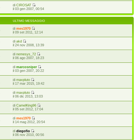
di
CIROSAT
4
il 03 gen 2007, 00:54
ULTIMO MESSAGGIO
di
mes1970
0
il 09 set 2011, 12:14
di
akd
7
il 24 nov 2008, 13:39
di
nemesys_72
6
il 06 ago 2007, 18:23
di
marcosniper
2
il 03 gen 2007, 20:22
di
maxpluto
1
il 17 mar 2015, 19:42
di
maxpluto
7
il 06 dic 2013, 13:03
di
CamelKing96
7
il 05 set 2012, 17:04
di
mes1970
4
il 14 mag 2012, 20:54
di
diegofio
5
il 06 nov 2010, 00:56