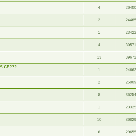
4
2640
2
2448
1
2342
4
3057
13
3967
S CE???
1
2466
2
2500
8
3625
1
2332
10
3682
6
2965