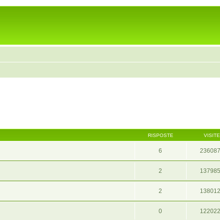
RISPOSTE
VISITE
6
23608
2
13798
2
13801
0
12202