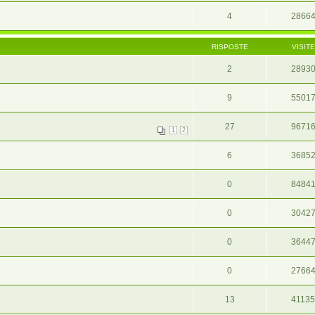
4
2866
RISPOSTE
VISITE
2
2893
9
5501
27
9671
1
2
6
3685
0
8484
0
3042
0
3644
0
2766
13
4113