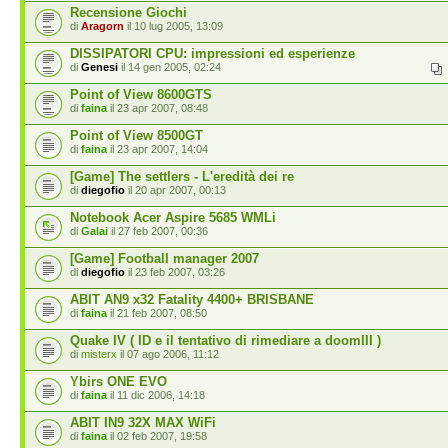
Recensione Giochi
di
Aragorn
il 10 lug 2005, 13:09
DISSIPATORI CPU: impressioni ed esperienze
di
Genesi
il 14 gen 2005, 02:24
Point of View 8600GTS
di
faina
il 23 apr 2007, 08:48
Point of View 8500GT
di
faina
il 23 apr 2007, 14:04
[Game] The settlers - L'eredità dei re
di
diegofio
il 20 apr 2007, 00:13
Notebook Acer Aspire 5685 WMLi
di
Galai
il 27 feb 2007, 00:36
[Game] Football manager 2007
di
diegofio
il 23 feb 2007, 03:26
ABIT AN9 x32 Fatality 4400+ BRISBANE
di
faina
il 21 feb 2007, 08:50
Quake IV ( ID e il tentativo di rimediare a doomIII )
di
misterx
il 07 ago 2006, 11:12
Ybirs ONE EVO
di
faina
il 11 dic 2006, 14:18
ABIT IN9 32X MAX WiFi
di
faina
il 02 feb 2007, 19:58