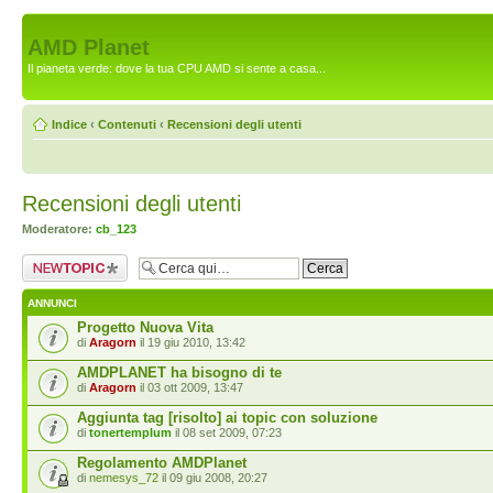
AMD Planet
Il pianeta verde: dove la tua CPU AMD si sente a casa...
Indice
‹
Contenuti
‹
Recensioni degli utenti
Recensioni degli utenti
Moderatore:
cb_123
Scrivi un nuovo
argomento
ANNUNCI
Progetto Nuova Vita
di
Aragorn
il 19 giu 2010, 13:42
AMDPLANET ha bisogno di te
di
Aragorn
il 03 ott 2009, 13:47
Aggiunta tag [risolto] ai topic con soluzione
di
tonertemplum
il 08 set 2009, 07:23
Regolamento AMDPlanet
di
nemesys_72
il 09 giu 2008, 20:27