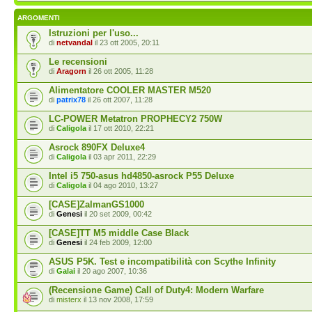
ARGOMENTI
Istruzioni per l'uso...
di
netvandal
il 23 ott 2005, 20:11
Le recensioni
di
Aragorn
il 26 ott 2005, 11:28
Alimentatore COOLER MASTER M520
di
patrix78
il 26 ott 2007, 11:28
LC-POWER Metatron PROPHECY2 750W
di
Caligola
il 17 ott 2010, 22:21
Asrock 890FX Deluxe4
di
Caligola
il 03 apr 2011, 22:29
Intel i5 750-asus hd4850-asrock P55 Deluxe
di
Caligola
il 04 ago 2010, 13:27
[CASE]ZalmanGS1000
di
Genesi
il 20 set 2009, 00:42
[CASE]TT M5 middle Case Black
di
Genesi
il 24 feb 2009, 12:00
ASUS P5K. Test e incompatibilità con Scythe Infinity
di
Galai
il 20 ago 2007, 10:36
(Recensione Game) Call of Duty4: Modern Warfare
di
misterx
il 13 nov 2008, 17:59