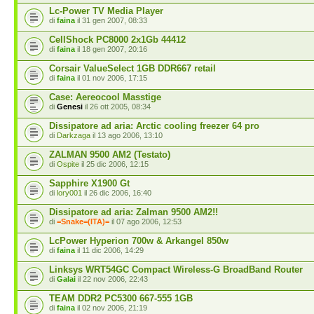
Lc-Power TV Media Player
di
faina
il 31 gen 2007, 08:33
CellShock PC8000 2x1Gb 44412
di
faina
il 18 gen 2007, 20:16
Corsair ValueSelect 1GB DDR667 retail
di
faina
il 01 nov 2006, 17:15
Case: Aereocool Masstige
di
Genesi
il 26 ott 2005, 08:34
Dissipatore ad aria: Arctic cooling freezer 64 pro
di
Darkzaga
il 13 ago 2006, 13:10
ZALMAN 9500 AM2 (Testato)
di
Ospite
il 25 dic 2006, 12:15
Sapphire X1900 Gt
di
lory001
il 26 dic 2006, 16:40
Dissipatore ad aria: Zalman 9500 AM2!!
di
=Snake=(ITA)=
il 07 ago 2006, 12:53
LcPower Hyperion 700w & Arkangel 850w
di
faina
il 11 dic 2006, 14:29
Linksys WRT54GC Compact Wireless-G BroadBand Router
di
Galai
il 22 nov 2006, 22:43
TEAM DDR2 PC5300 667-555 1GB
di
faina
il 02 nov 2006, 21:19