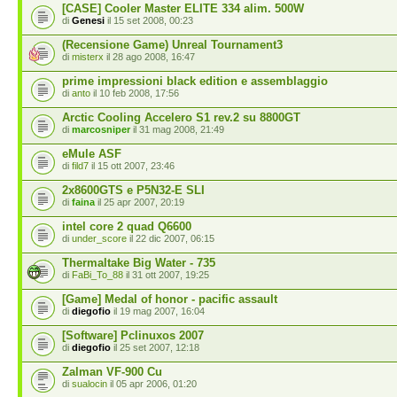
[CASE] Cooler Master ELITE 334 alim. 500W
di
Genesi
il 15 set 2008, 00:23
(Recensione Game) Unreal Tournament3
di
misterx
il 28 ago 2008, 16:47
prime impressioni black edition e assemblaggio
di
anto
il 10 feb 2008, 17:56
Arctic Cooling Accelero S1 rev.2 su 8800GT
di
marcosniper
il 31 mag 2008, 21:49
eMule ASF
di
fild7
il 15 ott 2007, 23:46
2x8600GTS e P5N32-E SLI
di
faina
il 25 apr 2007, 20:19
intel core 2 quad Q6600
di
under_score
il 22 dic 2007, 06:15
Thermaltake Big Water - 735
di
FaBi_To_88
il 31 ott 2007, 19:25
[Game] Medal of honor - pacific assault
di
diegofio
il 19 mag 2007, 16:04
[Software] Pclinuxos 2007
di
diegofio
il 25 set 2007, 12:18
Zalman VF-900 Cu
di
sualocin
il 05 apr 2006, 01:20