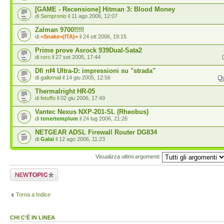
[GAME - Recensione] Hitman 3: Blood Money
di
Sempronio
il 11 ago 2006, 12:07
Zalman 9700!!!!!
di
=Snake=(ITA)=
il 24 ott 2006, 19:15
Prime prove Asrock 939Dual-Sata2
di
roro
il 27 set 2005, 17:44
Dfi nf4 Ultra-D: impressioni su "strada"
di
gallomail
il 14 giu 2005, 12:56
Thermalright HR-05
di
fetuffo
il 02 giu 2006, 17:49
Vantec Nexus NXP-201-SL (Rheobus)
di
tonertemplum
il 24 lug 2006, 21:26
NETGEAR ADSL Firewall Router DG834
di
Galai
il 12 ago 2006, 11:23
Visualizza ultimi argomenti:
Scrivi un nuovo
argomento
Torna a Indice
CHI C’È IN LINEA