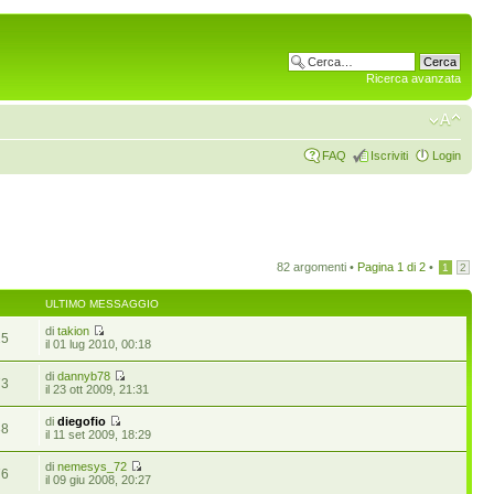
Ricerca avanzata
FAQ
Iscriviti
Login
82 argomenti •
Pagina
1
di
2
•
1
2
ULTIMO MESSAGGIO
di
takion
25
il 01 lug 2010, 00:18
di
dannyb78
73
il 23 ott 2009, 21:31
di
diegofio
38
il 11 set 2009, 18:29
di
nemesys_72
76
il 09 giu 2008, 20:27