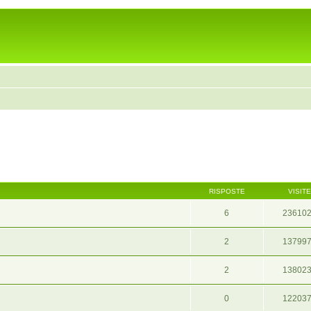
RISPOSTE
VISITE
6
23610
2
13799
2
13802
0
12203