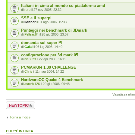
Italiani in cima al mondo su piattaforma amd
di
roro
il 27 nov 2005, 22:32
SSE e il superpi
di
lionner
il 01 ago 2006, 15:33
Punteggi nei benchmark di 3Dmark
di
Pelleas84
il 28 giu 2006, 23:57
domanda sul super PI
di
Galai
il 06 lug 2006, 14:40
configurazione per 3d mark 05
di
nic8623
il 22 apr 2006, 16:19
PCMARK04 1.30 CHALLENGE
di
Chris
il 11 mag 2004, 14:22
HardwareOC Quake 4 Benchmark
di
asterix126
il 20 giu 2006, 09:48
Visualizza ulti
Scrivi un nuovo
argomento
Torna a Indice
CHI C’È IN LINEA