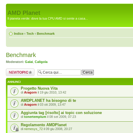
AMD Planet
Il pianeta verde: dove la tua CPU AMD si sente a casa...
Indice
‹
Tech
‹
Benchmark
Benchmark
Moderatori:
Galai
,
Caligola
Scrivi un nuovo
argomento
ANNUNCI
Progetto Nuova Vita
di
Aragorn
il 19 giu 2010, 13:42
AMDPLANET ha bisogno di te
di
Aragorn
il 03 ott 2009, 13:47
Aggiunta tag [risolto] ai topic con soluzione
di
tonertemplum
il 08 set 2009, 07:23
Regolamento AMDPlanet
di
nemesys_72
il 09 giu 2008, 20:27