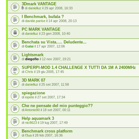
3Dmark VANTAGE
di
danielluz
il 29 apr 2008, 16:33
I Benchmark, bufala ?
di
davide.parise
il 14 apr 2008, 20:13
PC MARK VANTAGE
di
danielluz
il 23 gen 2008, 10:40
Benchata su Vista..... Deludente...
di
Galai
il 17 apr 2007, 12:06
Lightsmark
di
diegofio
il 12 nov 2007, 19:21
SUPERPI-MOD 1.4 CHALLENGE X TUTTI DA 1M A 2400MHz
di
Chris
il 19 giu 2005, 17:45
3D MARK 07
di
danielluz
il 25 set 2007, 11:58
spiegazione
di
iopete
il 27 set 2007, 17:34
Che ne pensate del mio punteggio??
di
Antonio90
il 18 set 2007, 00:11
Help aquamark 3
di
nic8623
il 19 lug 2007, 17:49
Benchmark cross platform
di
f3ua
il 28 feb 2007, 16:36