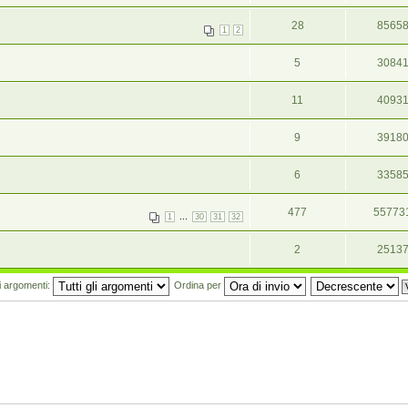
28
8565
1
2
5
3084
11
4093
9
3918
6
3358
477
55773
...
1
30
31
32
2
2513
mi argomenti:
Ordina per