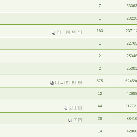
7
3336
1
2322
163
23711
...
1
9
10
11
1
2276
2
2534
2
2530
575
62459
...
1
37
38
39
12
4268
44
11772
1
2
3
28
8841
1
2
14
4280