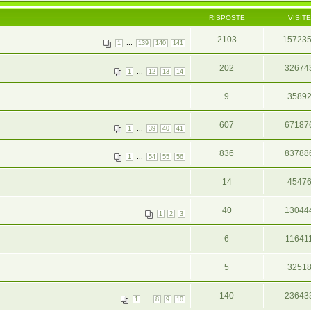
RISPOSTE
VISITE
2103
15723
...
1
139
140
141
202
32674
...
1
12
13
14
9
3589
607
67187
...
1
39
40
41
836
83788
...
1
54
55
56
14
4547
40
13044
1
2
3
6
11641
5
3251
140
23643
...
1
8
9
10