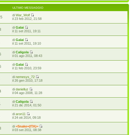
ULTIMO MESSAGGIO
di
War_Wolf
55
il 23 feb 2012, 21:58
di
Galai
3
il 11 set 2011, 19:11
di
Galai
2
il 11 set 2011, 19:10
di
Caligola
6
il 01 ago 2011, 08:43
di
Galai
6
il 11 feb 2010, 23:59
di
nemesys_72
6
il 26 gen 2010, 17:18
di
danielluz
4
il 04 ago 2008, 11:28
di
Caligola
1
il 21 dic 2014, 01:50
di
aron11
8
il 24 ott 2014, 09:18
di
=Snake=(ITA)=
3
il 03 set 2011, 08:38