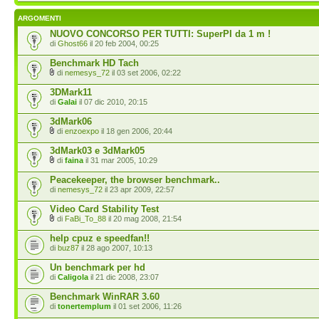
ARGOMENTI
NUOVO CONCORSO PER TUTTI: SuperPI da 1 m !
di
Ghost66
il 20 feb 2004, 00:25
Benchmark HD Tach
di
nemesys_72
il 03 set 2006, 02:22
3DMark11
di
Galai
il 07 dic 2010, 20:15
3dMark06
di
enzoexpo
il 18 gen 2006, 20:44
3dMark03 e 3dMark05
di
faina
il 31 mar 2005, 10:29
Peacekeeper, the browser benchmark..
di
nemesys_72
il 23 apr 2009, 22:57
Video Card Stability Test
di
FaBi_To_88
il 20 mag 2008, 21:54
help cpuz e speedfan!!
di
buz87
il 28 ago 2007, 10:13
Un benchmark per hd
di
Caligola
il 21 dic 2008, 23:07
Benchmark WinRAR 3.60
di
tonertemplum
il 01 set 2006, 11:26