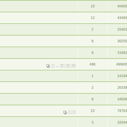
10
4040
12
4346
2
2540
8
3625
6
3166
496
49969
...
1
32
33
34
1
2419
2
2633
8
3450
23
7876
1
2
3
3204