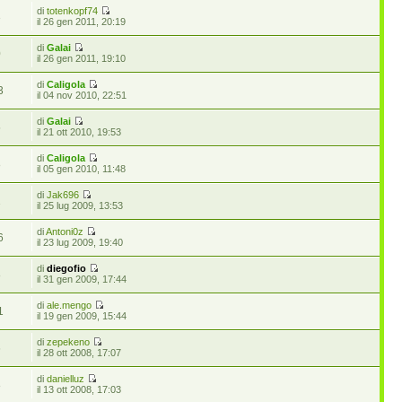
di
totenkopf74
3
il 26 gen 2011, 20:19
di
Galai
0
il 26 gen 2011, 19:10
di
Caligola
3
il 04 nov 2010, 22:51
di
Galai
5
il 21 ott 2010, 19:53
di
Caligola
8
il 05 gen 2010, 11:48
di
Jak696
1
il 25 lug 2009, 13:53
di
Antoni0z
6
il 23 lug 2009, 19:40
di
diegofio
8
il 31 gen 2009, 17:44
di
ale.mengo
1
il 19 gen 2009, 15:44
di
zepekeno
6
il 28 ott 2008, 17:07
di
danielluz
8
il 13 ott 2008, 17:03