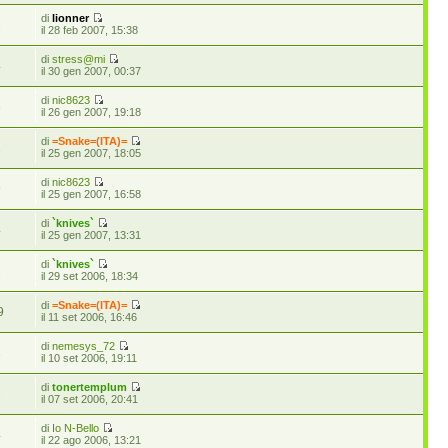
di
lionner
1
il 28 feb 2007, 15:38
di
stress@mi
4
il 30 gen 2007, 00:37
di
nic8623
8
il 26 gen 2007, 19:18
di
=Snake=(ITA)=
1
il 25 gen 2007, 18:05
di
nic8623
9
il 25 gen 2007, 16:58
di
`knives`
4
il 25 gen 2007, 13:31
di
`knives`
2
il 29 set 2006, 18:34
di
=Snake=(ITA)=
9
il 11 set 2006, 16:46
di
nemesys_72
3
il 10 set 2006, 19:11
di
tonertemplum
1
il 07 set 2006, 20:41
di
Io N-Bello
4
il 22 ago 2006, 13:21