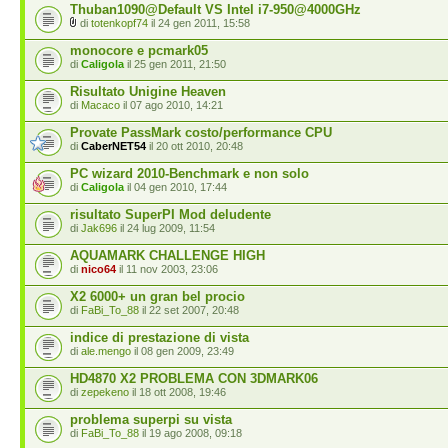
Thuban1090@Default VS Intel i7-950@4000GHz
di
totenkopf74
il 24 gen 2011, 15:58
monocore e pcmark05
di
Caligola
il 25 gen 2011, 21:50
Risultato Unigine Heaven
di
Macaco
il 07 ago 2010, 14:21
Provate PassMark costo/performance CPU
di
CaberNET54
il 20 ott 2010, 20:48
PC wizard 2010-Benchmark e non solo
di
Caligola
il 04 gen 2010, 17:44
risultato SuperPI Mod deludente
di
Jak696
il 24 lug 2009, 11:54
AQUAMARK CHALLENGE HIGH
di
nico64
il 11 nov 2003, 23:06
X2 6000+ un gran bel procio
di
FaBi_To_88
il 22 set 2007, 20:48
indice di prestazione di vista
di
ale.mengo
il 08 gen 2009, 23:49
HD4870 X2 PROBLEMA CON 3DMARK06
di
zepekeno
il 18 ott 2008, 19:46
problema superpi su vista
di
FaBi_To_88
il 19 ago 2008, 09:18