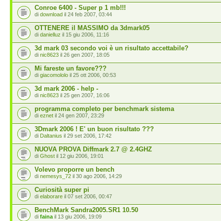
Conroe 6400 - Super p 1 mb!!!
di
download
il 24 feb 2007, 03:44
OTTENERE il MASSIMO da 3dmark05
di
danielluz
il 15 giu 2006, 11:16
3d mark 03 secondo voi è un risultato accettabile?
di
nic8623
il 26 gen 2007, 18:05
Mi fareste un favore???
di
giacomololo
il 25 ott 2006, 00:53
3d mark 2006 - help -
di
nic8623
il 25 gen 2007, 16:06
programma completo per benchmark sistema
di
eznet
il 24 gen 2007, 23:29
3Dmark 2006 ! E' un buon risultato ???
di
Daltanius
il 29 set 2006, 17:42
NUOVA PROVA Diffmark 2.7 @ 2.4GHZ
di
Ghost
il 12 giu 2006, 19:01
Volevo proporre un bench
di
nemesys_72
il 30 ago 2006, 14:29
Curiosità super pi
di
elaborare
il 07 set 2006, 00:47
BenchMark Sandra2005.SR1 10.50
di
faina
il 13 giu 2006, 19:09