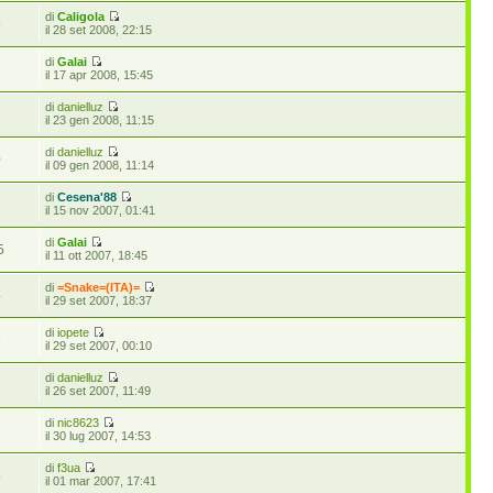
di
Caligola
5
il 28 set 2008, 22:15
di
Galai
5
il 17 apr 2008, 15:45
di
danielluz
1
il 23 gen 2008, 11:15
di
danielluz
0
il 09 gen 2008, 11:14
di
Cesena'88
2
il 15 nov 2007, 01:41
di
Galai
5
il 11 ott 2007, 18:45
di
=Snake=(ITA)=
4
il 29 set 2007, 18:37
di
iopete
8
il 29 set 2007, 00:10
di
danielluz
6
il 26 set 2007, 11:49
di
nic8623
3
il 30 lug 2007, 14:53
di
f3ua
4
il 01 mar 2007, 17:41