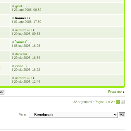
di
gianlu
8
il 21 ago 2006, 06:52
di
lionner
1
il 01 ago 2006, 17:30
di
asterix126
1
il 20 lug 2006, 09:33
di
`knives`
0
il 06 lug 2006, 16:28
di
danielluz
5
il 29 giu 2006, 16:34
di
ciaina
1
il 20 giu 2006, 16:22
di
asterix126
7
il 20 giu 2006, 12:44
Prossimo
82 argomenti •
Pagina
1
di
2
•
1
2
Vai a: