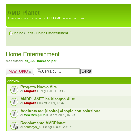
AMD Planet
Il pianeta verde: dove la tua CPU AMD si sente a casa...
Indice
‹
Tech
‹
Home Entertainment
Home Entertainment
Moderatori:
cb_123
,
marcosniper
Scrivi un nuovo
argomento
ANNUNCI
Progetto Nuova Vita
di
Aragorn
il 19 giu 2010, 13:42
AMDPLANET ha bisogno di te
di
Aragorn
il 03 ott 2009, 13:47
Aggiunta tag [risolto] ai topic con soluzione
di
tonertemplum
il 08 set 2009, 07:23
Regolamento AMDPlanet
di
nemesys_72
il 09 giu 2008, 20:27