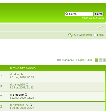
Ricerca avanzata
FAQ
Iscriviti
Login
104 argomenti •
Pagina
1
di
3
•
1
2
3
ULTIMO MESSAGGIO
di
takion
87
il 01 lug 2010, 00:18
di
dannyb78
63
il 23 ott 2009, 21:31
di
diegofio
22
il 11 set 2009, 18:29
di
nemesys_72
62
il 09 giu 2008, 20:27