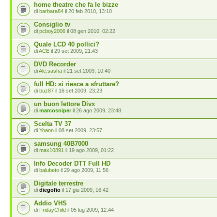
home theatre che fa le bizze
di
barbara84
il 20 feb 2010, 13:10
Consiglio tv
di
pcboy2006
il 08 gen 2010, 02:22
Quale LCD 40 pollici?
di
ACE
il 29 set 2009, 21:43
DVD Recorder
di
Ale.sasha
il 21 set 2009, 10:40
full HD: si riesce a sfruttare?
di
buz87
il 16 set 2009, 23:23
un buon lettore Divx
di
marcosniper
il 26 ago 2009, 23:48
Scelta TV 37
di
Yoann
il 08 set 2009, 23:57
samsung 40B7000
di
max10891
il 19 ago 2009, 01:22
Info Decoder DTT Full HD
di
balubeto
il 29 ago 2009, 11:56
Digitale terrestre
di
diegofio
il 17 giu 2009, 16:42
Addio VHS
di
FridayChild
il 05 lug 2009, 12:44