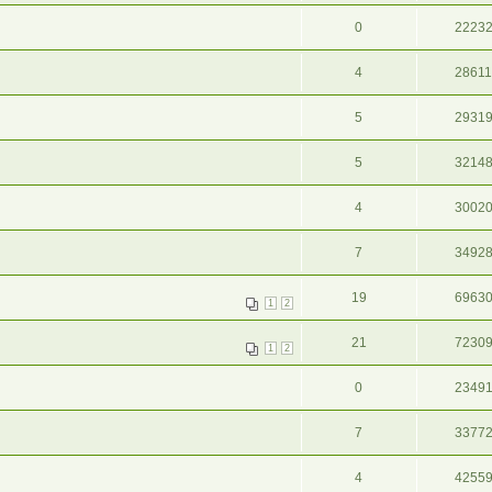
0
2223
4
2861
5
2931
5
3214
4
3002
7
3492
19
6963
1
2
21
7230
1
2
0
2349
7
3377
4
4255