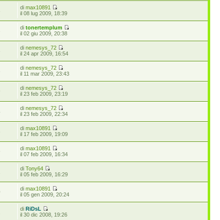
di
max10891
8
il 08 lug 2009, 18:39
di
tonertemplum
3
il 02 giu 2009, 20:38
di
nemesys_72
6
il 24 apr 2009, 16:54
di
nemesys_72
6
il 11 mar 2009, 23:43
di
nemesys_72
9
il 23 feb 2009, 23:19
di
nemesys_72
4
il 23 feb 2009, 22:34
di
max10891
6
il 17 feb 2009, 19:09
di
max10891
9
il 07 feb 2009, 16:34
di
Tony64
1
il 05 feb 2009, 16:29
di
max10891
0
il 05 gen 2009, 20:24
di
RiDsL
2
il 30 dic 2008, 19:26