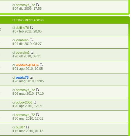
di
nemesys_72
7
il 04 dic 2006, 17:55
ULTIMO MESSAGGIO
di
delfino76
0
il 07 feb 2011, 20:05
di
jonahlinn
8
il 04 dic 2010, 08:27
di
oversim2
3
il 28 ott 2010, 09:31
di
=Snake=(ITA)=
4
il 01 ago 2010, 10:05
di
patrix78
2
il 28 mag 2010, 09:05
di
nemesys_72
4
il 06 mag 2010, 17:10
di
pcboy2006
1
il 20 apr 2010, 12:09
di
nemesys_72
4
il 30 mar 2010, 12:01
di
buz87
4
il 16 mar 2010, 01:12