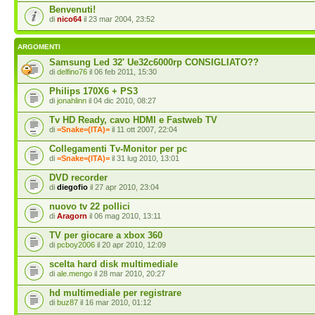
Benvenuti!
di
nico64
il 23 mar 2004, 23:52
ARGOMENTI
Samsung Led 32' Ue32c6000rp CONSIGLIATO??
di
delfino76
il 06 feb 2011, 15:30
Philips 170X6 + PS3
di
jonahlinn
il 04 dic 2010, 08:27
Tv HD Ready, cavo HDMI e Fastweb TV
di
=Snake=(ITA)=
il 11 ott 2007, 22:04
Collegamenti Tv-Monitor per pc
di
=Snake=(ITA)=
il 31 lug 2010, 13:01
DVD recorder
di
diegofio
il 27 apr 2010, 23:04
nuovo tv 22 pollici
di
Aragorn
il 06 mag 2010, 13:11
TV per giocare a xbox 360
di
pcboy2006
il 20 apr 2010, 12:09
scelta hard disk multimediale
di
ale.mengo
il 28 mar 2010, 20:27
hd multimediale per registrare
di
buz87
il 16 mar 2010, 01:12