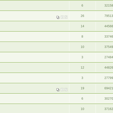
6
3215
26
7951
1
2
14
4456
8
3374
10
3754
3
2748
12
4482
3
2779
19
6942
1
2
6
3027
10
3716