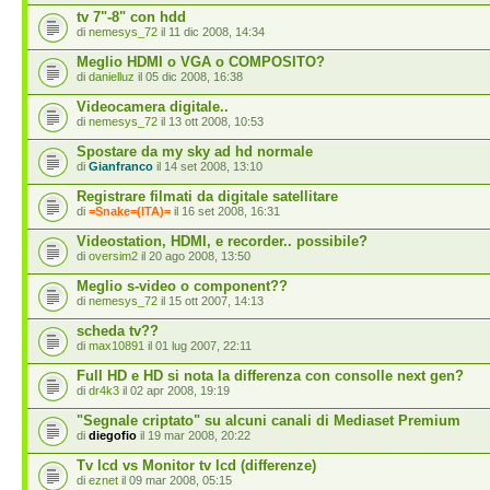
tv 7"-8" con hdd
di
nemesys_72
il 11 dic 2008, 14:34
Meglio HDMI o VGA o COMPOSITO?
di
danielluz
il 05 dic 2008, 16:38
Videocamera digitale..
di
nemesys_72
il 13 ott 2008, 10:53
Spostare da my sky ad hd normale
di
Gianfranco
il 14 set 2008, 13:10
Registrare filmati da digitale satellitare
di
=Snake=(ITA)=
il 16 set 2008, 16:31
Videostation, HDMI, e recorder.. possibile?
di
oversim2
il 20 ago 2008, 13:50
Meglio s-video o component??
di
nemesys_72
il 15 ott 2007, 14:13
scheda tv??
di
max10891
il 01 lug 2007, 22:11
Full HD e HD si nota la differenza con consolle next gen?
di
dr4k3
il 02 apr 2008, 19:19
"Segnale criptato" su alcuni canali di Mediaset Premium
di
diegofio
il 19 mar 2008, 20:22
Tv lcd vs Monitor tv lcd (differenze)
di
eznet
il 09 mar 2008, 05:15