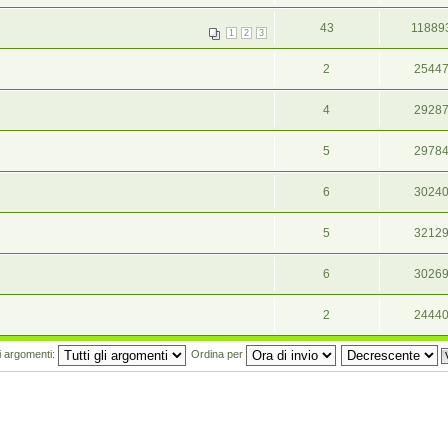
43
11889
1
2
3
2
2544
4
2928
5
2978
6
3024
5
3212
6
3026
2
2444
mi argomenti:
Ordina per