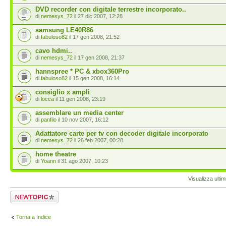
DVD recorder con digitale terrestre incorporato..
di
nemesys_72
il 27 dic 2007, 12:28
samsung LE40R86
di
fabuloso82
il 17 gen 2008, 21:52
cavo hdmi..
di
nemesys_72
il 17 gen 2008, 21:37
hannspree * PC & xbox360Pro
di
fabuloso82
il 15 gen 2008, 16:14
consiglio x ampli
di
locca
il 11 gen 2008, 23:19
assemblare un media center
di
panfilo
il 10 nov 2007, 16:12
Adattatore carte per tv con decoder digitale incorporato
di
nemesys_72
il 26 feb 2007, 00:28
home theatre
di
Yoann
il 31 ago 2007, 10:23
Visualizza ulti
Scrivi un nuovo
argomento
Torna a Indice