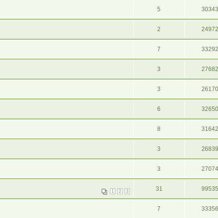
5
3034
2
2497
7
3329
3
2768
3
2617
6
3265
8
3164
3
2683
3
2707
31
9953
1
2
3
7
3335