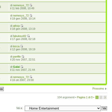
di
nemesys_72
3
il 11 feb 2008, 10:49
di
nemesys_72
7
il 19 gen 2008, 10:14
di
athxp
7
il 18 gen 2008, 13:19
di
fabuloso82
4
il 17 gen 2008, 02:18
di
locca
0
il 12 gen 2008, 19:19
di
panfilo
9
il 20 nov 2007, 22:51
di
Galai
9
il 11 nov 2007, 21:44
di
nemesys_72
0
il 16 ott 2007, 23:00
Prossimo
104 argomenti •
Pagina
1
di
3
•
1
2
3
Vai a: