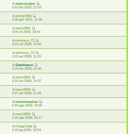
di
marcosniper
3
il 22 feb 2010, 21:53
di
pcboy2006
2
il 08 gen 2010, 12:36
di
max10891
2
il 05 ott 2009, 18:53
di
nemesys_72
2
il 23 set 2009, 23:00
di
nemesys_72
0
il 19 set 2009, 11:29
di
Gianfranco
0
il 14 set 2009, 22:48
di
max10891
2
il 10 set 2009, 14:37
di
max10891
9
il 07 set 2009, 11:49
di
tonertemplum
4
il 30 ago 2009, 10:05
di
max10891
5
il 20 ago 2009, 00:17
di
FridayChild
6
il 18 lug 2009, 18:54