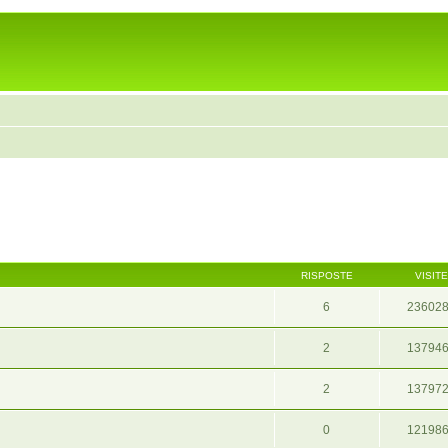
RISPOSTE
VISITE
6
23602
2
13794
2
13797
0
12198