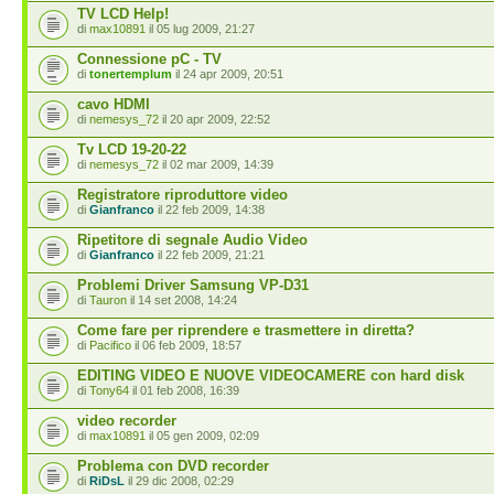
TV LCD Help!
di
max10891
il 05 lug 2009, 21:27
Connessione pC - TV
di
tonertemplum
il 24 apr 2009, 20:51
cavo HDMI
di
nemesys_72
il 20 apr 2009, 22:52
Tv LCD 19-20-22
di
nemesys_72
il 02 mar 2009, 14:39
Registratore riproduttore video
di
Gianfranco
il 22 feb 2009, 14:38
Ripetitore di segnale Audio Video
di
Gianfranco
il 22 feb 2009, 21:21
Problemi Driver Samsung VP-D31
di
Tauron
il 14 set 2008, 14:24
Come fare per riprendere e trasmettere in diretta?
di
Pacifico
il 06 feb 2009, 18:57
EDITING VIDEO E NUOVE VIDEOCAMERE con hard disk
di
Tony64
il 01 feb 2008, 16:39
video recorder
di
max10891
il 05 gen 2009, 02:09
Problema con DVD recorder
di
RiDsL
il 29 dic 2008, 02:29