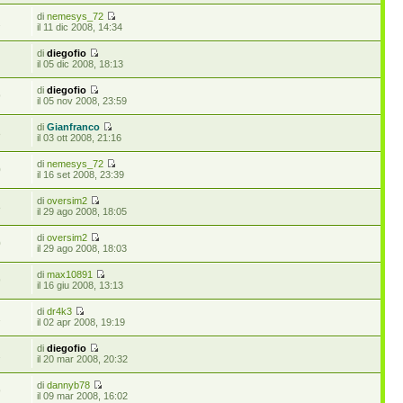
di
nemesys_72
2
il 11 dic 2008, 14:34
di
diegofio
1
il 05 dic 2008, 18:13
di
diegofio
9
il 05 nov 2008, 23:59
di
Gianfranco
8
il 03 ott 2008, 21:16
di
nemesys_72
0
il 16 set 2008, 23:39
di
oversim2
8
il 29 ago 2008, 18:05
di
oversim2
0
il 29 ago 2008, 18:03
di
max10891
9
il 16 giu 2008, 13:13
di
dr4k3
1
il 02 apr 2008, 19:19
di
diegofio
2
il 20 mar 2008, 20:32
di
dannyb78
9
il 09 mar 2008, 16:02