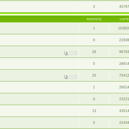
3
4578
RISPOSTE
VISITE
1
10382
0
2293
28
9978
1
2
5
2881
20
7541
1
2
1
2601
0
2322
13
4351
0
2243