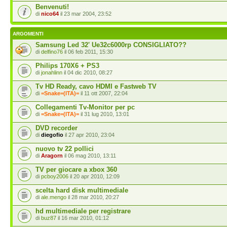
Benvenuti!
di
nico64
il 23 mar 2004, 23:52
ARGOMENTI
Samsung Led 32' Ue32c6000rp CONSIGLIATO??
di
delfino76
il 06 feb 2011, 15:30
Philips 170X6 + PS3
di
jonahlinn
il 04 dic 2010, 08:27
Tv HD Ready, cavo HDMI e Fastweb TV
di
=Snake=(ITA)=
il 11 ott 2007, 22:04
Collegamenti Tv-Monitor per pc
di
=Snake=(ITA)=
il 31 lug 2010, 13:01
DVD recorder
di
diegofio
il 27 apr 2010, 23:04
nuovo tv 22 pollici
di
Aragorn
il 06 mag 2010, 13:11
TV per giocare a xbox 360
di
pcboy2006
il 20 apr 2010, 12:09
scelta hard disk multimediale
di
ale.mengo
il 28 mar 2010, 20:27
hd multimediale per registrare
di
buz87
il 16 mar 2010, 01:12