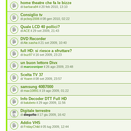
home theatre che fa le bizze
di
barbara84
il 20 feb 2010, 13:10
Consiglio tv
di
pcboy2006
il 08 gen 2010, 02:22
Quale LCD 40 pollici?
di
ACE
il 29 set 2009, 21:43
DVD Recorder
di
Ale.sasha
il 21 set 2009, 10:40
full HD: si riesce a sfruttare?
di
buz87
il 16 set 2009, 23:23
un buon lettore Divx
di
marcosniper
il 26 ago 2009, 23:48
Scelta TV 37
di
Yoann
il 08 set 2009, 23:57
samsung 40B7000
di
max10891
il 19 ago 2009, 01:22
Info Decoder DTT Full HD
di
balubeto
il 29 ago 2009, 11:56
Digitale terrestre
di
diegofio
il 17 giu 2009, 16:42
Addio VHS
di
FridayChild
il 05 lug 2009, 12:44