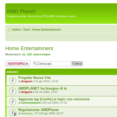
AMD Planet
Il pianeta verde: dove la tua CPU AMD si sente a casa...
Indice
‹
Tech
‹
Home Entertainment
Home Entertainment
Moderatori:
cb_123
,
marcosniper
Scrivi un nuovo
argomento
ANNUNCI
Progetto Nuova Vita
di
Aragorn
il 19 giu 2010, 13:42
AMDPLANET ha bisogno di te
di
Aragorn
il 03 ott 2009, 13:47
Aggiunta tag [risolto] ai topic con soluzione
di
tonertemplum
il 08 set 2009, 07:23
Regolamento AMDPlanet
di
nemesys_72
il 09 giu 2008, 20:27