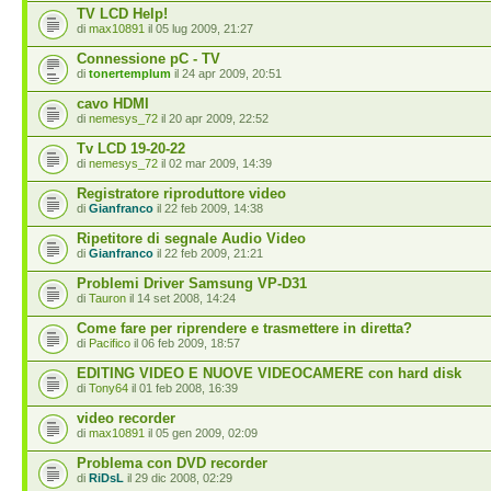
TV LCD Help!
di
max10891
il 05 lug 2009, 21:27
Connessione pC - TV
di
tonertemplum
il 24 apr 2009, 20:51
cavo HDMI
di
nemesys_72
il 20 apr 2009, 22:52
Tv LCD 19-20-22
di
nemesys_72
il 02 mar 2009, 14:39
Registratore riproduttore video
di
Gianfranco
il 22 feb 2009, 14:38
Ripetitore di segnale Audio Video
di
Gianfranco
il 22 feb 2009, 21:21
Problemi Driver Samsung VP-D31
di
Tauron
il 14 set 2008, 14:24
Come fare per riprendere e trasmettere in diretta?
di
Pacifico
il 06 feb 2009, 18:57
EDITING VIDEO E NUOVE VIDEOCAMERE con hard disk
di
Tony64
il 01 feb 2008, 16:39
video recorder
di
max10891
il 05 gen 2009, 02:09
Problema con DVD recorder
di
RiDsL
il 29 dic 2008, 02:29