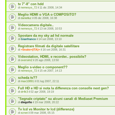
tv 7"-8" con hdd
di
nemesys_72
il 11 dic 2008, 14:34
Meglio HDMI o VGA o COMPOSITO?
di
danielluz
il 05 dic 2008, 16:38
Videocamera digitale..
di
nemesys_72
il 13 ott 2008, 10:53
Spostare da my sky ad hd normale
di
Gianfranco
il 14 set 2008, 13:10
Registrare filmati da digitale satellitare
di
=Snake=(ITA)=
il 16 set 2008, 16:31
Videostation, HDMI, e recorder.. possibile?
di
oversim2
il 20 ago 2008, 13:50
Meglio s-video o component??
di
nemesys_72
il 15 ott 2007, 14:13
scheda tv??
di
max10891
il 01 lug 2007, 22:11
Full HD e HD si nota la differenza con consolle next gen?
di
dr4k3
il 02 apr 2008, 19:19
"Segnale criptato" su alcuni canali di Mediaset Premium
di
diegofio
il 19 mar 2008, 20:22
Tv lcd vs Monitor tv lcd (differenze)
di
eznet
il 09 mar 2008, 05:15