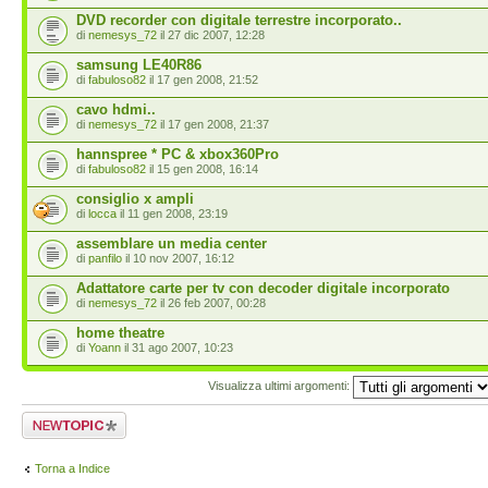
DVD recorder con digitale terrestre incorporato..
di
nemesys_72
il 27 dic 2007, 12:28
samsung LE40R86
di
fabuloso82
il 17 gen 2008, 21:52
cavo hdmi..
di
nemesys_72
il 17 gen 2008, 21:37
hannspree * PC & xbox360Pro
di
fabuloso82
il 15 gen 2008, 16:14
consiglio x ampli
di
locca
il 11 gen 2008, 23:19
assemblare un media center
di
panfilo
il 10 nov 2007, 16:12
Adattatore carte per tv con decoder digitale incorporato
di
nemesys_72
il 26 feb 2007, 00:28
home theatre
di
Yoann
il 31 ago 2007, 10:23
Visualizza ultimi argomenti:
Scrivi un nuovo
argomento
Torna a Indice