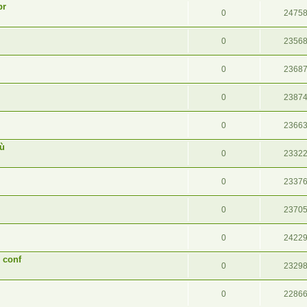
pr
0
2475
0
2356
0
2368
0
2387
0
2366
iù
0
2332
0
2337
0
2370
0
2422
 conf
0
2329
0
2286