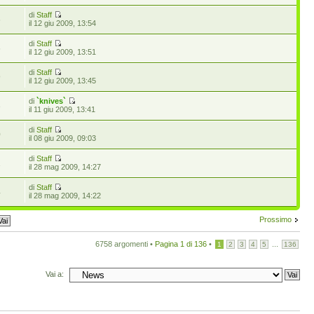
di
Staff
6
il 12 giu 2009, 13:54
di
Staff
6
il 12 giu 2009, 13:51
di
Staff
9
il 12 giu 2009, 13:45
di
`knives`
3
il 11 giu 2009, 13:41
di
Staff
0
il 08 giu 2009, 09:03
di
Staff
1
il 28 mag 2009, 14:27
di
Staff
4
il 28 mag 2009, 14:22
Prossimo
6758 argomenti •
Pagina
1
di
136
•
...
1
2
3
4
5
136
Vai a: