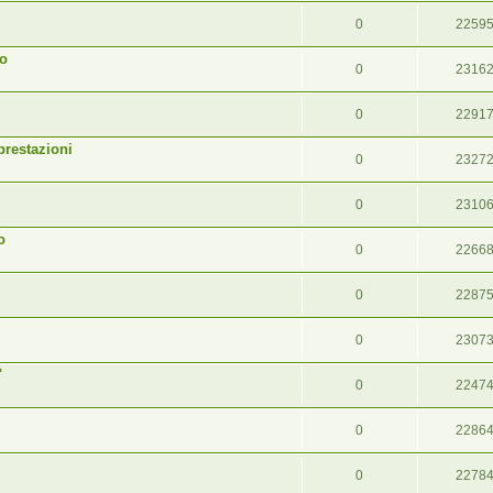
0
2259
so
0
2316
0
2291
estazioni
0
2327
0
2310
o
0
2266
0
2287
0
2307
"
0
2247
0
2286
0
2278