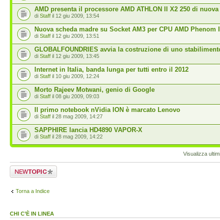
AMD presenta il processore AMD ATHLON II X2 250 di nuova
di
Staff
il 12 giu 2009, 13:54
Nuova scheda madre su Socket AM3 per CPU AMD Phenom I
di
Staff
il 12 giu 2009, 13:51
GLOBALFOUNDRIES avvia la costruzione di uno stabiliment
di
Staff
il 12 giu 2009, 13:45
Internet in Italia, banda lunga per tutti entro il 2012
di
Staff
il 10 giu 2009, 12:24
Morto Rajeev Motwani, genio di Google
di
Staff
il 08 giu 2009, 09:03
Il primo notebook nVidia ION è marcato Lenovo
di
Staff
il 28 mag 2009, 14:27
SAPPHIRE lancia HD4890 VAPOR-X
di
Staff
il 28 mag 2009, 14:22
Visualizza ulti
Scrivi un nuovo
argomento
Torna a Indice
CHI C’È IN LINEA