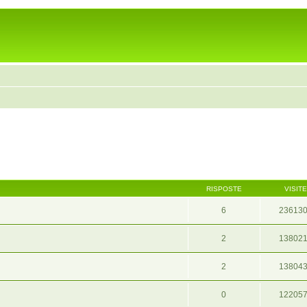
RISPOSTE
VISITE
6
23613
2
13802
2
13804
0
12205