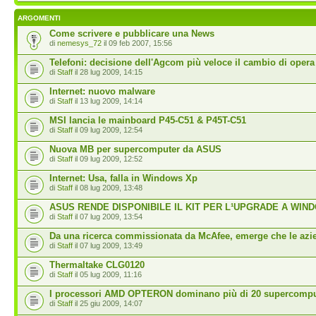
ARGOMENTI
Come scrivere e pubblicare una News
di
nemesys_72
il 09 feb 2007, 15:56
Telefoni: decisione dell'Agcom più veloce il cambio di opera
di
Staff
il 28 lug 2009, 14:15
Internet: nuovo malware
di
Staff
il 13 lug 2009, 14:14
MSI lancia le mainboard P45-C51 & P45T-C51
di
Staff
il 09 lug 2009, 12:54
Nuova MB per supercomputer da ASUS
di
Staff
il 09 lug 2009, 12:52
Internet: Usa, falla in Windows Xp
di
Staff
il 08 lug 2009, 13:48
ASUS RENDE DISPONIBILE IL KIT PER L¹UPGRADE A WIN
di
Staff
il 07 lug 2009, 13:54
Da una ricerca commissionata da McAfee, emerge che le azi
di
Staff
il 07 lug 2009, 13:49
Thermaltake CLG0120
di
Staff
il 05 lug 2009, 11:16
I processori AMD OPTERON dominano più di 20 supercompu
di
Staff
il 25 giu 2009, 14:07