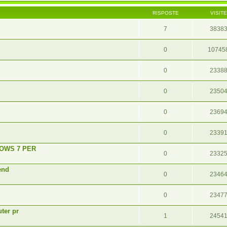
RISPOSTE
VISITE
7
3838
0
10745
0
2338
0
2350
0
2369
0
2339
DOWS 7 PER
0
2332
end
0
2346
0
2347
ter pr
1
2454