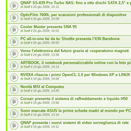
QNAP SS-839 Pro Turbo NAS: fino a otto dischi SATA 2,5" e 
di
Staff
il 26 giu 2009, 10:12
OpticFilm 7600i, per scansioni professionali di diapositive
di
Staff
il 26 giu 2009, 10:08
Cooler Master presenta SNA 95
di
Staff
il 26 giu 2009, 10:02
PC all-in-one fai da te: Shuttle presenta l'X50 Barebone
di
Staff
il 26 giu 2009, 09:50
Verso l'elettronica del futuro grazie al «superatomo magneti
di
Staff
il 24 giu 2009, 13:38
ARTBOOK, il notebook personalizzabile online con la foto p
di
Staff
il 19 giu 2009, 14:14
NVIDIA rilascia i primi OpenCL 1.0 per Windows XP e LINUX
di
Staff
il 19 giu 2009, 14:08
Novità MSI al Computex
di
Staff
il 19 giu 2009, 14:05
Corsair presenta il sistema di raffreddamento a liquido H50
di
Staff
il 19 giu 2009, 13:58
Sono marcate ASUS le prime schede madri al mondo per PC
di
Staff
il 19 giu 2009, 13:10
QNAP presenta i nuovi sistemi di video sorveglianza di rete
di
Staff
il 18 giu 2009, 14:11