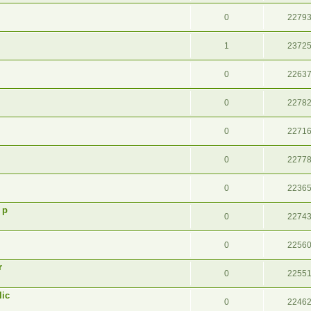
0
2279
1
2372
0
2263
0
2278
0
2271
0
2277
0
2236
 p
0
2274
0
2256
r
0
2255
lic
0
2246