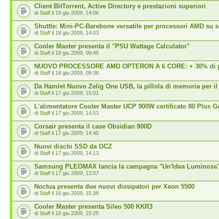
Client BitTorrent, Active Directory e prestazioni superiori
di
Staff
il 18 giu 2009, 14:06
Shuttle: Mini-PC-Barebone versatile per processori AMD su 
di
Staff
il 18 giu 2009, 14:03
Cooler Master presenta il "PSU Wattage Calculator"
di
Staff
il 18 giu 2009, 09:45
NUOVO PROCESSORE AMD OPTERON A 6 CORE: + 30% di pr
di
Staff
il 18 giu 2009, 09:38
Da Hamlet Nuovo Zelig One USB, la pillola di memoria per il
di
Staff
il 17 giu 2009, 15:01
L'alimentatore Cooler Master UCP 900W certificato 80 Plus G
di
Staff
il 17 giu 2009, 14:53
Corsair presenta il case Obsidian 800D
di
Staff
il 17 giu 2009, 14:45
Nuovi dischi SSD da OCZ
di
Staff
il 17 giu 2009, 14:13
Samsung PLEOMAX lancia la campagna "Un'Idea Luminosa
di
Staff
il 17 giu 2009, 13:57
Noctua presenta due nuovi dissipatori per Xeon 5500
di
Staff
il 16 giu 2009, 15:38
Cooler Master presenta Sileo 500 KKR3
di
Staff
il 16 giu 2009, 15:25