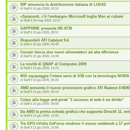
IDP annuncia la distribuzione italiana di LUXA2
di
Staff
il 16 giu 2009, 15:16
«Spiacenti, c'è l'embargo» Microsoft toglie Msn ai cubani
di
Staff
il 28 mag 2009, 10:27
SAPPHIRE presenta HD 4730
di
Staff
il 16 giu 2009, 09:57
Disponibili ATI Catalyst 9.6
di
Staff
il 16 giu 2009, 09:48
Corsair lancia due nuovi alimentatori ad alta efficienza
di
Staff
il 15 giu 2009, 14:49
Le novità di QNAP al Computex 2009
di
Staff
il 15 giu 2009, 14:23
MSI equipaggia l'intera serie di X58 con la tecnologia NVIDA
di
Staff
il 15 giu 2009, 09:20
AMD presenta il nuovo processore grafico ATI Radeon E4690
di
Staff
il 15 giu 2009, 09:14
Colpo alla legge anti-pirati "L'accesso al web è un diritto"
di
Staff
il 15 giu 2009, 09:08
Da AMD la prima scheda grafica che supporta DirectX 11, ent
di
Staff
il 12 giu 2009, 14:00
Tre GPU nVidia GeForce rendono il nuovo notebook a 17 pol
di
Staff
il 12 giu 2009, 13:58