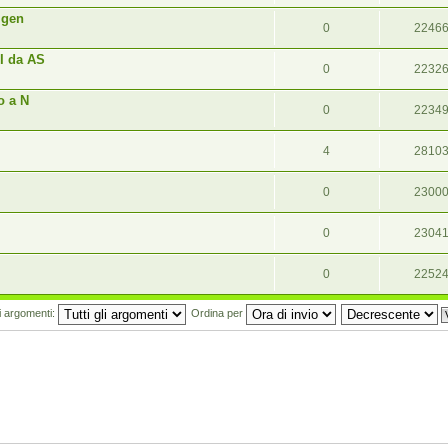
 gen
0
2246
I da AS
0
2232
o a N
0
2234
4
2810
0
2300
0
2304
0
2252
mi argomenti:
Ordina per