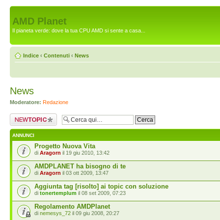
AMD Planet
Il pianeta verde: dove la tua CPU AMD si sente a casa...
Indice
‹
Contenuti
‹
News
News
Moderatore:
Redazione
Scrivi un nuovo
argomento
ANNUNCI
Progetto Nuova Vita
di
Aragorn
il 19 giu 2010, 13:42
AMDPLANET ha bisogno di te
di
Aragorn
il 03 ott 2009, 13:47
Aggiunta tag [risolto] ai topic con soluzione
di
tonertemplum
il 08 set 2009, 07:23
Regolamento AMDPlanet
di
nemesys_72
il 09 giu 2008, 20:27