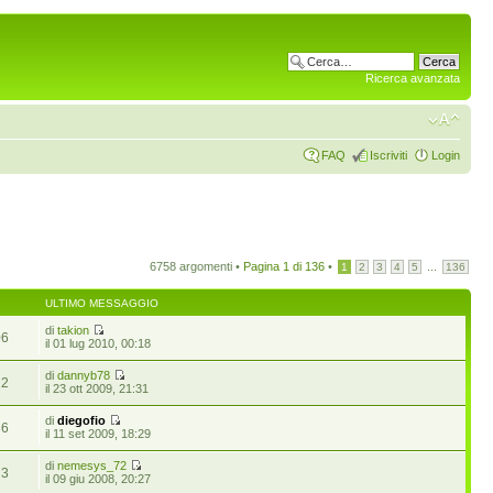
Ricerca avanzata
FAQ
Iscriviti
Login
6758 argomenti •
Pagina
1
di
136
•
...
1
2
3
4
5
136
ULTIMO MESSAGGIO
di
takion
06
il 01 lug 2010, 00:18
di
dannyb78
12
il 23 ott 2009, 21:31
di
diegofio
36
il 11 set 2009, 18:29
di
nemesys_72
73
il 09 giu 2008, 20:27