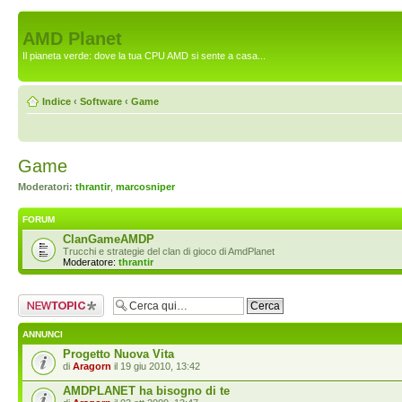
AMD Planet
Il pianeta verde: dove la tua CPU AMD si sente a casa...
Indice
‹
Software
‹
Game
Game
Moderatori:
thrantir
,
marcosniper
FORUM
ClanGameAMDP
Trucchi e strategie del clan di gioco di AmdPlanet
Moderatore:
thrantir
Scrivi un nuovo
argomento
ANNUNCI
Progetto Nuova Vita
di
Aragorn
il 19 giu 2010, 13:42
AMDPLANET ha bisogno di te