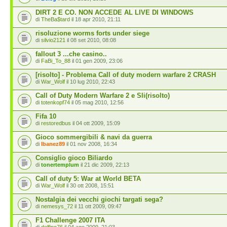
DIRT 2 E CO. NON ACCEDE AL LIVE DI WINDOWS
di
TheBa$tard
il 18 apr 2010, 21:11
risoluzione worms forts under siege
di
silvio2121
il 08 set 2010, 08:08
fallout 3 ...che casino..
di
FaBi_To_88
il 01 gen 2009, 23:06
[risolto] - Problema Call of duty modern warfare 2 CRASH
di
War_Wolf
il 10 lug 2010, 22:43
Call of Duty Modern Warfare 2 e Sli(risolto)
di
totenkopf74
il 05 mag 2010, 12:56
Fifa 10
di
restoredbus
il 04 ott 2009, 15:09
Gioco sommergibili & navi da guerra
di
Ibanez89
il 01 nov 2008, 16:34
Consiglio gioco Biliardo
di
tonertemplum
il 21 dic 2009, 22:13
Call of duty 5: War at World BETA
di
War_Wolf
il 30 ott 2008, 15:51
Nostalgia dei vecchi giochi targati sega?
di
nemesys_72
il 11 ott 2009, 09:47
F1 Challenge 2007 ITA