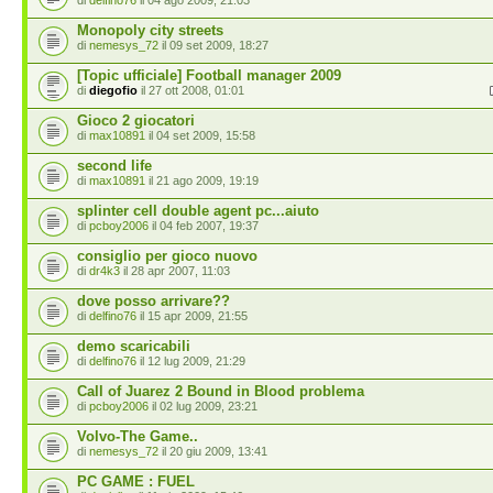
di
delfino76
il 04 ago 2009, 21:03
Monopoly city streets
di
nemesys_72
il 09 set 2009, 18:27
[Topic ufficiale] Football manager 2009
di
diegofio
il 27 ott 2008, 01:01
Gioco 2 giocatori
di
max10891
il 04 set 2009, 15:58
second life
di
max10891
il 21 ago 2009, 19:19
splinter cell double agent pc...aiuto
di
pcboy2006
il 04 feb 2007, 19:37
consiglio per gioco nuovo
di
dr4k3
il 28 apr 2007, 11:03
dove posso arrivare??
di
delfino76
il 15 apr 2009, 21:55
demo scaricabili
di
delfino76
il 12 lug 2009, 21:29
Call of Juarez 2 Bound in Blood problema
di
pcboy2006
il 02 lug 2009, 23:21
Volvo-The Game..
di
nemesys_72
il 20 giu 2009, 13:41
PC GAME : FUEL