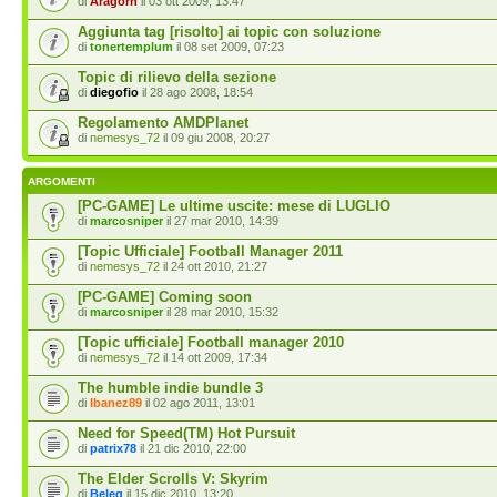
di
Aragorn
il 03 ott 2009, 13:47
Aggiunta tag [risolto] ai topic con soluzione
di
tonertemplum
il 08 set 2009, 07:23
Topic di rilievo della sezione
di
diegofio
il 28 ago 2008, 18:54
Regolamento AMDPlanet
di
nemesys_72
il 09 giu 2008, 20:27
ARGOMENTI
[PC-GAME] Le ultime uscite: mese di LUGLIO
di
marcosniper
il 27 mar 2010, 14:39
[Topic Ufficiale] Football Manager 2011
di
nemesys_72
il 24 ott 2010, 21:27
[PC-GAME] Coming soon
di
marcosniper
il 28 mar 2010, 15:32
[Topic ufficiale] Football manager 2010
di
nemesys_72
il 14 ott 2009, 17:34
The humble indie bundle 3
di
Ibanez89
il 02 ago 2011, 13:01
Need for Speed(TM) Hot Pursuit
di
patrix78
il 21 dic 2010, 22:00
The Elder Scrolls V: Skyrim
di
Beleg
il 15 dic 2010, 13:20