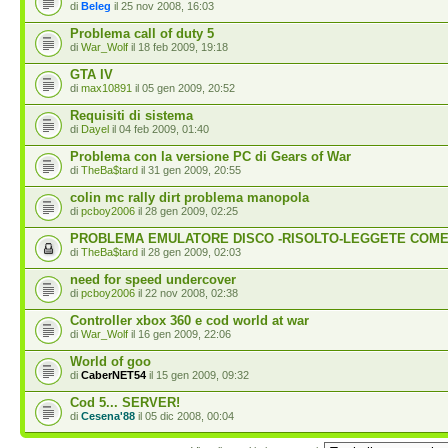
di
Beleg
il 25 nov 2008, 16:03
Problema call of duty 5
di
War_Wolf
il 18 feb 2009, 19:18
GTA IV
di
max10891
il 05 gen 2009, 20:52
Requisiti di sistema
di
Dayel
il 04 feb 2009, 01:40
Problema con la versione PC di Gears of War
di
TheBa$tard
il 31 gen 2009, 20:55
colin mc rally dirt problema manopola
di
pcboy2006
il 28 gen 2009, 02:25
PROBLEMA EMULATORE DISCO -RISOLTO-LEGGETE COME 
di
TheBa$tard
il 28 gen 2009, 02:03
need for speed undercover
di
pcboy2006
il 22 nov 2008, 02:38
Controller xbox 360 e cod world at war
di
War_Wolf
il 16 gen 2009, 22:06
World of goo
di
CaberNET54
il 15 gen 2009, 09:32
Cod 5... SERVER!
di
Cesena'88
il 05 dic 2008, 00:04