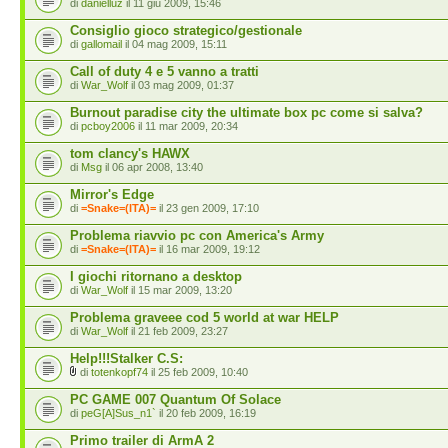
di
danielluz
il 11 giu 2009, 15:46
Consiglio gioco strategico/gestionale
di
gallomail
il 04 mag 2009, 15:11
Call of duty 4 e 5 vanno a tratti
di
War_Wolf
il 03 mag 2009, 01:37
Burnout paradise city the ultimate box pc come si salva?
di
pcboy2006
il 11 mar 2009, 20:34
tom clancy's HAWX
di
Msg
il 06 apr 2008, 13:40
Mirror's Edge
di
=Snake=(ITA)=
il 23 gen 2009, 17:10
Problema riavvio pc con America's Army
di
=Snake=(ITA)=
il 16 mar 2009, 19:12
I giochi ritornano a desktop
di
War_Wolf
il 15 mar 2009, 13:20
Problema graveee cod 5 world at war HELP
di
War_Wolf
il 21 feb 2009, 23:27
Help!!!Stalker C.S:
di
totenkopf74
il 25 feb 2009, 10:40
PC GAME 007 Quantum Of Solace
di
peG[A]Sus_n1`
il 20 feb 2009, 16:19
Primo trailer di ArmA 2