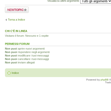
Visualizza ultimi argomenti:
Scrivi un nuovo
argomento
Torna a Indice
CHI C’È IN LINEA
Visitano il forum: Nessuno e 1 ospite
PERMESSI FORUM
Non puoi
aprire nuovi argomenti
Non puoi
rispondere negli argomenti
Non puoi
modificare i tuoi messaggi
Non puoi
cancellare i tuoi messaggi
Non puoi
inviare allegati
Indice
Powered by
phpBB
©
Trad