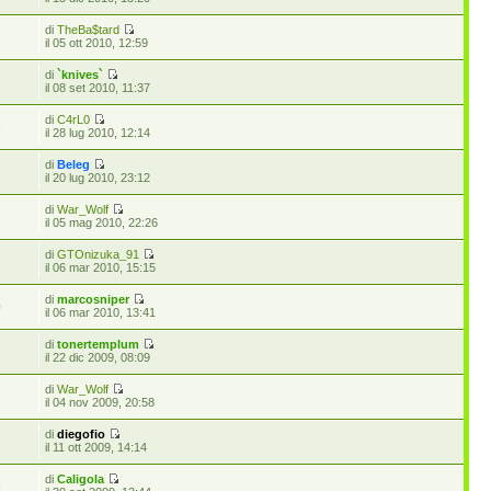
di
TheBa$tard
7
il 05 ott 2010, 12:59
di
`knives`
7
il 08 set 2010, 11:37
di
C4rL0
6
il 28 lug 2010, 12:14
di
Beleg
3
il 20 lug 2010, 23:12
di
War_Wolf
2
il 05 mag 2010, 22:26
di
GTOnizuka_91
7
il 06 mar 2010, 15:15
di
marcosniper
0
il 06 mar 2010, 13:41
di
tonertemplum
3
il 22 dic 2009, 08:09
di
War_Wolf
1
il 04 nov 2009, 20:58
di
diegofio
6
il 11 ott 2009, 14:14
di
Caligola
5