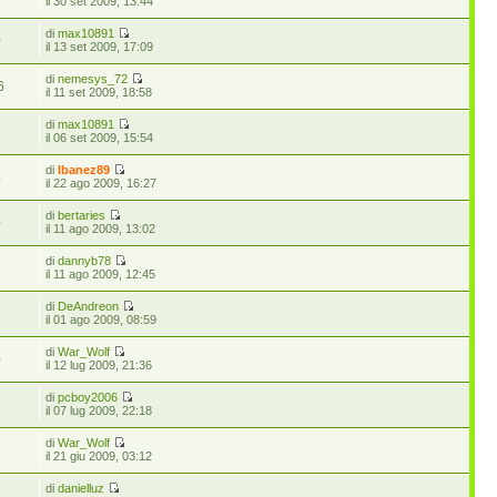
il 30 set 2009, 13:44
di
max10891
0
il 13 set 2009, 17:09
di
nemesys_72
6
il 11 set 2009, 18:58
di
max10891
2
il 06 set 2009, 15:54
di
Ibanez89
4
il 22 ago 2009, 16:27
di
bertaries
0
il 11 ago 2009, 13:02
di
dannyb78
8
il 11 ago 2009, 12:45
di
DeAndreon
2
il 01 ago 2009, 08:59
di
War_Wolf
0
il 12 lug 2009, 21:36
di
pcboy2006
2
il 07 lug 2009, 22:18
di
War_Wolf
5
il 21 giu 2009, 03:12
di
danielluz
7