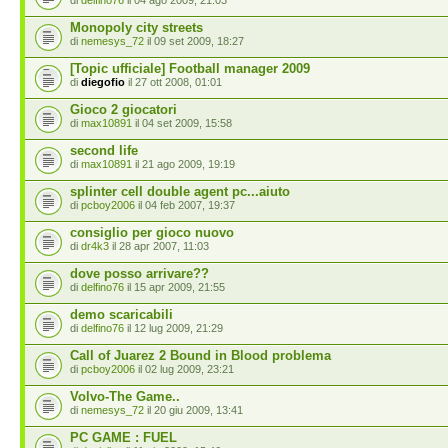
di
delfino76
il 04 ago 2009, 21:03
Monopoly city streets
di
nemesys_72
il 09 set 2009, 18:27
[Topic ufficiale] Football manager 2009
di
diegofio
il 27 ott 2008, 01:01
Gioco 2 giocatori
di
max10891
il 04 set 2009, 15:58
second life
di
max10891
il 21 ago 2009, 19:19
splinter cell double agent pc...aiuto
di
pcboy2006
il 04 feb 2007, 19:37
consiglio per gioco nuovo
di
dr4k3
il 28 apr 2007, 11:03
dove posso arrivare??
di
delfino76
il 15 apr 2009, 21:55
demo scaricabili
di
delfino76
il 12 lug 2009, 21:29
Call of Juarez 2 Bound in Blood problema
di
pcboy2006
il 02 lug 2009, 23:21
Volvo-The Game..
di
nemesys_72
il 20 giu 2009, 13:41
PC GAME : FUEL