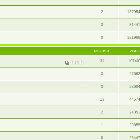
2
13795
3
3144
0
12196
RISPOSTE
VISITE
31
10740
1
2
3
3
2766
3
2860
13
4457
2
2435
1
2385
0
2344