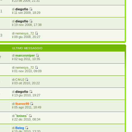
il 23 ott 2009, 21:31
di
diegofio
41
il 11 set 2009, 18:29
di
diegofio
1
il 19 nov 2008, 17:38
di
nemesys_72
93
il 09 giu 2008, 20:27
ULTIMO MESSAGGIO
di
marcosniper
7
il 02 lug 2011, 10:35
di
nemesys_72
2
il 01 nov 2010, 09:09
di
C4rL0
4
il 03 ott 2010, 20:22
di
diegofio
4
il 13 giu 2010, 19:27
di
Ibanez89
1
il 05 ago 2011, 18:49
di
`knives`
5
il 22 dic 2010, 08:34
di
Beleg
7
il 15 dic 2010, 13:20