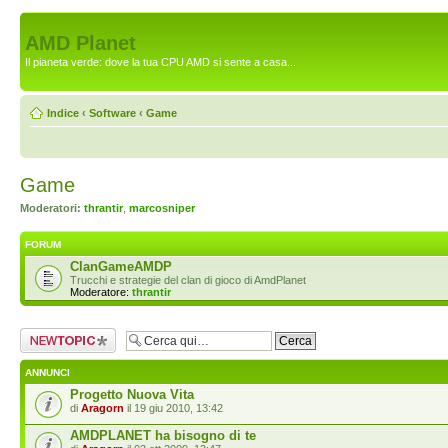
AMD Planet
Il pianeta verde: dove la tua CPU AMD si sente a casa...
Indice
‹
Software
‹
Game
Game
Moderatori:
thrantir
,
marcosniper
FORUM
ClanGameAMDP
Trucchi e strategie del clan di gioco di AmdPlanet
Moderatore:
thrantir
Scrivi un nuovo
argomento
ANNUNCI
Progetto Nuova Vita
di
Aragorn
il 19 giu 2010, 13:42
AMDPLANET ha bisogno di te