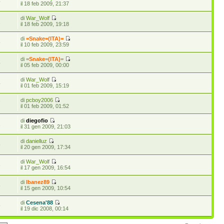
4
il 18 feb 2009, 21:37
di
War_Wolf
2
il 18 feb 2009, 19:18
di
=Snake=(ITA)=
6
il 10 feb 2009, 23:59
di
=Snake=(ITA)=
4
il 05 feb 2009, 00:00
di
War_Wolf
4
il 01 feb 2009, 15:19
di
pcboy2006
7
il 01 feb 2009, 01:52
di
diegofio
2
il 31 gen 2009, 21:03
di
danielluz
5
il 20 gen 2009, 17:34
di
War_Wolf
3
il 17 gen 2009, 16:54
di
Ibanez89
5
il 15 gen 2009, 10:54
di
Cesena'88
9
il 19 dic 2008, 00:14