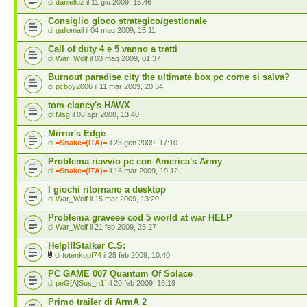
di
danielluz
il 11 giu 2009, 15:46
Consiglio gioco strategico/gestionale
di
gallomail
il 04 mag 2009, 15:11
Call of duty 4 e 5 vanno a tratti
di
War_Wolf
il 03 mag 2009, 01:37
Burnout paradise city the ultimate box pc come si salva?
di
pcboy2006
il 11 mar 2009, 20:34
tom clancy's HAWX
di
Msg
il 06 apr 2008, 13:40
Mirror's Edge
di
=Snake=(ITA)=
il 23 gen 2009, 17:10
Problema riavvio pc con America's Army
di
=Snake=(ITA)=
il 16 mar 2009, 19:12
I giochi ritornano a desktop
di
War_Wolf
il 15 mar 2009, 13:20
Problema graveee cod 5 world at war HELP
di
War_Wolf
il 21 feb 2009, 23:27
Help!!!Stalker C.S:
di
totenkopf74
il 25 feb 2009, 10:40
PC GAME 007 Quantum Of Solace
di
peG[A]Sus_n1`
il 20 feb 2009, 16:19
Primo trailer di ArmA 2