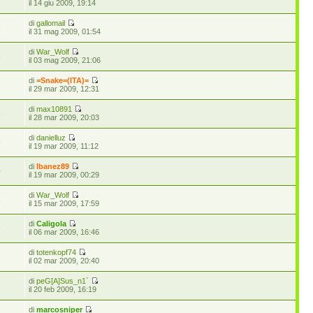
il 14 giu 2009, 19:14
di
gallomail
3
il 31 mag 2009, 01:54
di
War_Wolf
6
il 03 mag 2009, 21:06
di
=Snake=(ITA)=
7
il 29 mar 2009, 12:31
di
max10891
8
il 28 mar 2009, 20:03
di
danielluz
6
il 19 mar 2009, 11:12
di
Ibanez89
0
il 19 mar 2009, 00:29
di
War_Wolf
8
il 15 mar 2009, 17:59
di
Caligola
6
il 06 mar 2009, 16:46
di
totenkopf74
7
il 02 mar 2009, 20:40
di
peG[A]Sus_n1`
2
il 20 feb 2009, 16:19
di
marcosniper