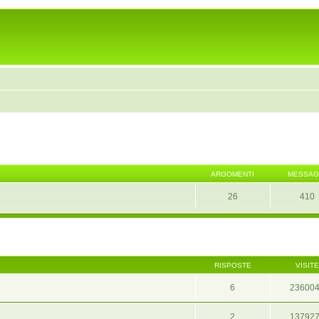
ARGOMENTI
MESSAG
26
410
RISPOSTE
VISITE
6
23600
2
13792