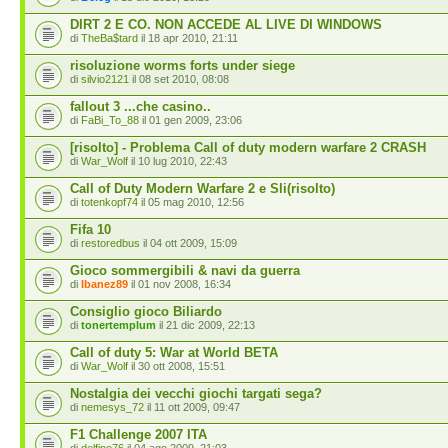
DIRT 2 E CO. NON ACCEDE AL LIVE DI WINDOWS
di
TheBa$tard
il 18 apr 2010, 21:11
risoluzione worms forts under siege
di
silvio2121
il 08 set 2010, 08:08
fallout 3 ...che casino..
di
FaBi_To_88
il 01 gen 2009, 23:06
[risolto] - Problema Call of duty modern warfare 2 CRASH
di
War_Wolf
il 10 lug 2010, 22:43
Call of Duty Modern Warfare 2 e Sli(risolto)
di
totenkopf74
il 05 mag 2010, 12:56
Fifa 10
di
restoredbus
il 04 ott 2009, 15:09
Gioco sommergibili & navi da guerra
di
Ibanez89
il 01 nov 2008, 16:34
Consiglio gioco Biliardo
di
tonertemplum
il 21 dic 2009, 22:13
Call of duty 5: War at World BETA
di
War_Wolf
il 30 ott 2008, 15:51
Nostalgia dei vecchi giochi targati sega?
di
nemesys_72
il 11 ott 2009, 09:47
F1 Challenge 2007 ITA