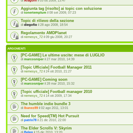
di
Aragorn
il 03 ott 2009, 13:47
Aggiunta tag [risolto] ai topic con soluzione
di
tonertemplum
il 08 set 2009, 07:23
Topic di rilievo della sezione
di
diegofio
il 28 ago 2008, 18:54
Regolamento AMDPlanet
di
nemesys_72
il 09 giu 2008, 20:27
ARGOMENTI
[PC-GAME] Le ultime uscite: mese di LUGLIO
di
marcosniper
il 27 mar 2010, 14:39
[Topic Ufficiale] Football Manager 2011
di
nemesys_72
il 24 ott 2010, 21:27
[PC-GAME] Coming soon
di
marcosniper
il 28 mar 2010, 15:32
[Topic ufficiale] Football manager 2010
di
nemesys_72
il 14 ott 2009, 17:34
The humble indie bundle 3
di
Ibanez89
il 02 ago 2011, 13:01
Need for Speed(TM) Hot Pursuit
di
patrix78
il 21 dic 2010, 22:00
The Elder Scrolls V: Skyrim
di
Beleg
il 15 dic 2010, 13:20