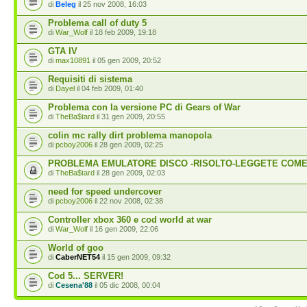
di
Beleg
il 25 nov 2008, 16:03
Problema call of duty 5
di
War_Wolf
il 18 feb 2009, 19:18
GTA IV
di
max10891
il 05 gen 2009, 20:52
Requisiti di sistema
di
Dayel
il 04 feb 2009, 01:40
Problema con la versione PC di Gears of War
di
TheBa$tard
il 31 gen 2009, 20:55
colin mc rally dirt problema manopola
di
pcboy2006
il 28 gen 2009, 02:25
PROBLEMA EMULATORE DISCO -RISOLTO-LEGGETE COME 
di
TheBa$tard
il 28 gen 2009, 02:03
need for speed undercover
di
pcboy2006
il 22 nov 2008, 02:38
Controller xbox 360 e cod world at war
di
War_Wolf
il 16 gen 2009, 22:06
World of goo
di
CaberNET54
il 15 gen 2009, 09:32
Cod 5... SERVER!
di
Cesena'88
il 05 dic 2008, 00:04