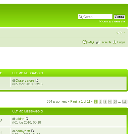
Ricerca avanzata
FAQ
Iscriviti
Login
GI
ULTIMO MESSAGGIO
di
Osservatore
il 05 mar 2019, 23:16
534 argomenti •
Pagina
1
di
11
•
...
1
2
3
4
5
11
ULTIMO MESSAGGIO
di
takion
48
il 01 lug 2010, 00:18
di
dannyb78
72