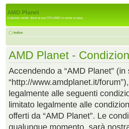
AMD Planet
Il pianeta verde: dove la tua CPU AMD si sente a casa...
Indice
AMD Planet - Condizion
Accendendo a “AMD Planet” (in se
“http://www.amdplanet.it/forum”),
legalmente alle seguenti condizio
limitato legalmente alle condizion
offerti da “AMD Planet”. Le cond
qualunque momento, sarà nostra p