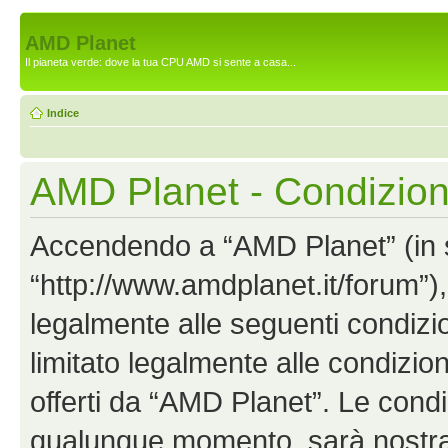
AMD Planet
Il pianeta verde: dove la tua CPU AMD si sente a casa...
Indice
AMD Planet - Condizion
Accendendo a “AMD Planet” (in se
“http://www.amdplanet.it/forum”),
legalmente alle seguenti condizio
limitato legalmente alle condizion
offerti da “AMD Planet”. Le cond
qualunque momento, sarà nostra p