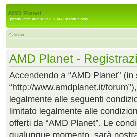
AMD Planet
Il pianeta verde: dove la tua CPU AMD si sente a casa...
Indice
AMD Planet - Registraz
Accendendo a “AMD Planet” (in se
“http://www.amdplanet.it/forum”),
legalmente alle seguenti condizio
limitato legalmente alle condizion
offerti da “AMD Planet”. Le cond
qualunque momento, sarà nostra p