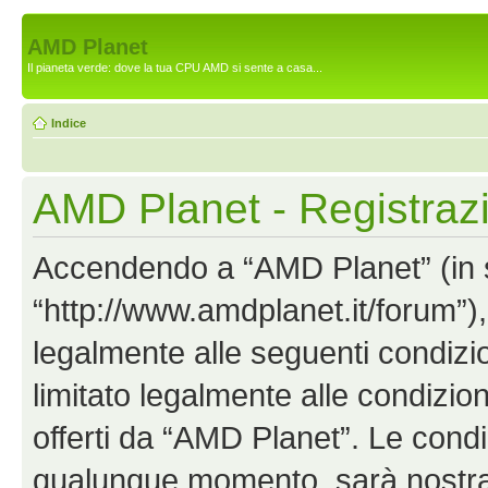
AMD Planet
Il pianeta verde: dove la tua CPU AMD si sente a casa...
Indice
AMD Planet - Registraz
Accendendo a “AMD Planet” (in se
“http://www.amdplanet.it/forum”),
legalmente alle seguenti condizio
limitato legalmente alle condizion
offerti da “AMD Planet”. Le cond
qualunque momento, sarà nostra p