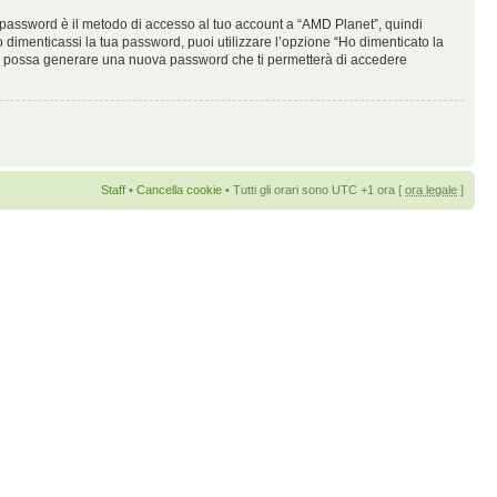
ua password è il metodo di accesso al tuo account a “AMD Planet”, quindi
 dimenticassi la tua password, puoi utilizzare l’opzione “Ho dimenticato la
pBB possa generare una nuova password che ti permetterà di accedere
Staff
•
Cancella cookie
• Tutti gli orari sono UTC +1 ora [
ora legale
]