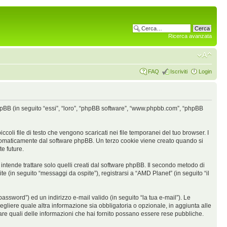
Ricerca avanzata
FAQ
Iscriviti
Login
phpBB (in seguito “essi”, “loro”, “phpBB software”, “www.phpbb.com”, “phpBB
oli file di testo che vengono scaricati nei file temporanei del tuo browser. I
 automaticamente dal software phpBB. Un terzo cookie viene creato quando si
e future.
tende trattare solo quelli creati dal software phpBB. Il secondo metodo di
e (in seguito “messaggi da ospite”), registrarsi a “AMD Planet” (in seguito “il
assword”) ed un indirizzo e-mail valido (in seguito “la tua e-mail”). Le
 scegliere quale altra informazione sia obbligatoria o opzionale, in aggiunta alle
ionare quali delle informazioni che hai fornito possano essere rese pubbliche.