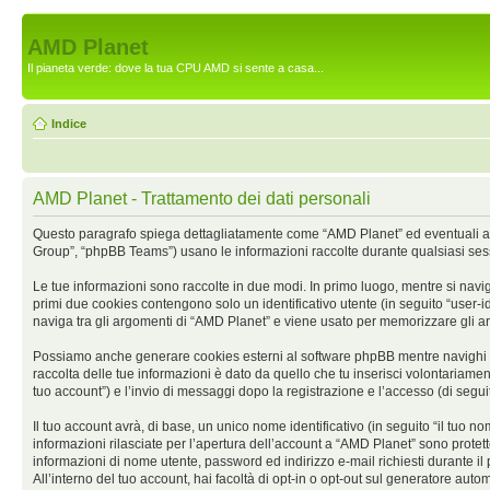
AMD Planet
Il pianeta verde: dove la tua CPU AMD si sente a casa...
Indice
AMD Planet - Trattamento dei dati personali
Questo paragrafo spiega dettagliatamente come “AMD Planet” ed eventuali affil
Group”, “phpBB Teams”) usano le informazioni raccolte durante qualsiasi sessio
Le tue informazioni sono raccolte in due modi. In primo luogo, mentre si navig
primi due cookies contengono solo un identificativo utente (in seguito “user-
naviga tra gli argomenti di “AMD Planet” e viene usato per memorizzare gli argo
Possiamo anche generare cookies esterni al software phpBB mentre navighi su
raccolta delle tue informazioni è dato da quello che tu inserisci volontariamen
tuo account”) e l’invio di messaggi dopo la registrazione e l’accesso (di seguit
Il tuo account avrà, di base, un unico nome identificativo (in seguito “il tuo 
informazioni rilasciate per l’apertura dell’account a “AMD Planet” sono protette 
informazioni di nome utente, password ed indirizzo e-mail richiesti durante il p
All’interno del tuo account, hai facoltà di opt-in o opt-out sul generatore aut