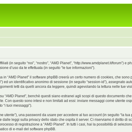
iati (in seguito “noi”, “nostro”, “AMD Planet”, “http://www.amdplanet.it/forum”) e 
ne d’uso da te effettuata (in seguito “le tue informazioni”).
a in “AMD Planet” il software phpBB creerà un certo numero di cookies, che sono picc
id”) ed un identificativo anonimo di sessione (in seguito “session-id”), assegnato
menti letti da quelli ancora da leggere, quindi agevolando la lettura nelle tue visit
 “AMD Planet”, benchè questi siano estranei agli scopi di questo documento che in
te. Con questo sono intesi e non limitati ad essi: inviare messaggi come utente ospit
o “i tuoi messaggi”).
nome utente”), una password da usare per accedere al tuo account (in seguito “la tua p
dalle leggi sulla privacy dello stato che ospita il server. Ci riserviamo il diritto di
rocesso di registrazione a “AMD Planet”. In tutti i casi, hai la possibilità di selez
omatico di e-mail del software phpBB.