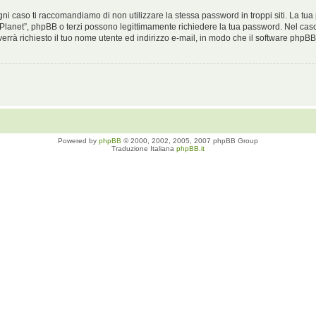
gni caso ti raccomandiamo di non utilizzare la stessa password in troppi siti. La t
 Planet”, phpBB o terzi possono legittimamente richiedere la tua password. Nel caso
errà richiesto il tuo nome utente ed indirizzo e-mail, in modo che il software ph
Powered by
phpBB
© 2000, 2002, 2005, 2007 phpBB Group
Traduzione Italiana
phpBB.it