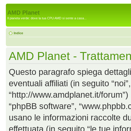
AMD Planet
Il pianeta verde: dove la tua CPU AMD si sente a casa...
Indice
AMD Planet - Trattament
Questo paragrafo spiega dettag
eventuali affiliati (in seguito “no
“http://www.amdplanet.it/forum”) 
“phpBB software”, “www.phpbb.
usano le informazioni raccolte d
effettuata (in seguito “le tue info