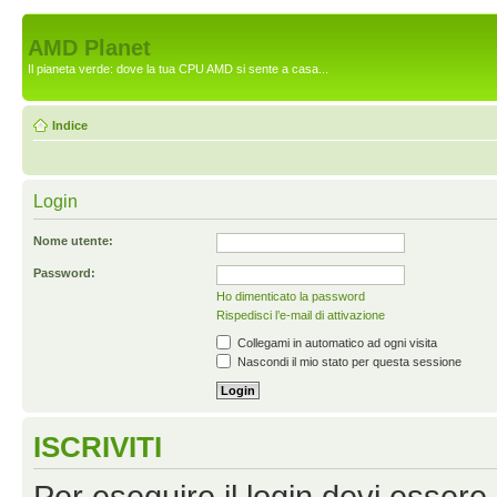
AMD Planet
Il pianeta verde: dove la tua CPU AMD si sente a casa...
Indice
Login
Nome utente:
Password:
Ho dimenticato la password
Rispedisci l’e-mail di attivazione
Collegami in automatico ad ogni visita
Nascondi il mio stato per questa sessione
ISCRIVITI
Per eseguire il login devi essere 