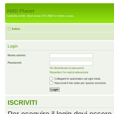
AMD Planet
Il pianeta verde: dove la tua CPU AMD si sente a casa...
Indice
Login
Nome utente:
Password:
Ho dimenticato la password
Rispedisci l’e-mail di attivazione
Collegami in automatico ad ogni visita
Nascondi il mio stato per questa sessione
ISCRIVITI
Per eseguire il login devi essere 