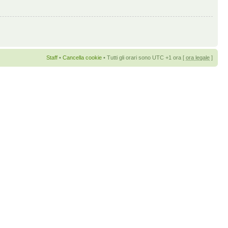
Staff
•
Cancella cookie
• Tutti gli orari sono UTC +1 ora [
ora legale
]