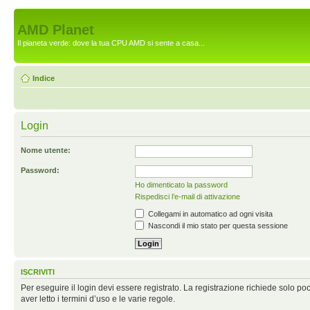
AMD Planet
Il pianeta verde: dove la tua CPU AMD si sente a casa...
Indice
Login
Nome utente:
Password:
Ho dimenticato la password
Rispedisci l’e-mail di attivazione
Collegami in automatico ad ogni visita
Nascondi il mio stato per questa sessione
ISCRIVITI
Per eseguire il login devi essere registrato. La registrazione richiede solo po
aver letto i termini d’uso e le varie regole.