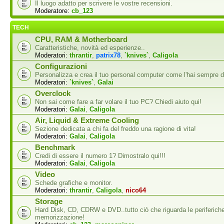
Il luogo adatto per scrivere le vostre recensioni.
Moderatore:
cb_123
TECH
CPU, RAM & Motherboard
Caratteristiche, novità ed esperienze..
Moderatori:
thrantir
,
patrix78
,
`knives`
,
Caligola
Configurazioni
Personalizza e crea il tuo personal computer come l'hai sempre d
Moderatori:
`knives`
,
Galai
Overclock
Non sai come fare a far volare il tuo PC? Chiedi aiuto qui!
Moderatori:
Galai
,
Caligola
Air, Liquid & Extreme Cooling
Sezione dedicata a chi fa del freddo una ragione di vita!
Moderatori:
Galai
,
Caligola
Benchmark
Credi di essere il numero 1? Dimostralo qui!!!
Moderatori:
Galai
,
Caligola
Video
Schede grafiche e monitor.
Moderatori:
thrantir
,
Caligola
,
nico64
Storage
Hard Disk, CD, CDRW e DVD..tutto ciò che riguarda le periferiche
memorizzazione!