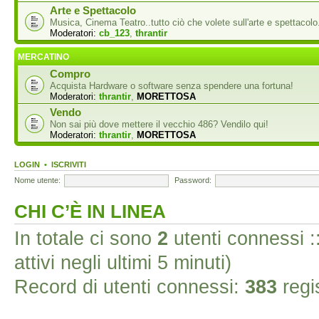
Arte e Spettacolo
Musica, Cinema Teatro..tutto ciò che volete sull'arte e spettacolo
Moderatori:
cb_123
,
thrantir
MERCATINO
Compro
Acquista Hardware o software senza spendere una fortuna!
Moderatori:
thrantir
,
MORETTOSA
Vendo
Non sai più dove mettere il vecchio 486? Vendilo qui!
Moderatori:
thrantir
,
MORETTOSA
LOGIN
•
ISCRIVITI
Nome utente:
Password:
CHI C’È IN LINEA
In totale ci sono
2
utenti connessi ::
attivi negli ultimi 5 minuti)
Record di utenti connessi:
383
regis