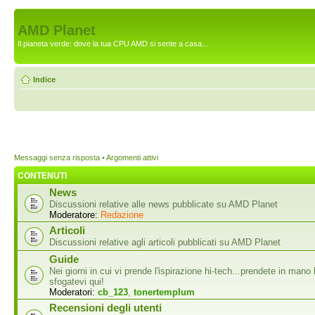
AMD Planet
Il pianeta verde: dove la tua CPU AMD si sente a casa...
Indice
Messaggi senza risposta
•
Argomenti attivi
CONTENUTI
News
Discussioni relative alle news pubblicate su AMD Planet
Moderatore:
Redazione
Articoli
Discussioni relative agli articoli pubblicati su AMD Planet
Guide
Nei giorni in cui vi prende l'ispirazione hi-tech...prendete in mano 
sfogatevi qui!
Moderatori:
cb_123
,
tonertemplum
Recensioni degli utenti