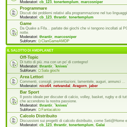
Moderatori:
cb_123
,
tonertemplum
,
marcosniper
Programmare
Discuti dei problemi relativi alla programmazione nel tuo linguaggi
Moderatori:
cb_123
,
thrantir
,
tonertemplum
Game
Da Quake a Fifa... parlate dei giochi che vi tengono incollati al P
notte.
Moderatori:
thrantir
,
marcosniper
Subforum:
ClanGameAMDP
IL SALOTTO DI AMDPLANET
Off-Topic
Di tutto di più..ma con un po' di contegno!
Moderatori:
thrantir
,
`knives`
Subforum:
Sala giochi
Area Lettori
Commenti, consigli, presentazioni, lamentele, auguri, annunci ...
Moderatori:
nico64
,
netvandal
,
Aragorn
,
jaber
Bar Sport
Il posto ideale per discuter di calcio, volley, basket, rugby e di tutti
che accendono la nostra passione.
Moderatori:
thrantir
,
`knives`
Subforum:
Fantacalcio
Calcolo Distribuito
Discussioni sui progetti di calcolo distribuito, come Seti@Home
Moderatori:
cb_123
,
thrantir
,
tonertemplum
,
Galai