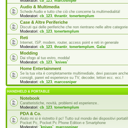
Moderatori:
cb_123
,
marcosniper
Audio & Multimedia
Schede Audio e tutto che ciò che concerne la multimedialità!
Moderatori:
cb_123
,
thrantir
,
tonertemplum
Case & Altre Periferiche
Discuti qui delle periferiche che non rientrano nelle altre categorie
Moderatori:
cb_123
,
tonertemplum
Reti
Internet, ISP, modem, router, access point e reti in generale
Moderatori:
cb_123
,
thrantir
,
tonertemplum
,
Galai
Modding
Dai sfogo al tuo estro, modda!
Moderatori:
cb_123
,
`knives`
Home Entertainment
Se la tua vita è completamente multimediale, devi passare anche
consigli, pareri ed esperienze su TV, decoder, lettori ecc. ecc.!
Moderatori:
cb_123
,
marcosniper
HANDHELD & PORTABLE
Notebook
Caratteristiche, novità, problemi ed esperienze..
Moderatori:
cb_123
,
tonertemplum
PDA & Co.
Aiuto mi si è ristretto il pc! Tutto sul mondo dei dispositivi portati
Pocket Pc, Pocket Pc Phone Edition e Smartphone
Moderatori:
`knives`
,
marcosniper