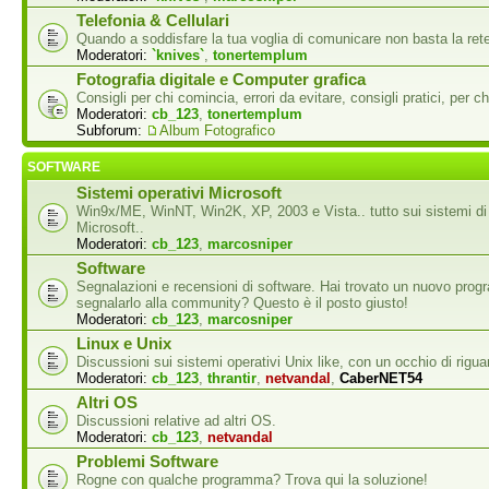
Telefonia & Cellulari
Quando a soddisfare la tua voglia di comunicare non basta la rete
Moderatori:
`knives`
,
tonertemplum
Fotografia digitale e Computer grafica
Consigli per chi comincia, errori da evitare, consigli pratici, per ch
Moderatori:
cb_123
,
tonertemplum
Subforum:
Album Fotografico
SOFTWARE
Sistemi operativi Microsoft
Win9x/ME, WinNT, Win2K, XP, 2003 e Vista.. tutto sui sistemi di
Microsoft..
Moderatori:
cb_123
,
marcosniper
Software
Segnalazioni e recensioni di software. Hai trovato un nuovo pro
segnalarlo alla community? Questo è il posto giusto!
Moderatori:
cb_123
,
marcosniper
Linux e Unix
Discussioni sui sistemi operativi Unix like, con un occhio di rigua
Moderatori:
cb_123
,
thrantir
,
netvandal
,
CaberNET54
Altri OS
Discussioni relative ad altri OS.
Moderatori:
cb_123
,
netvandal
Problemi Software
Rogne con qualche programma? Trova qui la soluzione!