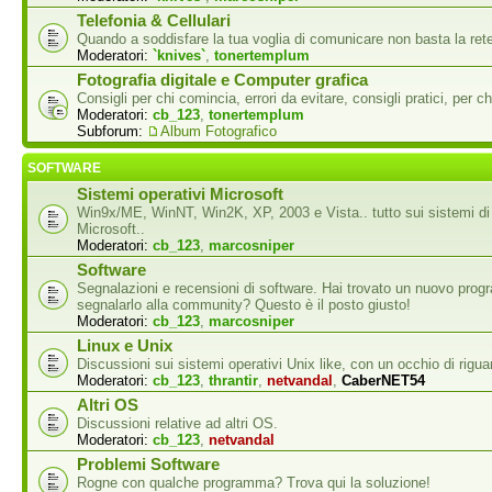
Telefonia & Cellulari
Quando a soddisfare la tua voglia di comunicare non basta la rete
Moderatori:
`knives`
,
tonertemplum
Fotografia digitale e Computer grafica
Consigli per chi comincia, errori da evitare, consigli pratici, per ch
Moderatori:
cb_123
,
tonertemplum
Subforum:
Album Fotografico
SOFTWARE
Sistemi operativi Microsoft
Win9x/ME, WinNT, Win2K, XP, 2003 e Vista.. tutto sui sistemi di
Microsoft..
Moderatori:
cb_123
,
marcosniper
Software
Segnalazioni e recensioni di software. Hai trovato un nuovo pro
segnalarlo alla community? Questo è il posto giusto!
Moderatori:
cb_123
,
marcosniper
Linux e Unix
Discussioni sui sistemi operativi Unix like, con un occhio di rigua
Moderatori:
cb_123
,
thrantir
,
netvandal
,
CaberNET54
Altri OS
Discussioni relative ad altri OS.
Moderatori:
cb_123
,
netvandal
Problemi Software
Rogne con qualche programma? Trova qui la soluzione!