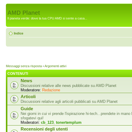
AMD Planet
Il pianeta verde: dove la tua CPU AMD si sente a casa...
Indice
Messaggi senza risposta
•
Argomenti attivi
CONTENUTI
News
Discussioni relative alle news pubblicate su AMD Planet
Moderatore:
Redazione
Articoli
Discussioni relative agli articoli pubblicati su AMD Planet
Guide
Nei giorni in cui vi prende l'ispirazione hi-tech...prendete in mano 
sfogatevi qui!
Moderatori:
cb_123
,
tonertemplum
Recensioni degli utenti