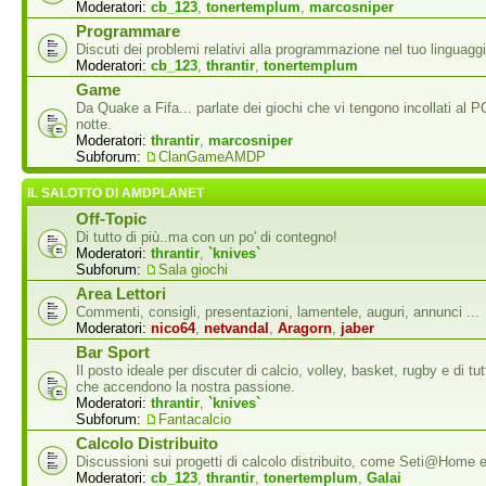
Moderatori:
cb_123
,
tonertemplum
,
marcosniper
Programmare
Discuti dei problemi relativi alla programmazione nel tuo linguaggi
Moderatori:
cb_123
,
thrantir
,
tonertemplum
Game
Da Quake a Fifa... parlate dei giochi che vi tengono incollati al P
notte.
Moderatori:
thrantir
,
marcosniper
Subforum:
ClanGameAMDP
IL SALOTTO DI AMDPLANET
Off-Topic
Di tutto di più..ma con un po' di contegno!
Moderatori:
thrantir
,
`knives`
Subforum:
Sala giochi
Area Lettori
Commenti, consigli, presentazioni, lamentele, auguri, annunci ...
Moderatori:
nico64
,
netvandal
,
Aragorn
,
jaber
Bar Sport
Il posto ideale per discuter di calcio, volley, basket, rugby e di tutti
che accendono la nostra passione.
Moderatori:
thrantir
,
`knives`
Subforum:
Fantacalcio
Calcolo Distribuito
Discussioni sui progetti di calcolo distribuito, come Seti@Home
Moderatori:
cb_123
,
thrantir
,
tonertemplum
,
Galai