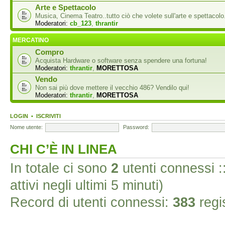
Arte e Spettacolo
Musica, Cinema Teatro..tutto ciò che volete sull'arte e spettacolo
Moderatori:
cb_123
,
thrantir
MERCATINO
Compro
Acquista Hardware o software senza spendere una fortuna!
Moderatori:
thrantir
,
MORETTOSA
Vendo
Non sai più dove mettere il vecchio 486? Vendilo qui!
Moderatori:
thrantir
,
MORETTOSA
LOGIN
•
ISCRIVITI
Nome utente:
Password:
CHI C’È IN LINEA
In totale ci sono
2
utenti connessi ::
attivi negli ultimi 5 minuti)
Record di utenti connessi:
383
regis