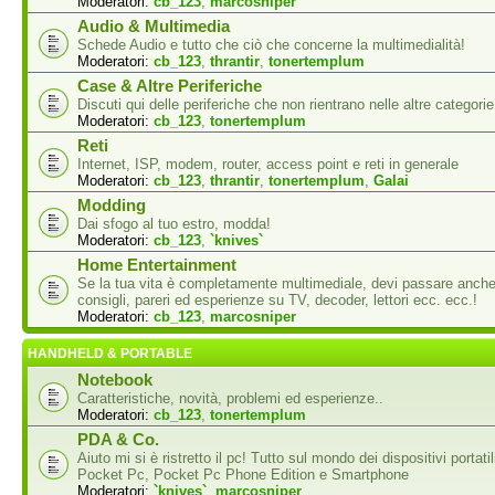
Moderatori:
cb_123
,
marcosniper
Audio & Multimedia
Schede Audio e tutto che ciò che concerne la multimedialità!
Moderatori:
cb_123
,
thrantir
,
tonertemplum
Case & Altre Periferiche
Discuti qui delle periferiche che non rientrano nelle altre categorie
Moderatori:
cb_123
,
tonertemplum
Reti
Internet, ISP, modem, router, access point e reti in generale
Moderatori:
cb_123
,
thrantir
,
tonertemplum
,
Galai
Modding
Dai sfogo al tuo estro, modda!
Moderatori:
cb_123
,
`knives`
Home Entertainment
Se la tua vita è completamente multimediale, devi passare anche
consigli, pareri ed esperienze su TV, decoder, lettori ecc. ecc.!
Moderatori:
cb_123
,
marcosniper
HANDHELD & PORTABLE
Notebook
Caratteristiche, novità, problemi ed esperienze..
Moderatori:
cb_123
,
tonertemplum
PDA & Co.
Aiuto mi si è ristretto il pc! Tutto sul mondo dei dispositivi portati
Pocket Pc, Pocket Pc Phone Edition e Smartphone
Moderatori:
`knives`
,
marcosniper