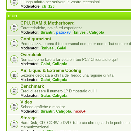
Il luogo adatto per scrivere le vostre recensioni.
Moderatore:
cb_123
TECH
CPU, RAM & Motherboard
Caratteristiche, novità ed esperienze..
Moderatori:
thrantir
,
patrix78
,
`knives`
,
Caligola
Configurazioni
Personalizza e crea il tuo personal computer come l'hai sempre d
Moderatori:
`knives`
,
Galai
Overclock
Non sai come fare a far volare il tuo PC? Chiedi aiuto qui!
Moderatori:
Galai
,
Caligola
Air, Liquid & Extreme Cooling
Sezione dedicata a chi fa del freddo una ragione di vita!
Moderatori:
Galai
,
Caligola
Benchmark
Credi di essere il numero 1? Dimostralo qui!!!
Moderatori:
Galai
,
Caligola
Video
Schede grafiche e monitor.
Moderatori:
thrantir
,
Caligola
,
nico64
Storage
Hard Disk, CD, CDRW e DVD..tutto ciò che riguarda le periferiche
memorizzazione!