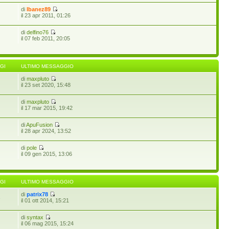
di
Ibanez89
il 23 apr 2011, 01:26
di
delfino76
il 07 feb 2011, 20:05
GI
ULTIMO MESSAGGIO
di
maxpluto
il 23 set 2020, 15:48
di
maxpluto
il 17 mar 2015, 19:42
di
ApuFusion
il 28 apr 2024, 13:52
di
pole
il 09 gen 2015, 13:06
GI
ULTIMO MESSAGGIO
di
patrix78
3
il 01 ott 2014, 15:21
di
syntax
il 06 mag 2015, 15:24