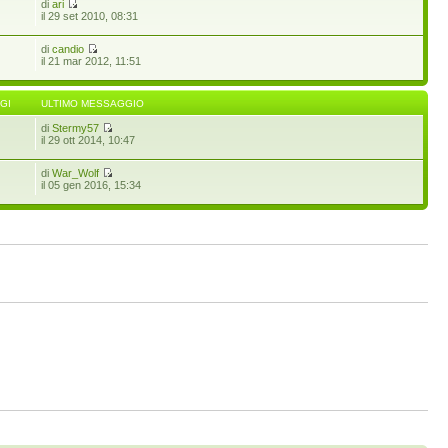
di
ari
il 29 set 2010, 08:31
di
candio
il 21 mar 2012, 11:51
GI
ULTIMO MESSAGGIO
di
Stermy57
il 29 ott 2014, 10:47
di
War_Wolf
il 05 gen 2016, 15:34