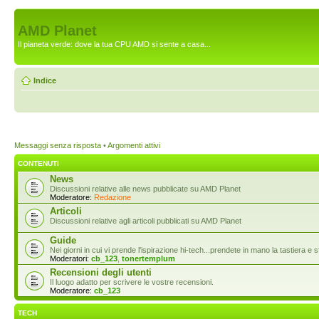
AMD Planet
Il pianeta verde: dove la tua CPU AMD si sente a casa...
Indice
Messaggi senza risposta
•
Argomenti attivi
CONTENUTI
News
Discussioni relative alle news pubblicate su AMD Planet
Moderatore:
Redazione
Articoli
Discussioni relative agli articoli pubblicati su AMD Planet
Guide
Nei giorni in cui vi prende l'ispirazione hi-tech...prendete in mano la tastiera e s
Moderatori:
cb_123
,
tonertemplum
Recensioni degli utenti
Il luogo adatto per scrivere le vostre recensioni.
Moderatore:
cb_123
TECH