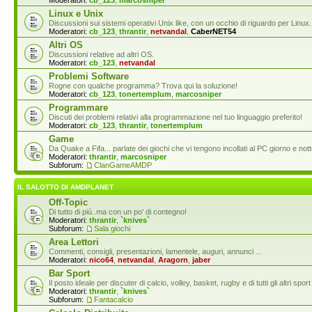
Moderatori:
cb_123
,
marcosniper
Linux e Unix
Discussioni sui sistemi operativi Unix like, con un occhio di riguardo per Linux.
Moderatori:
cb_123
,
thrantir
,
netvandal
,
CaberNET54
Altri OS
Discussioni relative ad altri OS.
Moderatori:
cb_123
,
netvandal
Problemi Software
Rogne con qualche programma? Trova qui la soluzione!
Moderatori:
cb_123
,
tonertemplum
,
marcosniper
Programmare
Discuti dei problemi relativi alla programmazione nel tuo linguaggio preferito!
Moderatori:
cb_123
,
thrantir
,
tonertemplum
Game
Da Quake a Fifa... parlate dei giochi che vi tengono incollati al PC giorno e nott
Moderatori:
thrantir
,
marcosniper
Subforum:
ClanGameAMDP
IL SALOTTO DI AMDPLANET
Off-Topic
Di tutto di più..ma con un po' di contegno!
Moderatori:
thrantir
,
`knives`
Subforum:
Sala giochi
Area Lettori
Commenti, consigli, presentazioni, lamentele, auguri, annunci ...
Moderatori:
nico64
,
netvandal
,
Aragorn
,
jaber
Bar Sport
Il posto ideale per discuter di calcio, volley, basket, rugby e di tutti gli altri s
Moderatori:
thrantir
,
`knives`
Subforum:
Fantacalcio