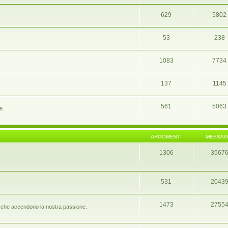
629
5802
53
238
1083
7734
137
1145
561
5063
e.
ARGOMENTI
MESSAG
1306
3567
531
2043
1473
2755
port che accendono la nostra passione.