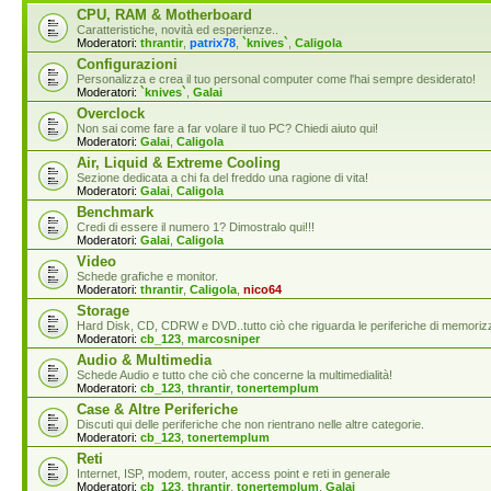
CPU, RAM & Motherboard
Caratteristiche, novità ed esperienze..
Moderatori:
thrantir
,
patrix78
,
`knives`
,
Caligola
Configurazioni
Personalizza e crea il tuo personal computer come l'hai sempre desiderato!
Moderatori:
`knives`
,
Galai
Overclock
Non sai come fare a far volare il tuo PC? Chiedi aiuto qui!
Moderatori:
Galai
,
Caligola
Air, Liquid & Extreme Cooling
Sezione dedicata a chi fa del freddo una ragione di vita!
Moderatori:
Galai
,
Caligola
Benchmark
Credi di essere il numero 1? Dimostralo qui!!!
Moderatori:
Galai
,
Caligola
Video
Schede grafiche e monitor.
Moderatori:
thrantir
,
Caligola
,
nico64
Storage
Hard Disk, CD, CDRW e DVD..tutto ciò che riguarda le periferiche di memoriz
Moderatori:
cb_123
,
marcosniper
Audio & Multimedia
Schede Audio e tutto che ciò che concerne la multimedialità!
Moderatori:
cb_123
,
thrantir
,
tonertemplum
Case & Altre Periferiche
Discuti qui delle periferiche che non rientrano nelle altre categorie.
Moderatori:
cb_123
,
tonertemplum
Reti
Internet, ISP, modem, router, access point e reti in generale
Moderatori:
cb_123
,
thrantir
,
tonertemplum
,
Galai