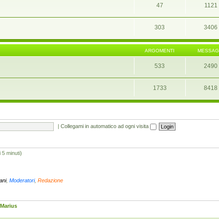
47
1121
303
3406
ARGOMENTI
MESSAG
533
2490
1733
8418
|
Collegami in automatico ad ogni visita
i 5 minuti)
iani
,
Moderatori
,
Redazione
Marius