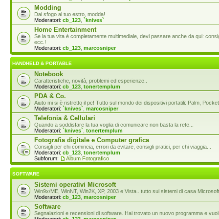
Modding
Dai sfogo al tuo estro, modda!
Moderatori:
cb_123
,
`knives`
Home Entertainment
Se la tua vita è completamente multimediale, devi passare anche da qui: consigl
ecc.!
Moderatori:
cb_123
,
marcosniper
HANDHELD & PORTABLE
Notebook
Caratteristiche, novità, problemi ed esperienze..
Moderatori:
cb_123
,
tonertemplum
PDA & Co.
Aiuto mi si è ristretto il pc! Tutto sul mondo dei dispositivi portatili: Palm, P
Moderatori:
`knives`
,
marcosniper
Telefonia & Cellulari
Quando a soddisfare la tua voglia di comunicare non basta la rete...
Moderatori:
`knives`
,
tonertemplum
Fotografia digitale e Computer grafica
Consigli per chi comincia, errori da evitare, consigli pratici, per chi viaggia...
Moderatori:
cb_123
,
tonertemplum
Subforum:
Album Fotografico
SOFTWARE
Sistemi operativi Microsoft
Win9x/ME, WinNT, Win2K, XP, 2003 e Vista.. tutto sui sistemi di casa Microsoft
Moderatori:
cb_123
,
marcosniper
Software
Segnalazioni e recensioni di software. Hai trovato un nuovo programma e vuoi 