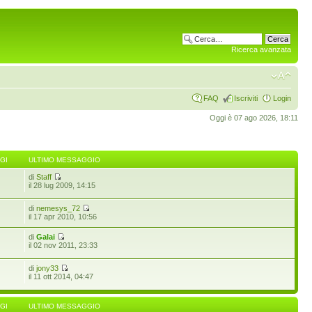
Ricerca avanzata
FAQ
Iscriviti
Login
Oggi è 07 ago 2026, 18:11
GI
ULTIMO MESSAGGIO
di
Staff
6
il 28 lug 2009, 14:15
di
nemesys_72
il 17 apr 2010, 10:56
di
Galai
il 02 nov 2011, 23:33
di
jony33
il 11 ott 2014, 04:47
GI
ULTIMO MESSAGGIO