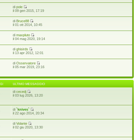
di
pole
il 09 gen 2015, 17:19
di
Bruce88
il 01 ott 2014, 10:45
di
maxpluto
il 04 mag 2020, 19:14
di
ghisirds
il 13 apr 2012, 12:01
di
Osservatore
il 05 mar 2019, 23:16
GI
ULTIMO MESSAGGIO
di
cecedj
6
il 03 lug 2026, 13:20
di
`knives`
9
il 22 ago 2014, 20:34
di
Volante
4
il 02 giu 2020, 13:30