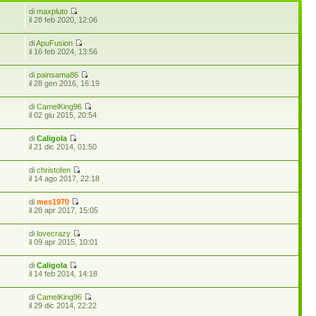
di
maxpluto
7
il 28 feb 2020, 12:06
di
ApuFusion
il 16 feb 2024, 13:56
di
painsama86
6
il 28 gen 2016, 16:19
di
CamelKing96
il 02 giu 2015, 20:54
di
Caligola
il 21 dic 2014, 01:50
di
christofen
5
il 14 ago 2017, 22:18
di
mes1970
il 28 apr 2017, 15:05
di
lovecrazy
il 09 apr 2015, 10:01
di
Caligola
il 14 feb 2014, 14:18
di
CamelKing96
il 29 dic 2014, 22:22