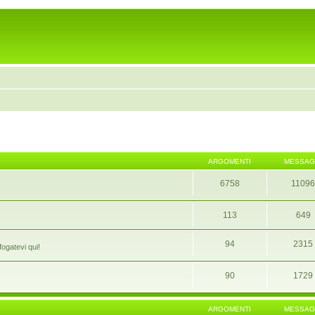
ARGOMENTI
MESSAG
6758
1109
113
649
94
2315
fogatevi qui!
90
1729
ARGOMENTI
MESSAG