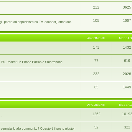
212
3625
105
1007
i, pareri ed esperienze su TV, decoder, lettori ecc.
ARGOMENTI
MESSAG
171
1432
77
619
ocket Pc, Pocket Pc Phone Edition e Smartphone
232
2028
85
1449
ARGOMENTI
MESSAG
1262
1019
..
52
322
segnalarlo alla community? Questo è il posto giusto!