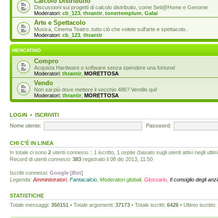
Calcolo Distribuito
Discussioni sui progetti di calcolo distribuito, come Seti@Home e Genome
Moderatori:
cb_123
,
thrantir
,
tonertemplum
,
Galai
Arte e Spettacolo
Musica, Cinema Teatro..tutto ciò che volete sull'arte e spettacolo..
Moderatori:
cb_123
,
thrantir
MERCATINO
Compro
Acquista Hardware o software senza spendere una fortuna!
Moderatori:
thrantir
,
MORETTOSA
Vendo
Non sai più dove mettere il vecchio 486? Vendilo qui!
Moderatori:
thrantir
,
MORETTOSA
LOGIN
•
ISCRIVITI
Nome utente:
Password:
CHI C’È IN LINEA
In totale ci sono
2
utenti connessi :: 1 iscritto, 1 ospite (basato sugli utenti attivi negli ultim
Record di utenti connessi:
383
registrato il 08 dic 2013, 11:50
Iscritti connessi:
Google [Bot]
Legenda:
Amministratori
,
Fantacalcio
,
Moderatori globali
,
Glossario
,
Il consiglio degli anz
STATISTICHE
Totale messaggi:
350151
• Totale argomenti:
37173
• Totale iscritti:
6426
• Ultimo iscritto: