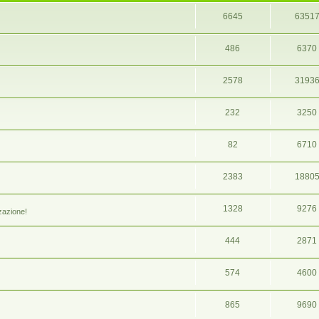
6645
6351
486
6370
2578
3193
232
3250
82
6710
2383
1880
1328
9276
zazione!
444
2871
574
4600
865
9690