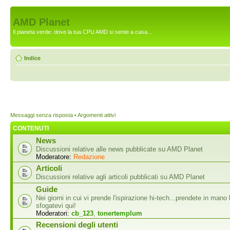
AMD Planet
Il pianeta verde: dove la tua CPU AMD si sente a casa...
Indice
Messaggi senza risposta
•
Argomenti attivi
CONTENUTI
News
Discussioni relative alle news pubblicate su AMD Planet
Moderatore:
Redazione
Articoli
Discussioni relative agli articoli pubblicati su AMD Planet
Guide
Nei giorni in cui vi prende l'ispirazione hi-tech...prendete in mano 
sfogatevi qui!
Moderatori:
cb_123
,
tonertemplum
Recensioni degli utenti