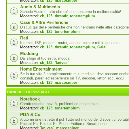
Moderatori:
cb_123
,
marcosniper
Audio & Multimedia
Schede Audio e tutto che ciò che concerne la multimedialità!
Moderatori:
cb_123
,
thrantir
,
tonertemplum
Case & Altre Periferiche
Discuti qui delle periferiche che non rientrano nelle altre categorie
Moderatori:
cb_123
,
tonertemplum
Reti
Internet, ISP, modem, router, access point e reti in generale
Moderatori:
cb_123
,
thrantir
,
tonertemplum
,
Galai
Modding
Dai sfogo al tuo estro, modda!
Moderatori:
cb_123
,
`knives`
Home Entertainment
Se la tua vita è completamente multimediale, devi passare anche
consigli, pareri ed esperienze su TV, decoder, lettori ecc. ecc.!
Moderatori:
cb_123
,
marcosniper
HANDHELD & PORTABLE
Notebook
Caratteristiche, novità, problemi ed esperienze..
Moderatori:
cb_123
,
tonertemplum
PDA & Co.
Aiuto mi si è ristretto il pc! Tutto sul mondo dei dispositivi portati
Pocket Pc, Pocket Pc Phone Edition e Smartphone
Moderatori:
`knives`
,
marcosniper