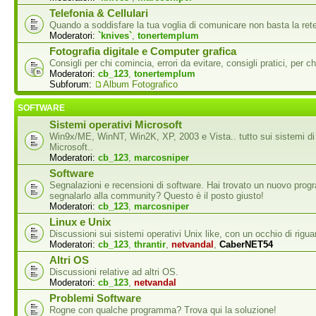
Telefonia & Cellulari
Quando a soddisfare la tua voglia di comunicare non basta la rete
Moderatori:
`knives`
,
tonertemplum
Fotografia digitale e Computer grafica
Consigli per chi comincia, errori da evitare, consigli pratici, per ch
Moderatori:
cb_123
,
tonertemplum
Subforum:
Album Fotografico
SOFTWARE
Sistemi operativi Microsoft
Win9x/ME, WinNT, Win2K, XP, 2003 e Vista.. tutto sui sistemi di
Microsoft..
Moderatori:
cb_123
,
marcosniper
Software
Segnalazioni e recensioni di software. Hai trovato un nuovo pro
segnalarlo alla community? Questo è il posto giusto!
Moderatori:
cb_123
,
marcosniper
Linux e Unix
Discussioni sui sistemi operativi Unix like, con un occhio di rigua
Moderatori:
cb_123
,
thrantir
,
netvandal
,
CaberNET54
Altri OS
Discussioni relative ad altri OS.
Moderatori:
cb_123
,
netvandal
Problemi Software
Rogne con qualche programma? Trova qui la soluzione!