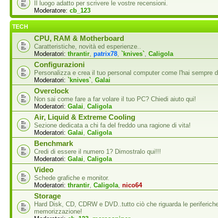
Il luogo adatto per scrivere le vostre recensioni.
Moderatore:
cb_123
TECH
CPU, RAM & Motherboard
Caratteristiche, novità ed esperienze..
Moderatori:
thrantir
,
patrix78
,
`knives`
,
Caligola
Configurazioni
Personalizza e crea il tuo personal computer come l'hai sempre d
Moderatori:
`knives`
,
Galai
Overclock
Non sai come fare a far volare il tuo PC? Chiedi aiuto qui!
Moderatori:
Galai
,
Caligola
Air, Liquid & Extreme Cooling
Sezione dedicata a chi fa del freddo una ragione di vita!
Moderatori:
Galai
,
Caligola
Benchmark
Credi di essere il numero 1? Dimostralo qui!!!
Moderatori:
Galai
,
Caligola
Video
Schede grafiche e monitor.
Moderatori:
thrantir
,
Caligola
,
nico64
Storage
Hard Disk, CD, CDRW e DVD..tutto ciò che riguarda le periferiche
memorizzazione!