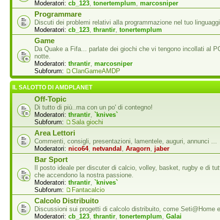
Moderatori:
cb_123
,
tonertemplum
,
marcosniper
Programmare
Discuti dei problemi relativi alla programmazione nel tuo linguaggi
Moderatori:
cb_123
,
thrantir
,
tonertemplum
Game
Da Quake a Fifa... parlate dei giochi che vi tengono incollati al P
notte.
Moderatori:
thrantir
,
marcosniper
Subforum:
ClanGameAMDP
IL SALOTTO DI AMDPLANET
Off-Topic
Di tutto di più..ma con un po' di contegno!
Moderatori:
thrantir
,
`knives`
Subforum:
Sala giochi
Area Lettori
Commenti, consigli, presentazioni, lamentele, auguri, annunci ...
Moderatori:
nico64
,
netvandal
,
Aragorn
,
jaber
Bar Sport
Il posto ideale per discuter di calcio, volley, basket, rugby e di tutti
che accendono la nostra passione.
Moderatori:
thrantir
,
`knives`
Subforum:
Fantacalcio
Calcolo Distribuito
Discussioni sui progetti di calcolo distribuito, come Seti@Home
Moderatori:
cb_123
,
thrantir
,
tonertemplum
,
Galai