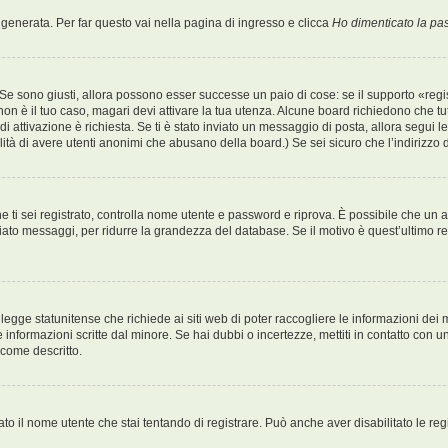
enerata. Per far questo vai nella pagina di ingresso e clicca
Ho dimenticato la p
Se sono giusti, allora possono esser successe un paio di cose: se il supporto «regis
 non è il tuo caso, magari devi attivare la tua utenza. Alcune board richiedono che tu
o di attivazione è richiesta. Se ti è stato inviato un messaggio di posta, allora segui 
bilità di avere utenti anonimi che abusano della board.) Se sei sicuro che l’indirizzo
 che ti sei registrato, controlla nome utente e password e riprova. È possibile che u
iato messaggi, per ridurre la grandezza del database. Se il motivo è quest’ultimo r
egge statunitense che richiede ai siti web di poter raccogliere le informazioni dei m
lle informazioni scritte dal minore. Se hai dubbi o incertezze, mettiti in contatto c
 come descritto.
ato il nome utente che stai tentando di registrare. Può anche aver disabilitato le regis