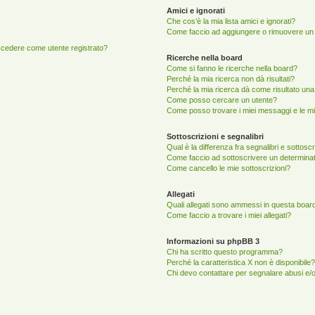
Amici e ignorati
Che cos’è la mia lista amici e ignorati?
Come faccio ad aggiungere o rimuovere un ut
accedere come utente registrato?
Ricerche nella board
Come si fanno le ricerche nella board?
Perché la mia ricerca non dà risultati?
Perché la mia ricerca dà come risultato un
Come posso cercare un utente?
Come posso trovare i miei messaggi e le mi
Sottoscrizioni e segnalibri
Qual è la differenza fra segnalibri e sottosc
Come faccio ad sottoscrivere un determina
Come cancello le mie sottoscrizioni?
Allegati
Quali allegati sono ammessi in questa boar
Come faccio a trovare i miei allegati?
Informazioni su phpBB 3
Chi ha scritto questo programma?
Perché la caratteristica X non è disponibile?
Chi devo contattare per segnalare abusi e/o