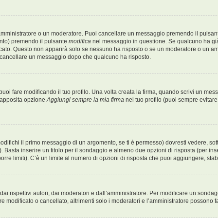
 amministratore o un moderatore. Puoi cancellare un messaggio premendo il pulsan
ento) premendo il pulsante
modifica
nel messaggio in questione. Se qualcuno ha già 
icato. Questo non apparirà solo se nessuno ha risposto o se un moderatore o un a
 cancellare un messaggio dopo che qualcuno ha risposto.
i fare modificando il tuo profilo. Una volta creata la firma, quando scrivi un me
l’apposita opzione
Aggiungi sempre la mia firma
nel tuo profilo (puoi sempre evitar
fichi il primo messaggio di un argomento, se ti è permesso) dovresti vedere, sotto
. Basta inserire un titolo per il sondaggio e almeno due opzioni di risposta (per inse
orre limiti). C’è un limite al numero di opzioni di risposta che puoi aggiungere, stabi
i rispettivi autori, dai moderatori e dall’amministratore. Per modificare un sondag
 modificato o cancellato, altrimenti solo i moderatori e l’amministratore possono fa