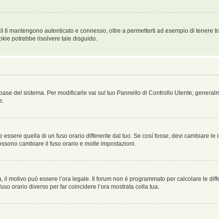
i ti mantengono autenticato e connesso, oltre a permetterti ad esempio di tenere tra
okie potrebbe risolvere tale disguido.
atabase del sistema. Per modificarle vai sul tuo Pannello di Controllo Utente; gene
e.
sere quella di un fuso orario differente dal tuo. Se cosí fosse, devi cambiare le imp
possono cambiare il fuso orario e molte impostazioni.
a, il motivo può essere l’ora legale. Il forum non è programmato per calcolare le diff
fuso orario diverso per far coincidere l’ora mostrata colla tua.