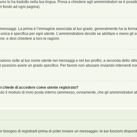
no lo ha tradotto nella tua lingua. Prova a chiedere agli amministratori se è possibi
in fondo ad ogni pagina).
aggi. La prima è l’immagine associata al tuo grado, generalmente ha la forma di ste
ica e specifica per ogni utente. L’amministratore decide se abilitare o meno gli a
ne, e devi chiedere a loro le ragioni.
iono sotto al tuo nome utente nei messaggi e nel tuo profilo, a seconda dello stile c
tori possono avere un grado specifico. Per favore non abusare inviando interventi non 
 mi chiede di accedere come utente registrato?
sando il modulo di invio posta interno (ammesso, ovviamente, che gli amministratori 
er bisogno di registrarti prima di poter inviare un messaggio: le tue funzioni disponi