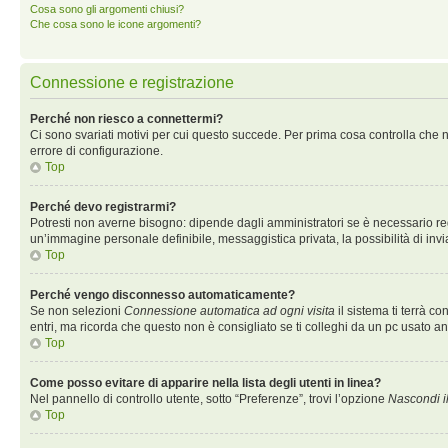
Cosa sono gli argomenti chiusi?
Che cosa sono le icone argomenti?
Connessione e registrazione
Perché non riesco a connettermi?
Ci sono svariati motivi per cui questo succede. Per prima cosa controlla che n
errore di configurazione.
Top
Perché devo registrarmi?
Potresti non averne bisogno: dipende dagli amministratori se è necessario regi
un’immagine personale definibile, messaggistica privata, la possibilità di invi
Top
Perché vengo disconnesso automaticamente?
Se non selezioni
Connessione automatica ad ogni visita
il sistema ti terrà 
entri, ma ricorda che questo non è consigliato se ti colleghi da un pc usato anch
Top
Come posso evitare di apparire nella lista degli utenti in linea?
Nel pannello di controllo utente, sotto “Preferenze”, trovi l’opzione
Nascondi il
Top