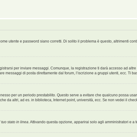
ome utente e password siano corretti. Di solito il problema è questo, altrimenti con
strarsi per inviare messaggi. Comunque, la registrazione ti darà accesso ad altre fu
are messaggi di posta direttamente dal forum, l’iscrizione a gruppi utenti, ecc. Ti ba
connesso per un periodo prestabilito. Questo serve a evitare che qualcuno possa us
e da altri, ad es. in biblioteca, Internet point, università, ecc. Se non vedei il che
 tuo stato in linea
. Attivando questa opzione, apparirai solo agli amministratori e a 