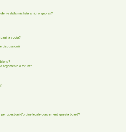
ente dalla mia lista amici o ignorati?
a pagina vuota?
e discussioni?
rizione?
to argomento o forum?
d?
 per questioni d’ordine legale concernenti questa board?