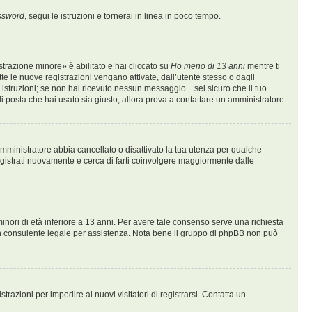
assword
, segui le istruzioni e tornerai in linea in poco tempo.
trazione minore» è abilitato e hai cliccato su
Ho meno di 13 anni
mentre ti
tte le nuove registrazioni vengano attivate, dall’utente stesso o dagli
le istruzioni; se non hai ricevuto nessun messaggio... sei sicuro che il tuo
 di posta che hai usato sia giusto, allora prova a contattare un amministratore.
n amministratore abbia cancellato o disattivato la tua utenza per qualche
egistrati nuovamente e cerca di farti coinvolgere maggiormente dalle
inori di età inferiore a 13 anni. Per avere tale consenso serve una richiesta
on un consulente legale per assistenza. Nota bene il gruppo di phpBB non può
trazioni per impedire ai nuovi visitatori di registrarsi. Contatta un