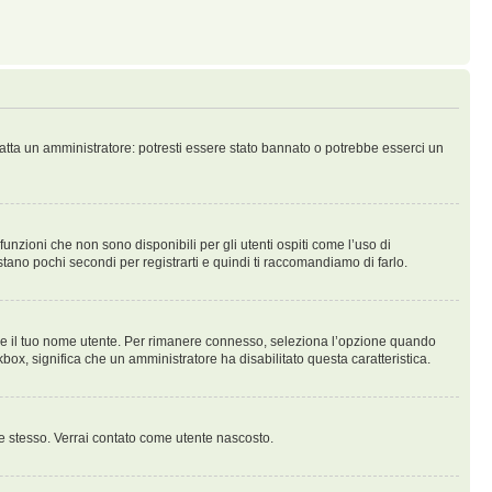
tatta un amministratore: potresti essere stato bannato o potrebbe esserci un
nzioni che non sono disponibili per gli utenti ospiti come l’uso di
stano pochi secondi per registrarti e quindi ti raccomandiamo di farlo.
are il tuo nome utente. Per rimanere connesso, seleziona l’opzione quando
ckbox, significa che un amministratore ha disabilitato questa caratteristica.
te stesso. Verrai contato come utente nascosto.