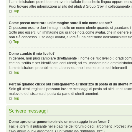
L’amministratore potrebbe non aver installato il pacchetto lingua oppure nessu
Puoi trovare altre informazioni al sito del phpBB Group (trovi il collegamento 
Top
Come posso mostrare un’immagine sotto il mio nome utente?
Ci possono essere due immagini sotto un nome utente quando si guardano i mess
Sotto può esserci un’immagine piú grande nota come avatar, che in genere è un
non ti è concesso l’uso degli avatar, allora è una decisione dell’amministrazio
Top
Come cambio il mio livello?
In genere, non puoi cambiare direttamente il nome del tuo livello (i gradi compa
che hai scritto e per identificare certi utenti; ad es., moderatori e amministra
l’amministratore probabilmente abbasseranno il numero dei tuoi interventi.
Top
Perché quando clicco sul collegamento all’indirizzo di posta di un utente
Solo gli utenti registrati possono inviare messaggi di posta ad altri utenti u
malevolo del sistema di posta da parte di utenti anonimi.
Top
Scrivere messaggi
Come apro un argomento o invio un messaggio in un forum?
Facile, premi il pulsante nelle pagine dei forum o degli argomenti. Potresti av
Puoi aprire nuovi argomenti
,
Puoi votare nei sondaggi
, ecc.).