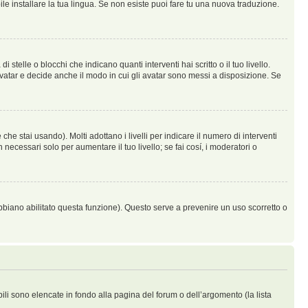
le installare la tua lingua. Se non esiste puoi fare tu una nuova traduzione.
lle o blocchi che indicano quanti interventi hai scritto o il tuo livello.
vatar e decide anche il modo in cui gli avatar sono messi a disposizione. Se
he stai usando). Molti adottano i livelli per indicare il numero di interventi
necessari solo per aumentare il tuo livello; se fai cosí, i moderatori o
abbiano abilitato questa funzione). Questo serve a prevenire un uso scorretto o
bili sono elencate in fondo alla pagina del forum o dell’argomento (la lista