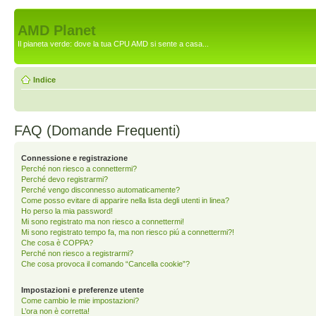
AMD Planet
Il pianeta verde: dove la tua CPU AMD si sente a casa...
Indice
FAQ (Domande Frequenti)
Connessione e registrazione
Perché non riesco a connettermi?
Perché devo registrarmi?
Perché vengo disconnesso automaticamente?
Come posso evitare di apparire nella lista degli utenti in linea?
Ho perso la mia password!
Mi sono registrato ma non riesco a connettermi!
Mi sono registrato tempo fa, ma non riesco piú a connettermi?!
Che cosa è COPPA?
Perché non riesco a registrarmi?
Che cosa provoca il comando “Cancella cookie”?
Impostazioni e preferenze utente
Come cambio le mie impostazioni?
L’ora non è corretta!