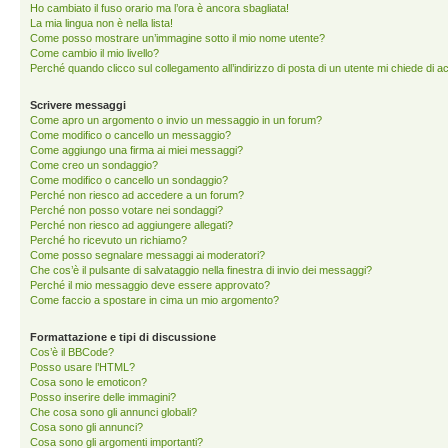
Ho cambiato il fuso orario ma l’ora è ancora sbagliata!
La mia lingua non è nella lista!
Come posso mostrare un’immagine sotto il mio nome utente?
Come cambio il mio livello?
Perché quando clicco sul collegamento all’indirizzo di posta di un utente mi chiede di 
Scrivere messaggi
Come apro un argomento o invio un messaggio in un forum?
Come modifico o cancello un messaggio?
Come aggiungo una firma ai miei messaggi?
Come creo un sondaggio?
Come modifico o cancello un sondaggio?
Perché non riesco ad accedere a un forum?
Perché non posso votare nei sondaggi?
Perché non riesco ad aggiungere allegati?
Perché ho ricevuto un richiamo?
Come posso segnalare messaggi ai moderatori?
Che cos’è il pulsante di salvataggio nella finestra di invio dei messaggi?
Perché il mio messaggio deve essere approvato?
Come faccio a spostare in cima un mio argomento?
Formattazione e tipi di discussione
Cos’è il BBCode?
Posso usare l’HTML?
Cosa sono le emoticon?
Posso inserire delle immagini?
Che cosa sono gli annunci globali?
Cosa sono gli annunci?
Cosa sono gli argomenti importanti?