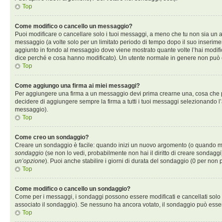
Top
Come modifico o cancello un messaggio?
Puoi modificare o cancellare solo i tuoi messaggi, a meno che tu non sia un
messaggio (a volte solo per un limitato periodo di tempo dopo il suo inserim
aggiunto in fondo al messaggio dove viene mostrato quante volte l’hai modif
dice perché e cosa hanno modificato). Un utente normale in genere non può
Top
Come aggiungo una firma ai miei messaggi?
Per aggiungere una firma a un messaggio devi prima crearne una, cosa che puo
decidere di aggiungere sempre la firma a tutti i tuoi messaggi selezionando 
messaggio).
Top
Come creo un sondaggio?
Creare un sondaggio è facile: quando inizi un nuovo argomento (o quando modi
sondaggio
(se non lo vedi, probabilmente non hai il diritto di creare sondaggi)
un’opzione
). Puoi anche stabilire i giorni di durata del sondaggio (0 per non p
Top
Come modifico o cancello un sondaggio?
Come per i messaggi, i sondaggi possono essere modificati e cancellati solo da
associato il sondaggio). Se nessuno ha ancora votato, il sondaggio può essere
Top