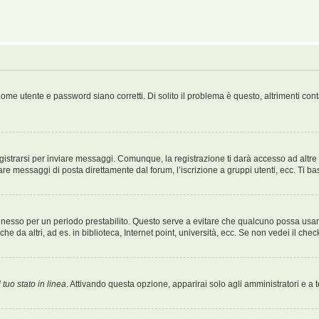
ome utente e password siano corretti. Di solito il problema è questo, altrimenti con
strarsi per inviare messaggi. Comunque, la registrazione ti darà accesso ad altre fu
are messaggi di posta direttamente dal forum, l’iscrizione a gruppi utenti, ecc. Ti ba
connesso per un periodo prestabilito. Questo serve a evitare che qualcuno possa us
e da altri, ad es. in biblioteca, Internet point, università, ecc. Se non vedei il che
 tuo stato in linea
. Attivando questa opzione, apparirai solo agli amministratori e a 