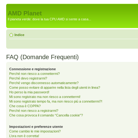
AMD Planet
Il pianeta verde: dove la tua CPU AMD si sente a casa...
Indice
FAQ (Domande Frequenti)
Connessione e registrazione
Perché non riesco a connettermi?
Perché devo registrarmi?
Perché vengo disconnesso automaticamente?
Come posso evitare di apparire nella lista degli utenti in linea?
Ho perso la mia password!
Mi sono registrato ma non riesco a connettermi!
Mi sono registrato tempo fa, ma non riesco piú a connettermi?!
Che cosa è COPPA?
Perché non riesco a registrarmi?
Che cosa provoca il comando “Cancella cookie”?
Impostazioni e preferenze utente
Come cambio le mie impostazioni?
L’ora non è corretta!