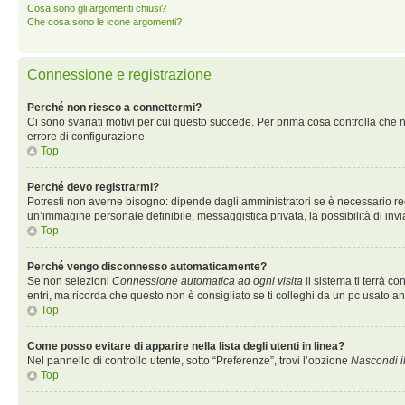
Cosa sono gli argomenti chiusi?
Che cosa sono le icone argomenti?
Connessione e registrazione
Perché non riesco a connettermi?
Ci sono svariati motivi per cui questo succede. Per prima cosa controlla che n
errore di configurazione.
Top
Perché devo registrarmi?
Potresti non averne bisogno: dipende dagli amministratori se è necessario regi
un’immagine personale definibile, messaggistica privata, la possibilità di invi
Top
Perché vengo disconnesso automaticamente?
Se non selezioni
Connessione automatica ad ogni visita
il sistema ti terrà 
entri, ma ricorda che questo non è consigliato se ti colleghi da un pc usato anch
Top
Come posso evitare di apparire nella lista degli utenti in linea?
Nel pannello di controllo utente, sotto “Preferenze”, trovi l’opzione
Nascondi il
Top