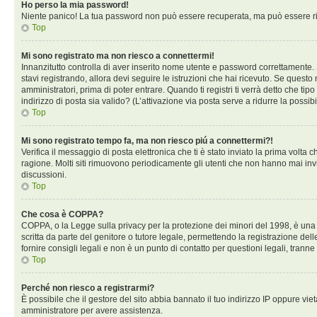
Ho perso la mia password!
Niente panico! La tua password non può essere recuperata, ma può essere rig
Top
Mi sono registrato ma non riesco a connettermi!
Innanzitutto controlla di aver inserito nome utente e password correttamente. 
stavi registrando, allora devi seguire le istruzioni che hai ricevuto. Se questo
amministratori, prima di poter entrare. Quando ti registri ti verrà detto che tip
indirizzo di posta sia valido? (L’attivazione via posta serve a ridurre la possi
Top
Mi sono registrato tempo fa, ma non riesco piú a connettermi?!
Verifica il messaggio di posta elettronica che ti è stato inviato la prima volta
ragione. Molti siti rimuovono periodicamente gli utenti che non hanno mai inv
discussioni.
Top
Che cosa è COPPA?
COPPA, o la Legge sulla privacy per la protezione dei minori del 1998, è una l
scritta da parte del genitore o tutore legale, permettendo la registrazione de
fornire consigli legali e non è un punto di contatto per questioni legali, tranne
Top
Perché non riesco a registrarmi?
È possibile che il gestore del sito abbia bannato il tuo indirizzo IP oppure viet
amministratore per avere assistenza.