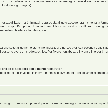
no lo ha tradotto nella tua lingua. Prova a chiedere agli amministratori se è possibi
in fondo ad ogni pagina).
aggi. La prima è l’immagine associata al tuo grado, generalmente ha la forma di ste
ica e specifica per ogni utente. L’amministratore decide se abilitare o meno gli a
ne, e devi chiedere a loro le ragioni.
iono sotto al tuo nome utente nei messaggi e nel tuo profilo, a seconda dello stile c
tori possono avere un grado specifico. Per favore non abusare inviando interventi non 
 mi chiede di accedere come utente registrato?
sando il modulo di invio posta interno (ammesso, ovviamente, che gli amministratori 
er bisogno di registrarti prima di poter inviare un messaggio: le tue funzioni disponi