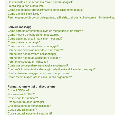
Ho cambiato il fuso orario ma l’ora è ancora sbagliata!
La mia lingua non è nella lista!
Come posso mostrare un’immagine sotto il mio nome utente?
Come cambio il mio livello?
Perché quando clicco sul collegamento all’indirizzo di posta di un utente mi chiede di 
Scrivere messaggi
Come apro un argomento o invio un messaggio in un forum?
Come modifico o cancello un messaggio?
Come aggiungo una firma ai miei messaggi?
Come creo un sondaggio?
Come modifico o cancello un sondaggio?
Perché non riesco ad accedere a un forum?
Perché non posso votare nei sondaggi?
Perché non riesco ad aggiungere allegati?
Perché ho ricevuto un richiamo?
Come posso segnalare messaggi ai moderatori?
Che cos’è il pulsante di salvataggio nella finestra di invio dei messaggi?
Perché il mio messaggio deve essere approvato?
Come faccio a spostare in cima un mio argomento?
Formattazione e tipi di discussione
Cos’è il BBCode?
Posso usare l’HTML?
Cosa sono le emoticon?
Posso inserire delle immagini?
Che cosa sono gli annunci globali?
Cosa sono gli annunci?
Cosa sono gli argomenti importanti?