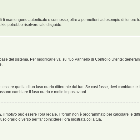
i ti mantengono autenticato e connesso, oltre a permetterti ad esempio di tenere tra
okie potrebbe risolvere tale disguido.
atabase del sistema. Per modificarle vai sul tuo Pannello di Controllo Utente; gene
e.
sere quella di un fuso orario differente dal tuo. Se cosí fosse, devi cambiare le imp
possono cambiare il fuso orario e molte impostazioni.
a, il motivo può essere l’ora legale. Il forum non è programmato per calcolare le diff
fuso orario diverso per far coincidere l’ora mostrata colla tua.